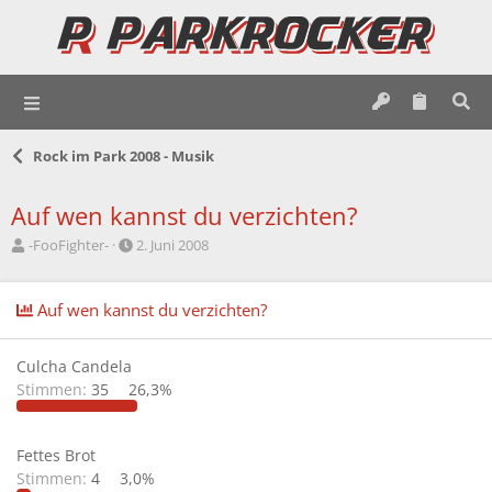
Rock im Park 2008 - Musik
Auf wen kannst du verzichten?
E
E
-FooFighter-
2. Juni 2008
r
r
s
s
t
t
Auf wen kannst du verzichten?
e
e
l
l
l
l
Culcha Candela
e
t
Stimmen:
35
26,3%
r
a
m
Fettes Brot
Stimmen:
4
3,0%