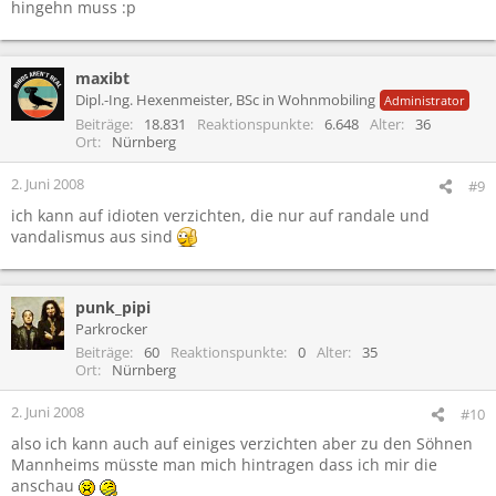
hingehn muss :p
maxibt
Dipl.-Ing. Hexenmeister, BSc in Wohnmobiling
Administrator
Beiträge
18.831
Reaktionspunkte
6.648
Alter
36
Ort
Nürnberg
2. Juni 2008
#9
ich kann auf idioten verzichten, die nur auf randale und
vandalismus aus sind
punk_pipi
Parkrocker
Beiträge
60
Reaktionspunkte
0
Alter
35
Ort
Nürnberg
2. Juni 2008
#10
also ich kann auch auf einiges verzichten aber zu den Söhnen
Mannheims müsste man mich hintragen dass ich mir die
anschau