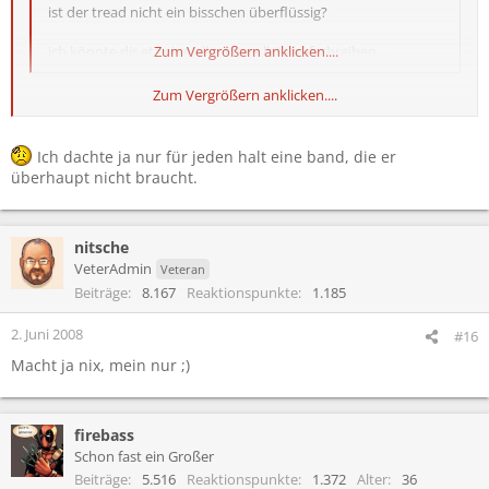
ist der tread nicht ein bisschen überflüssig?
ich könnte dir etz eine ellenlange liste aufschreiben....
Zum Vergrößern anklicken....
Zum Vergrößern anklicken....
denke ich auch. Das dürften bei jedem so an die 60-65 Bands sein.
Nämlich die, die man sich nicht anschaut. ;)
Ich dachte ja nur für jeden halt eine band, die er
überhaupt nicht braucht.
nitsche
VeterAdmin
Veteran
Beiträge
8.167
Reaktionspunkte
1.185
2. Juni 2008
#16
Macht ja nix, mein nur ;)
firebass
Schon fast ein Großer
Beiträge
5.516
Reaktionspunkte
1.372
Alter
36