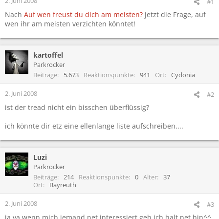
2. Juni 2008
#1
Nach
Auf wen freust du dich am meisten?
jetzt die Frage, auf
wen ihr am meisten verzichten könntet!
kartoffel
Parkrocker
Beiträge
5.673
Reaktionspunkte
941
Ort
Cydonia
2. Juni 2008
#2
ist der tread nicht ein bisschen überflüssig?
ich könnte dir etz eine ellenlange liste aufschreiben....
Luzi
Parkrocker
Beiträge
214
Reaktionspunkte
0
Alter
37
Ort
Bayreuth
2. Juni 2008
#3
ja va wenn mich jemand net interessiert geh ich halt net hin^^