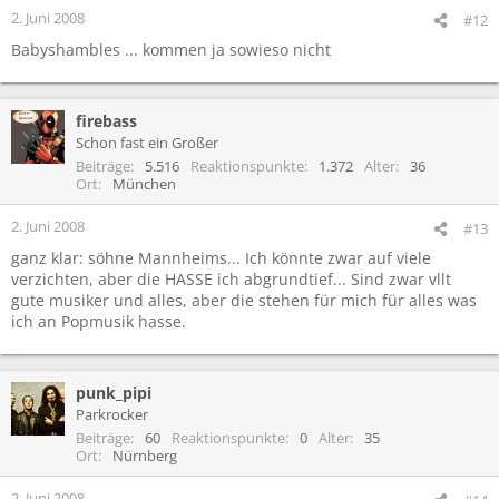
2. Juni 2008
#12
Babyshambles ... kommen ja sowieso nicht
firebass
Schon fast ein Großer
Beiträge
5.516
Reaktionspunkte
1.372
Alter
36
Ort
München
2. Juni 2008
#13
ganz klar: söhne Mannheims... Ich könnte zwar auf viele
verzichten, aber die HASSE ich abgrundtief... Sind zwar vllt
gute musiker und alles, aber die stehen für mich für alles was
ich an Popmusik hasse.
punk_pipi
Parkrocker
Beiträge
60
Reaktionspunkte
0
Alter
35
Ort
Nürnberg
2. Juni 2008