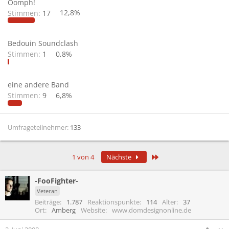
Oomph!
Stimmen:
17
12,8%
Bedouin Soundclash
Stimmen:
1
0,8%
eine andere Band
Stimmen:
9
6,8%
Umfrageteilnehmer
133
Letzte
1 von 4
Nächste
-FooFighter-
Veteran
Beiträge
1.787
Reaktionspunkte
114
Alter
37
Ort
Amberg
Website
www.domdesignonline.de