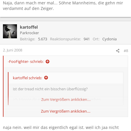
Naja, dann mach mer mal... Söhne Mannheims, die gehn mir
verdammt auf den Zeiger.
kartoffel
Parkrocker
Beiträge
5.673
Reaktionspunkte
941
Ort
Cydonia
2. Juni 2008
#8
-FooFighter- schrieb:
kartoffel schrieb:
ist der tread nicht ein bisschen überflüssig?
ich könnte dir etz eine ellenlange liste aufschreiben....
Zum Vergrößern anklicken....
Zum Vergrößern anklicken....
lass dich nicht aufhalten
naja nein. weil mir das eigentlich egal ist. weil ich jaa nicht