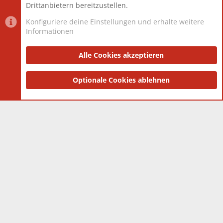
Drittanbietern bereitzustellen.
Konfiguriere deine Einstellungen und erhalte weitere
Informationen
Datenschutz-Einstellungen
PR Light
Deutsch [Du]
Nutzungsbedingungen
Alle Cookies akzeptieren
Datenschutzerklärung
Impressum
®
Community platform by XenForo
Optionale Cookies ablehnen
© 2010-2025 XenForo Ltd.
|
Style
and add-ons by ThemeHouse