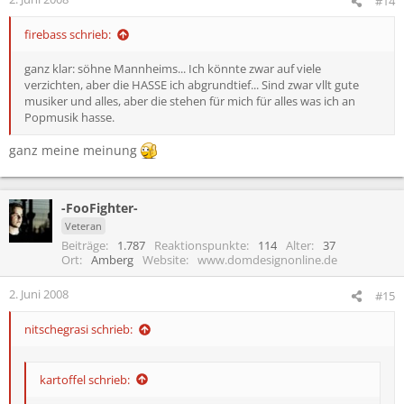
#14
firebass schrieb:
ganz klar: söhne Mannheims... Ich könnte zwar auf viele
verzichten, aber die HASSE ich abgrundtief... Sind zwar vllt gute
musiker und alles, aber die stehen für mich für alles was ich an
Popmusik hasse.
ganz meine meinung
-FooFighter-
Veteran
Beiträge
1.787
Reaktionspunkte
114
Alter
37
Ort
Amberg
Website
www.domdesignonline.de
2. Juni 2008
#15
nitschegrasi schrieb:
kartoffel schrieb: