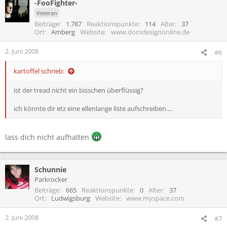
-FooFighter-
Veteran
Beiträge
1.787
Reaktionspunkte
114
Alter
37
Ort
Amberg
Website
www.domdesignonline.de
2. Juni 2008
#6
kartoffel schrieb:
ist der tread nicht ein bisschen überflüssig?
ich könnte dir etz eine ellenlange liste aufschreiben....
lass dich nicht aufhalten
Schunnie
Parkrocker
Beiträge
665
Reaktionspunkte
0
Alter
37
Ort
Ludwigsburg
Website
www.myspace.com
2. Juni 2008
#7