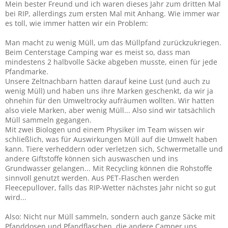
Mein bester Freund und ich waren dieses Jahr zum dritten Mal
bei RIP, allerdings zum ersten Mal mit Anhang. Wie immer war
es toll, wie immer hatten wir ein Problem:
Man macht zu wenig Müll, um das Müllpfand zurückzukriegen.
Beim Centerstage Camping war es meist so, dass man
mindestens 2 halbvolle Säcke abgeben musste, einen für jede
Pfandmarke.
Unsere Zeltnachbarn hatten darauf keine Lust (und auch zu
wenig Müll) und haben uns ihre Marken geschenkt, da wir ja
ohnehin für den Umweltrocky aufräumen wollten. Wir hatten
also viele Marken, aber wenig Müll... Also sind wir tatsächlich
Müll sammeln gegangen.
Mit zwei Biologen und einem Physiker im Team wissen wir
schließlich, was für Auswirkungen Müll auf die Umwelt haben
kann. Tiere verheddern oder verletzen sich, Schwermetalle und
andere Giftstoffe können sich auswaschen und ins
Grundwasser gelangen... Mit Recycling können die Rohstoffe
sinnvoll genutzt werden. Aus PET-Flaschen werden
Fleecepullover, falls das RIP-Wetter nächstes Jahr nicht so gut
wird...
Also: Nicht nur Müll sammeln, sondern auch ganze Säcke mit
Pfanddosen und Pfandflaschen, die andere Camper uns