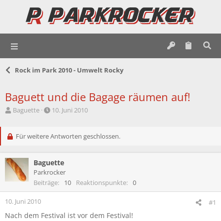
Rock im Park 2010 - Umwelt Rocky
Baguett und die Bagage räumen auf!
E
E
Baguette
10. Juni 2010
r
r
s
s
t
Für weitere Antworten geschlossen.
t
e
e
l
l
Baguette
l
l
e
t
Parkrocker
r
a
Beiträge
10
Reaktionspunkte
0
m
10. Juni 2010
#1
Nach dem Festival ist vor dem Festival!