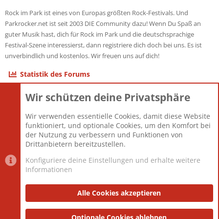
Rock im Park ist eines von Europas größten Rock-Festivals. Und
Parkrocker.net ist seit 2003 DIE Community dazu! Wenn Du Spaß an
guter Musik hast, dich für Rock im Park und die deutschsprachige
Festival-Szene interessierst, dann registriere dich doch bei uns. Es ist
unverbindlich und kostenlos. Wir freuen uns auf dich!
Statistik des Forums
Wir schützen deine Privatsphäre
Themen
22.120
Beiträge
825.667
Wir verwenden essentielle Cookies, damit diese Website
Mitglieder
12.425
funktioniert, und optionale Cookies, um den Komfort bei
Neuestes Mitglied
Toddster85
der Nutzung zu verbessern und Funktionen von
Drittanbietern bereitzustellen.
Konfiguriere deine Einstellungen und erhalte weitere
Informationen
Datenschutz-Einstellungen
PR Light
Deutsch [Du]
Nutzungsbedingungen
Alle Cookies akzeptieren
Datenschutzerklärung
Impressum
®
Community platform by XenForo
Optionale Cookies ablehnen
© 2010-2025 XenForo Ltd.
|
Style