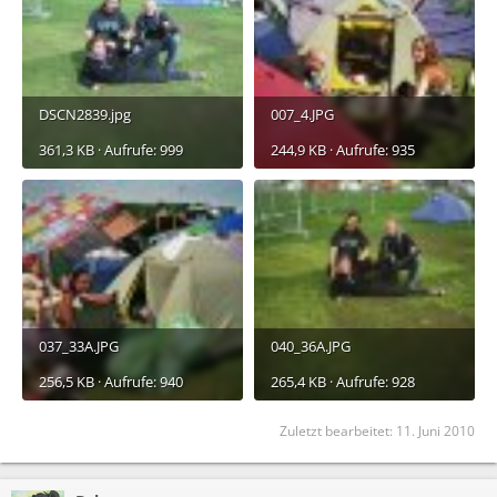
DSCN2839.jpg
007_4.JPG
361,3 KB · Aufrufe: 999
244,9 KB · Aufrufe: 935
037_33A.JPG
040_36A.JPG
256,5 KB · Aufrufe: 940
265,4 KB · Aufrufe: 928
Zuletzt bearbeitet:
11. Juni 2010