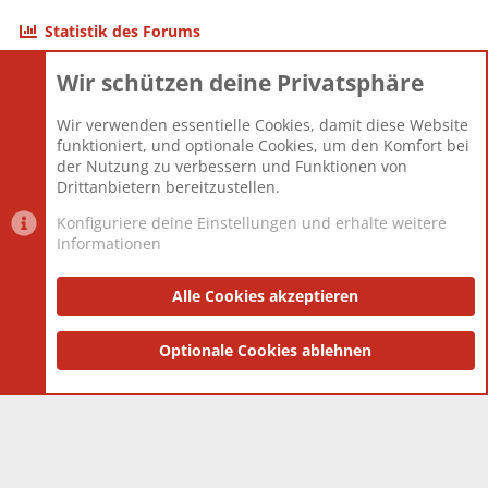
Statistik des Forums
Wir schützen deine Privatsphäre
Themen
22.121
Beiträge
825.692
Wir verwenden essentielle Cookies, damit diese Website
Mitglieder
12.427
funktioniert, und optionale Cookies, um den Komfort bei
Neuestes Mitglied
Berlin
der Nutzung zu verbessern und Funktionen von
Drittanbietern bereitzustellen.
Konfiguriere deine Einstellungen und erhalte weitere
Informationen
Datenschutz-Einstellungen
PR Light
Deutsch [Du]
Nutzungsbedingungen
Alle Cookies akzeptieren
Datenschutzerklärung
Impressum
®
Community platform by XenForo
Optionale Cookies ablehnen
© 2010-2025 XenForo Ltd.
|
Style
and add-ons by ThemeHouse