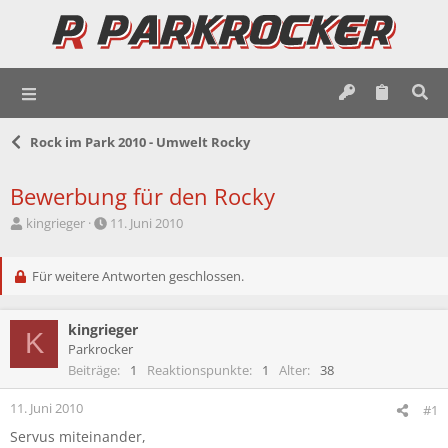
Rock im Park 2010 - Umwelt Rocky
Bewerbung für den Rocky
E
E
kingrieger
11. Juni 2010
r
r
s
s
t
Für weitere Antworten geschlossen.
t
e
e
l
l
kingrieger
l
l
K
e
t
Parkrocker
r
a
Beiträge
1
Reaktionspunkte
1
Alter
38
m
11. Juni 2010
#1
Servus miteinander,