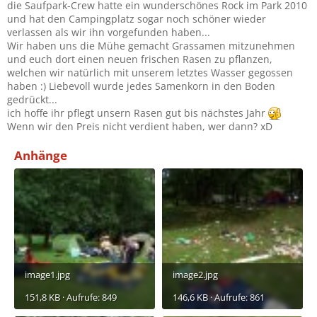
die Saufpark-Crew hatte ein wunderschönes Rock im Park 2010
und hat den Campingplatz sogar noch schöner wieder
verlassen als wir ihn vorgefunden haben...
Wir haben uns die Mühe gemacht Grassamen mitzunehmen
und euch dort einen neuen frischen Rasen zu pflanzen,
welchen wir natürlich mit unserem letztes Wasser gegossen
haben :) Liebevoll wurde jedes Samenkorn in den Boden
gedrückt...
ich hoffe ihr pflegt unsern Rasen gut bis nächstes Jahr
Wenn wir den Preis nicht verdient haben, wer dann? xD
Anhänge
image1.jpg
image2.jpg
151,8 KB · Aufrufe: 849
146,6 KB · Aufrufe: 861