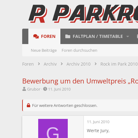
FOREN
FALTPLAN / TIMETABLE
Neue Beiträge
Foren durchsuchen
Foren
Archiv
Archiv 2010
Rock im Park 2010
Bewerbung um den Umweltpreis „Roc
E
E
Grubor
11. Juni 2010
r
r
s
s
t
Für weitere Antworten geschlossen.
t
e
e
l
l
11. Juni 2010
l
l
G
e
t
Werte Jury,
r
a