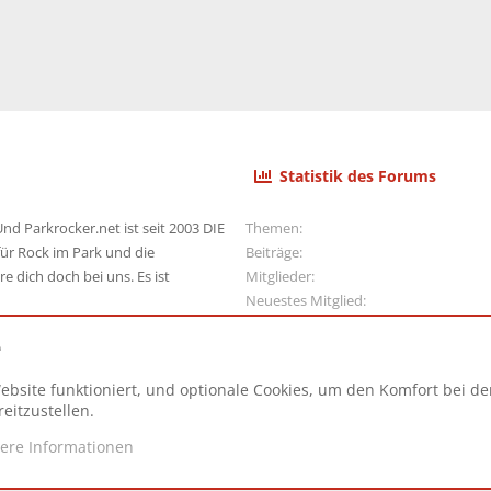
Statistik des Forums
nd Parkrocker.net ist seit 2003 DIE
Themen
ür Rock im Park und die
Beiträge
e dich doch bei uns. Es ist
Mitglieder
Neuestes Mitglied
e
ebsite funktioniert, und optionale Cookies, um den Komfort bei d
N
eitzustellen.
tere Informationen
d.
|
Style and add-ons by ThemeHouse