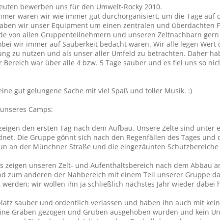
Leuten bewerben uns für den Umwelt-Rocky 2010.
ehmer waren wir wie immer gut durchorganisiert, um die Tage au
ben wir unser Equipment um einen zentralen und überdachten Fre
de von allen Gruppenteilnehmern und unseren Zeltnachbarn gern 
ei wir immer auf Sauberkeit bedacht waren. Wir alle legen Wert d
lung zu nutzen und als unser aller Umfeld zu betrachten. Daher ha
 Bereich war über alle 4 bzw. 5 Tage sauber und es fiel uns so nic
eine gut gelungene Sache mit viel Spaß und toller Musik. :)
 unseres Camps:
s zeigen den ersten Tag nach dem Aufbau. Unsere Zelte sind unt
dnet. Die Gruppe gönnt sich nach den Regenfällen des Tages und 
aun an der Münchner Straße und die eingezäunten Schutzbereiche
s zeigen unseren Zelt- und Aufenthaltsbereich nach dem Abbau am
zum anderen der Nahbereich mit einem Teil unserer Gruppe darge
t werden; wir wollen ihn ja schließlich nächstes Jahr wieder dabei
latz sauber und ordentlich verlassen und haben ihn auch mit kei
keine Gräben gezogen und Gruben ausgehoben wurden und kein Un