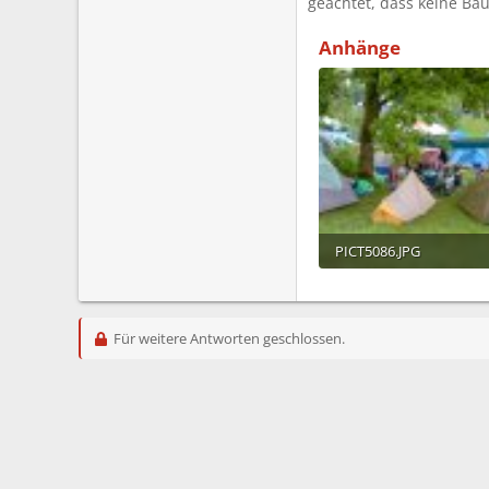
geachtet, dass keine B
Anhänge
PICT5086.JPG
389,6 KB · Aufrufe: 866
Für weitere Antworten geschlossen.