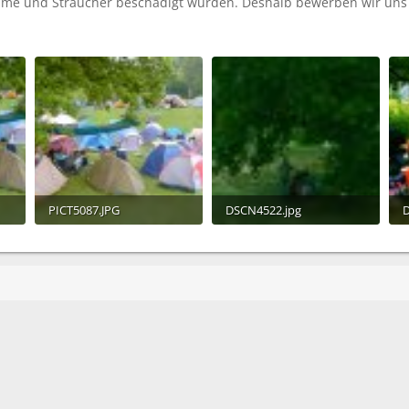
äume und Sträucher beschädigt wurden. Deshalb bewerben wir un
PICT5087.JPG
DSCN4522.jpg
D
377,9 KB · Aufrufe: 841
408 KB · Aufrufe: 797
3