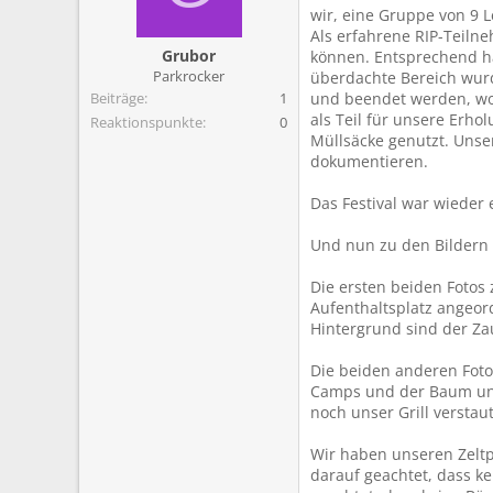
m
wir, eine Gruppe von 9 
Als erfahrene RIP-Teiln
Grubor
können. Entsprechend ha
Parkrocker
überdachte Bereich wur
Beiträge
1
und beendet werden, wob
als Teil für unsere Erho
Reaktionspunkte
0
Müllsäcke genutzt. Unser
dokumentieren.
Das Festival war wieder 
Und nun zu den Bildern
Die ersten beiden Foto
Aufenthaltsplatz angeor
Hintergrund sind der Z
Die beiden anderen Foto
Camps und der Baum und 
noch unser Grill verstau
Wir haben unseren Zeltp
darauf geachtet, dass 