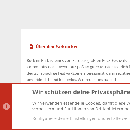
Über den Parkrocker
Rock im Park ist eines von Europas größten Rock-Festivals. U
Community dazu! Wenn Du Spaß an guter Musik hast, dich f
deutschsprachige Festival-Szene interessierst, dann registrier
unverbindlich und kostenlos. Wir freuen uns auf dich!
Wir schützen deine Privatsphär
Wir verwenden essentielle Cookies, damit diese W
Datenschutz-Einstellungen
PR Light
Deutsch [Du]
verbessern und Funktionen von Drittanbietern ber
Konfiguriere deine Einstellungen und erhalte wei
®
Community platform by XenForo
© 2010-2025 XenForo Lt