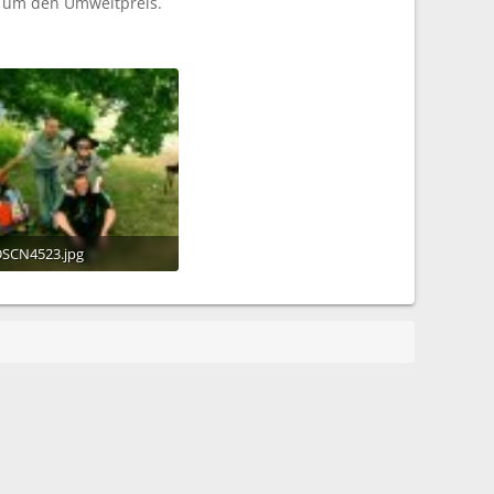
s um den Umweltpreis.
SCN4523.jpg
64 KB · Aufrufe: 818