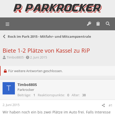
Rock im Park 2015 - Mitfahr- und Mitcampzentrale
Biete 1-2 Plätze von Kassel zu RiP
E
E
Timbo8805
2. Juni 2015
r
r
s
s
t
Für weitere Antworten geschlossen.
t
e
e
l
l
Timbo8805
l
l
T
e
t
Parkrocker
r
a
Beiträge
1
Reaktionspunkte
0
Alter
38
m
2. Juni 2015
#1
Wir haben noch ein bis zwei Plätze im Auto frei. Falls Interesse