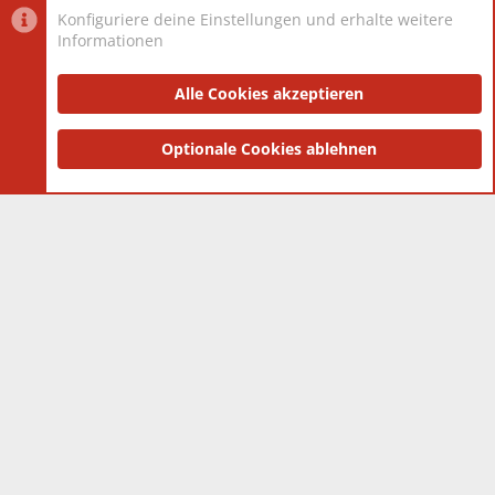
Konfiguriere deine Einstellungen und erhalte weitere
Informationen
Datenschutz-Einstellungen
PR Light
Deutsch [Du]
Nutzungsbedingungen
Alle Cookies akzeptieren
Datenschutzerklärung
Impressum
®
Community platform by XenForo
Optionale Cookies ablehnen
© 2010-2025 XenForo Ltd.
|
Style
and add-ons by ThemeHouse