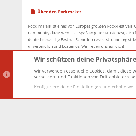
Über den Parkrocker
Rock im Park ist eines von Europas größten Rock-Festivals. U
Community dazu! Wenn Du Spaß an guter Musik hast, dich f
deutschsprachige Festival-Szene interessierst, dann registrier
unverbindlich und kostenlos. Wir freuen uns auf dich!
Wir schützen deine Privatsphär
Wir verwenden essentielle Cookies, damit diese W
Datenschutz-Einstellungen
PR Light
Deutsch [Du]
verbessern und Funktionen von Drittanbietern ber
Konfiguriere deine Einstellungen und erhalte wei
®
Community platform by XenForo
© 2010-2025 XenForo Lt