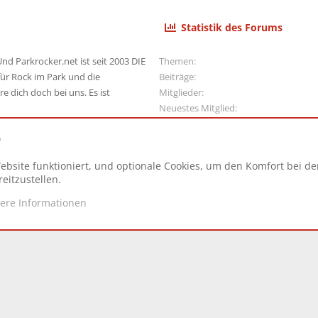
Statistik des Forums
nd Parkrocker.net ist seit 2003 DIE
Themen
ür Rock im Park und die
Beiträge
e dich doch bei uns. Es ist
Mitglieder
Neuestes Mitglied
e
ebsite funktioniert, und optionale Cookies, um den Komfort bei d
N
eitzustellen.
tere Informationen
d.
|
Style and add-ons by ThemeHouse