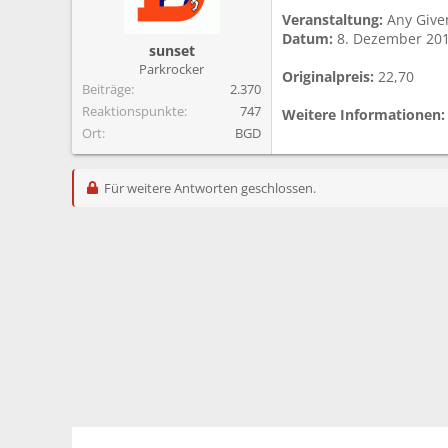
m
Veranstaltung:
Any Give
Datum:
8. Dezember 20
sunset
Parkrocker
Originalpreis:
22,70
Beiträge
2.370
Reaktionspunkte
747
Weitere Informationen:
Ort
BGD
Für weitere Antworten geschlossen.