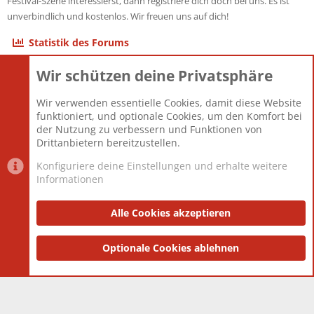
Festival-Szene interessierst, dann registriere dich doch bei uns. Es ist
unverbindlich und kostenlos. Wir freuen uns auf dich!
Statistik des Forums
Wir schützen deine Privatsphäre
Themen
22.121
Beiträge
825.690
Wir verwenden essentielle Cookies, damit diese Website
Mitglieder
12.427
funktioniert, und optionale Cookies, um den Komfort bei
Neuestes Mitglied
Berlin
der Nutzung zu verbessern und Funktionen von
Drittanbietern bereitzustellen.
Konfiguriere deine Einstellungen und erhalte weitere
Informationen
Datenschutz-Einstellungen
PR Light
Deutsch [Du]
Nutzungsbedingungen
Alle Cookies akzeptieren
Datenschutzerklärung
Impressum
®
Community platform by XenForo
Optionale Cookies ablehnen
© 2010-2025 XenForo Ltd.
|
Style
and add-ons by ThemeHouse