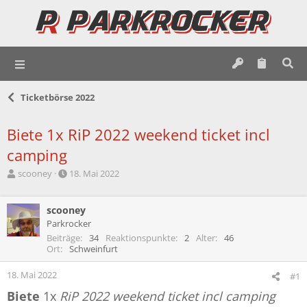
Ticketbörse 2022
Biete 1x RiP 2022 weekend ticket incl
camping
E
E
scooney
18. Mai 2022
r
r
s
s
t
scooney
t
e
e
Parkrocker
l
l
Beiträge
34
Reaktionspunkte
2
Alter
46
l
l
Ort
Schweinfurt
e
t
r
a
18. Mai 2022
#1
m
Biete
1x
RiP 2022 weekend ticket incl camping