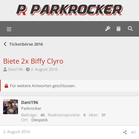
Ticketbörse 2016
Biete 2x Biffy Clyro
E
E
Dani196
2. August 2016
r
r
s
s
t
Für weitere Antworten geschlossen.
t
e
e
l
l
Dani196
l
l
e
t
Parkrocker
r
a
Beiträge
46
Reaktionspunkte
6
Alter
31
m
Ort
Diespeck
2. August 2016
#1