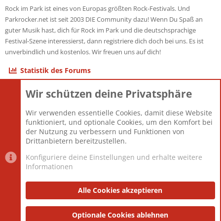
Rock im Park ist eines von Europas größten Rock-Festivals. Und
Parkrocker.net ist seit 2003 DIE Community dazu! Wenn Du Spaß an
guter Musik hast, dich für Rock im Park und die deutschsprachige
Festival-Szene interessierst, dann registriere dich doch bei uns. Es ist
unverbindlich und kostenlos. Wir freuen uns auf dich!
Statistik des Forums
Wir schützen deine Privatsphäre
Themen
22.121
Beiträge
825.675
Wir verwenden essentielle Cookies, damit diese Website
Mitglieder
12.425
funktioniert, und optionale Cookies, um den Komfort bei
Neuestes Mitglied
Toddster85
der Nutzung zu verbessern und Funktionen von
Drittanbietern bereitzustellen.
Konfiguriere deine Einstellungen und erhalte weitere
Informationen
Datenschutz-Einstellungen
PR Light
Deutsch [Du]
Nutzungsbedingungen
Alle Cookies akzeptieren
Datenschutzerklärung
Impressum
®
Community platform by XenForo
Optionale Cookies ablehnen
© 2010-2025 XenForo Ltd.
|
Style