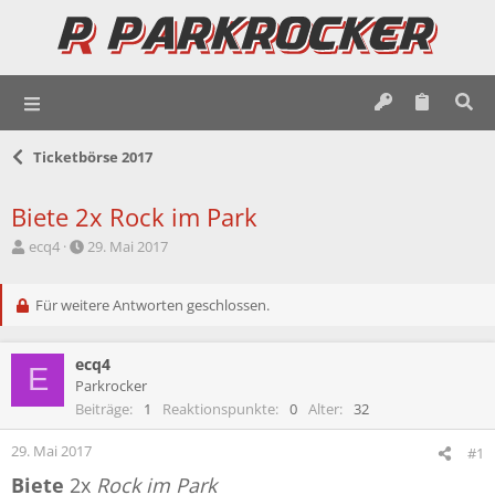
Ticketbörse 2017
Biete 2x Rock im Park
E
E
ecq4
29. Mai 2017
r
r
s
s
t
Für weitere Antworten geschlossen.
t
e
e
l
l
ecq4
l
l
E
e
t
Parkrocker
r
a
Beiträge
1
Reaktionspunkte
0
Alter
32
m
29. Mai 2017
#1
Biete
2x
Rock im Park