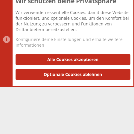
Wir schützen deine Privatsphäre
Themen
22.121
Beiträge
825.695
Wir verwenden essentielle Cookies, damit diese Website
Mitglieder
12.427
funktioniert, und optionale Cookies, um den Komfort bei
Neuestes Mitglied
Berlin
der Nutzung zu verbessern und Funktionen von
Drittanbietern bereitzustellen.
Konfiguriere deine Einstellungen und erhalte weitere
Informationen
Datenschutz-Einstellungen
PR Light
Deutsch [Du]
Nutzungsbedingungen
Alle Cookies akzeptieren
Datenschutzerklärung
Impressum
®
Community platform by XenForo
Optionale Cookies ablehnen
© 2010-2025 XenForo Ltd.
|
Style
and add-ons by ThemeHouse