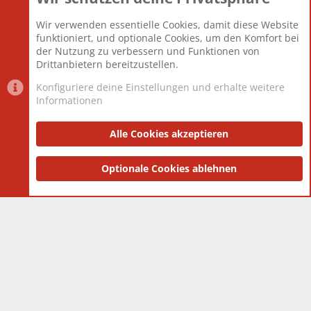
Beiträge
825.692
Wir verwenden essentielle Cookies, damit diese Website
Mitglieder
12.427
funktioniert, und optionale Cookies, um den Komfort bei
Neuestes Mitglied
Berlin
der Nutzung zu verbessern und Funktionen von
Drittanbietern bereitzustellen.
Konfiguriere deine Einstellungen und erhalte weitere
Informationen
Datenschutz-Einstellungen
PR Light
Deutsch [Du]
Nutzungsbedingungen
Alle Cookies akzeptieren
Datenschutzerklärung
Impressum
®
Community platform by XenForo
Optionale Cookies ablehnen
© 2010-2025 XenForo Ltd.
|
Style
and add-ons by ThemeHouse