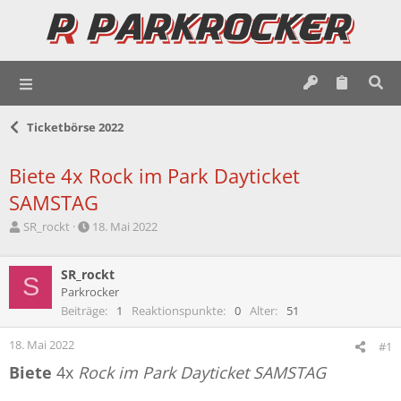
Ticketbörse 2022
Biete 4x Rock im Park Dayticket
SAMSTAG
E
E
SR_rockt
18. Mai 2022
r
r
s
s
t
SR_rockt
t
S
e
e
Parkrocker
l
l
Beiträge
1
Reaktionspunkte
0
Alter
51
l
l
e
t
18. Mai 2022
#1
r
a
Biete
4x
Rock im Park Dayticket SAMSTAG
m