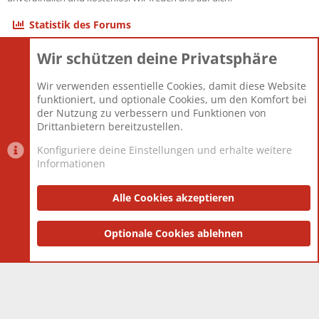
Statistik des Forums
Wir schützen deine Privatsphäre
Themen
22.121
Beiträge
825.690
Wir verwenden essentielle Cookies, damit diese Website
Mitglieder
12.427
funktioniert, und optionale Cookies, um den Komfort bei
Neuestes Mitglied
Berlin
der Nutzung zu verbessern und Funktionen von
Drittanbietern bereitzustellen.
Konfiguriere deine Einstellungen und erhalte weitere
Informationen
Datenschutz-Einstellungen
PR Light
Deutsch [Du]
Nutzungsbedingungen
Alle Cookies akzeptieren
Datenschutzerklärung
Impressum
®
Community platform by XenForo
Optionale Cookies ablehnen
© 2010-2025 XenForo Ltd.
|
Style
and add-ons by ThemeHouse