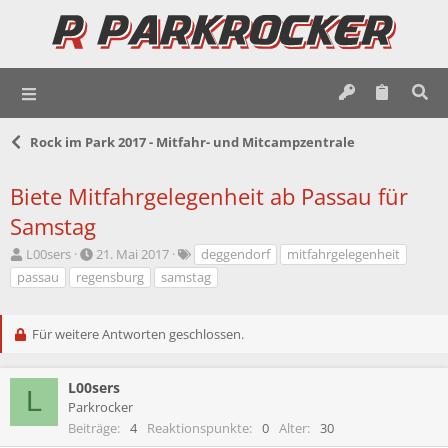
Rock im Park 2017 - Mitfahr- und Mitcampzentrale
Biete Mitfahrgelegenheit ab Passau für
Samstag
E
E
S
L00sers
21. Mai 2017
deggendorf
mitfahrgelegenheit
r
r
c
passau
regensburg
samstag
s
s
h
t
t
l
e
e
a
Für weitere Antworten geschlossen.
l
l
g
l
l
w
e
t
o
L00sers
L
r
a
r
Parkrocker
m
t
Beiträge
4
Reaktionspunkte
0
Alter
30
e