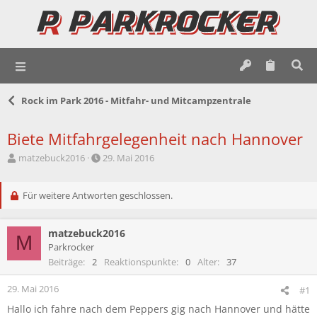
Rock im Park 2016 - Mitfahr- und Mitcampzentrale
Biete Mitfahrgelegenheit nach Hannover
E
E
matzebuck2016
29. Mai 2016
r
r
s
s
t
Für weitere Antworten geschlossen.
t
e
e
l
l
matzebuck2016
l
l
M
e
t
Parkrocker
r
a
Beiträge
2
Reaktionspunkte
0
Alter
37
m
29. Mai 2016
#1
Hallo ich fahre nach dem Peppers gig nach Hannover und hätte