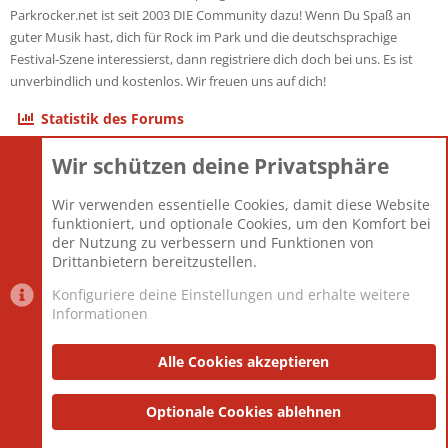
Parkrocker.net ist seit 2003 DIE Community dazu! Wenn Du Spaß an
guter Musik hast, dich für Rock im Park und die deutschsprachige
Festival-Szene interessierst, dann registriere dich doch bei uns. Es ist
unverbindlich und kostenlos. Wir freuen uns auf dich!
Statistik des Forums
Wir schützen deine Privatsphäre
Themen
22.121
Beiträge
825.694
Wir verwenden essentielle Cookies, damit diese Website
Mitglieder
12.427
funktioniert, und optionale Cookies, um den Komfort bei
Neuestes Mitglied
Berlin
der Nutzung zu verbessern und Funktionen von
Drittanbietern bereitzustellen.
Konfiguriere deine Einstellungen und erhalte weitere
Informationen
Datenschutz-Einstellungen
PR Light
Deutsch [Du]
Nutzungsbedingungen
Alle Cookies akzeptieren
Datenschutzerklärung
Impressum
®
Community platform by XenForo
Optionale Cookies ablehnen
© 2010-2025 XenForo Ltd.
|
Style
and add-ons by ThemeHouse