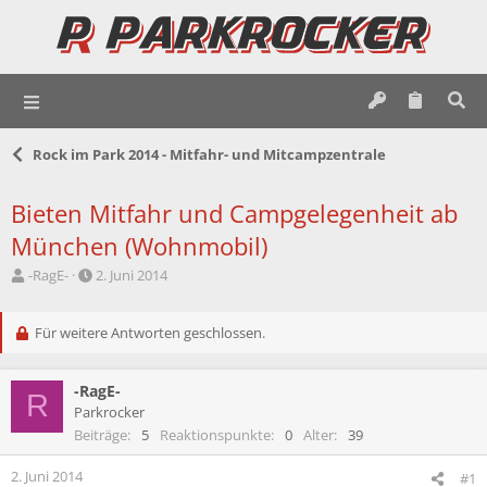
Rock im Park 2014 - Mitfahr- und Mitcampzentrale
Bieten Mitfahr und Campgelegenheit ab
München (Wohnmobil)
E
E
-RagE-
2. Juni 2014
r
r
s
s
t
Für weitere Antworten geschlossen.
t
e
e
l
l
-RagE-
l
l
R
e
t
Parkrocker
r
a
Beiträge
5
Reaktionspunkte
0
Alter
39
m
2. Juni 2014
#1