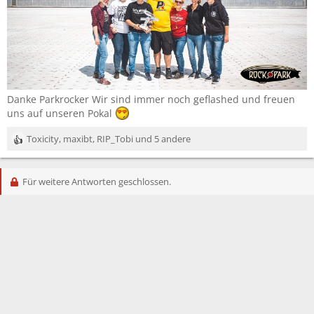
Danke Parkrocker Wir sind immer noch geflashed und freuen
uns auf unseren Pokal
Toxicity
,
maxibt
,
RIP_Tobi
und 5 andere
R
e
a
Für weitere Antworten geschlossen.
k
t
i
o
n
e
n
: