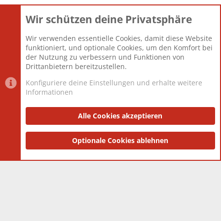
Wir schützen deine Privatsphäre
Themen
22.120
Beiträge
825.659
Wir verwenden essentielle Cookies, damit diese Website
Mitglieder
12.425
funktioniert, und optionale Cookies, um den Komfort bei
Neuestes Mitglied
Toddster85
der Nutzung zu verbessern und Funktionen von
Drittanbietern bereitzustellen.
Konfiguriere deine Einstellungen und erhalte weitere
Informationen
Datenschutz-Einstellungen
PR Light
Deutsch [Du]
Nutzungsbedingungen
Alle Cookies akzeptieren
Datenschutzerklärung
Impressum
®
Community platform by XenForo
Optionale Cookies ablehnen
© 2010-2025 XenForo Ltd.
|
Style
and add-ons by ThemeHouse