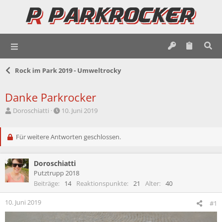
Rock im Park 2019 - Umweltrocky
Danke Parkrocker
E
E
Doroschiatti
10. Juni 2019
r
r
s
s
t
Für weitere Antworten geschlossen.
t
e
e
l
l
Doroschiatti
l
l
e
t
Putztrupp 2018
r
a
Beiträge
14
Reaktionspunkte
21
Alter
40
m
10. Juni 2019
#1