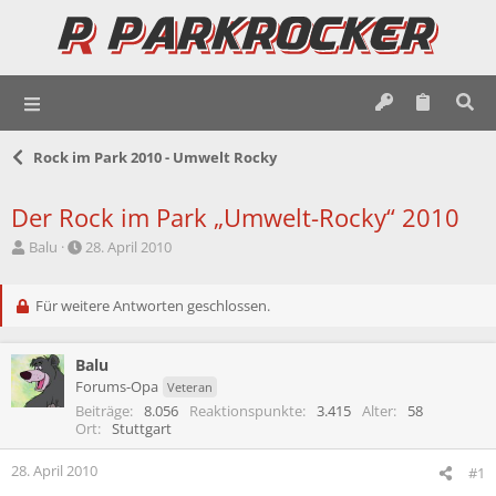
Rock im Park 2010 - Umwelt Rocky
Der Rock im Park „Umwelt-Rocky“ 2010
E
E
Balu
28. April 2010
r
r
s
s
t
Für weitere Antworten geschlossen.
t
e
e
l
l
Balu
l
l
e
t
Forums-Opa
Veteran
r
a
Beiträge
8.056
Reaktionspunkte
3.415
Alter
58
m
Ort
Stuttgart
28. April 2010
#1