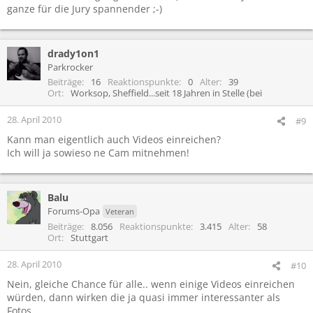
ganze für die Jury spannender ;-)
drady1on1
Parkrocker
Beiträge
16
Reaktionspunkte
0
Alter
39
Ort
Worksop, Sheffield...seit 18 Jahren in Stelle (bei
28. April 2010
#9
Kann man eigentlich auch Videos einreichen?
Ich will ja sowieso ne Cam mitnehmen!
Balu
Forums-Opa
Veteran
Beiträge
8.056
Reaktionspunkte
3.415
Alter
58
Ort
Stuttgart
28. April 2010
#10
Nein, gleiche Chance für alle.. wenn einige Videos einreichen
würden, dann wirken die ja quasi immer interessanter als
Fotos.