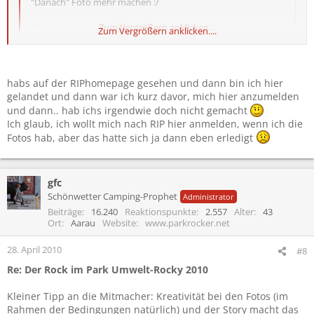
"Danach" Foto mehr machen :/
Dieses Jahr klappts!
Zum Vergrößern anklicken....
Zum Vergrößern anklicken....
Wie hast du denn letztes Jahr davon erfahren? Flyer vor Ort? Stiller
Mitleser hier im Forum? Oder anders? Würd mich mal
habs auf der RIPhomepage gesehen und dann bin ich hier
interessieren, wie viele Leute vor Ort durch Werbung von ARGO
gelandet und dann war ich kurz davor, mich hier anzumelden
auf die Aktion aufmerksam werden...
und dann.. hab ichs irgendwie doch nicht gemacht
Ich glaub, ich wollt mich nach RIP hier anmelden, wenn ich die
Fotos hab, aber das hatte sich ja dann eben erledigt
gfc
Schönwetter Camping-Prophet
Administrator
Beiträge
16.240
Reaktionspunkte
2.557
Alter
43
Ort
Aarau
Website
www.parkrocker.net
28. April 2010
#8
Re: Der Rock im Park Umwelt-Rocky 2010
Kleiner Tipp an die Mitmacher: Kreativität bei den Fotos (im
Rahmen der Bedingungen natürlich) und der Story macht das