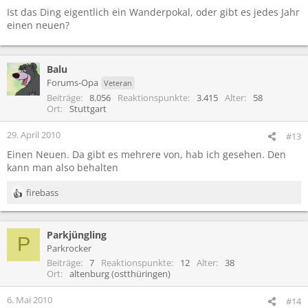
Ist das Ding eigentlich ein Wanderpokal, oder gibt es jedes Jahr
einen neuen?
Balu
Forums-Opa
Veteran
Beiträge
8.056
Reaktionspunkte
3.415
Alter
58
Ort
Stuttgart
29. April 2010
#13
Einen Neuen. Da gibt es mehrere von, hab ich gesehen. Den
kann man also behalten
firebass
R
e
a
Parkjüngling
k
P
t
Parkrocker
i
Beiträge
7
Reaktionspunkte
12
Alter
38
o
Ort
altenburg (ostthüringen)
n
e
6. Mai 2010
#14