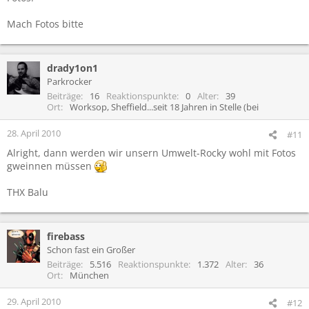
Mach Fotos bitte
drady1on1
Parkrocker
Beiträge
16
Reaktionspunkte
0
Alter
39
Ort
Worksop, Sheffield...seit 18 Jahren in Stelle (bei
28. April 2010
#11
Alright, dann werden wir unsern Umwelt-Rocky wohl mit Fotos
gweinnen müssen
THX Balu
firebass
Schon fast ein Großer
Beiträge
5.516
Reaktionspunkte
1.372
Alter
36
Ort
München
29. April 2010
#12