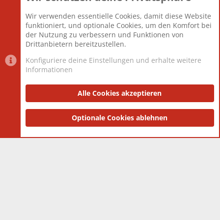
Beiträge
825.659
Wir verwenden essentielle Cookies, damit diese Website
Mitglieder
12.425
funktioniert, und optionale Cookies, um den Komfort bei
Neuestes Mitglied
Toddster85
der Nutzung zu verbessern und Funktionen von
Drittanbietern bereitzustellen.
Konfiguriere deine Einstellungen und erhalte weitere
Informationen
Datenschutz-Einstellungen
PR Light
Deutsch [Du]
Nutzungsbedingungen
Alle Cookies akzeptieren
Datenschutzerklärung
Impressum
®
Community platform by XenForo
Optionale Cookies ablehnen
© 2010-2025 XenForo Ltd.
|
Style
and add-ons by ThemeHouse