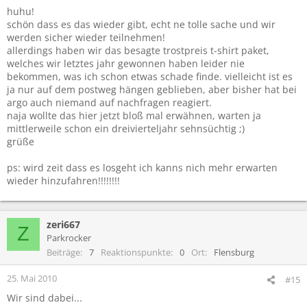
n
huhu!
:
schön dass es das wieder gibt, echt ne tolle sache und wir
werden sicher wieder teilnehmen!
allerdings haben wir das besagte trostpreis t-shirt paket,
welches wir letztes jahr gewonnen haben leider nie
bekommen, was ich schon etwas schade finde. vielleicht ist es
ja nur auf dem postweg hängen geblieben, aber bisher hat bei
argo auch niemand auf nachfragen reagiert.
naja wollte das hier jetzt bloß mal erwähnen, warten ja
mittlerweile schon ein dreivierteljahr sehnsüchtig ;)
grüße
ps: wird zeit dass es losgeht ich kanns nich mehr erwarten
wieder hinzufahren!!!!!!!!
zeri667
Z
Parkrocker
Beiträge
7
Reaktionspunkte
0
Ort
Flensburg
25. Mai 2010
#15
Wir sind dabei...