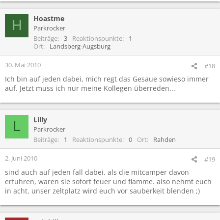
Hoastme
H
Parkrocker
Beiträge
3
Reaktionspunkte
1
Ort
Landsberg-Augsburg
30. Mai 2010
#18
Ich bin auf jeden dabei, mich regt das Gesaue sowieso immer
auf. Jetzt muss ich nur meine Kollegen überreden...
Lilly
L
Parkrocker
Beiträge
1
Reaktionspunkte
0
Ort
Rahden
2. Juni 2010
#19
sind auch auf jeden fall dabei. als die mitcamper davon
erfuhren, waren sie sofort feuer und flamme. also nehmt euch
in acht. unser zeltplatz wird euch vor sauberkeit blenden ;)