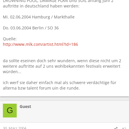
DROWNING POOL, DAMAGE PLAN und SOIL anfang juni 2
auftritte in deutschland haben werden:
Mi. 02.06.2004 Hamburg / Markthalle
Do. 03.06.2004 Berlin / SO 36
Quelle:
http://www.mlk.com/artist.html?Id=186
da sollte eseinen doch sehr wundern, wenn diese nicht um 2
weitere auftritte auf 2 uns wohlbekannten festivals erweitert
würden...
ich werf sie daher einfach mal als schwere verdächtige für
alterna bzw talent forum uin die runde.
Guest
G
30. März 2004
#2