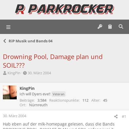
RiP Musik und Bands 04
Drowning Pool, Damage plan und
SOIL???
E
E
KingPin
30. März 2004
r
r
s
s
t
KingPin
t
e
e
Ich will Dyers eve!!
Veteran
l
l
Beiträge
3.584
Reaktionspunkte
112
Alter
45
l
l
Ort
Nürnreuth
e
t
r
a
30. März 2004
#1
m
Hab eben auf der mlk-homepage gelesen, dass die Bands