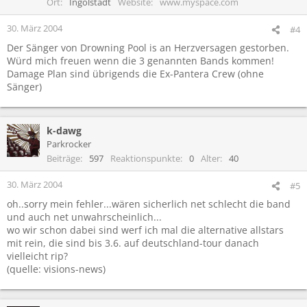
Ort
Ingolstadt
Website
www.myspace.com
30. März 2004
#4
Der Sänger von Drowning Pool is an Herzversagen gestorben.
Würd mich freuen wenn die 3 genannten Bands kommen!
Damage Plan sind übrigends die Ex-Pantera Crew (ohne
Sänger)
k-dawg
Parkrocker
Beiträge
597
Reaktionspunkte
0
Alter
40
30. März 2004
#5
oh..sorry mein fehler...wären sicherlich net schlecht die band
und auch net unwahrscheinlich...
wo wir schon dabei sind werf ich mal die alternative allstars
mit rein, die sind bis 3.6. auf deutschland-tour danach
vielleicht rip?
(quelle: visions-news)