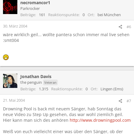
necromancor1
Parkrocker
Beiträge
161
Reaktionspunkte
0
Ort
bei München
30. März 2004
#6
wäre wirklich geil... wollte pantera schon immer mal live sehen
:smt004
Jonathan Davis
the penguin
Veteran
Beiträge
1.315
Reaktionspunkte
0
Ort
Lingen (Ems)
21. Mai 2004
#7
Drowning Pool is back mit neuem Sänger, hab Sonntag das
neue Video zu Step Up gesehen, das war wohl ziemlich geil.
Hier kann man sich des anhören
http://www.drowningpool.com
Weiß von euch vielleicht einer was über den Sänger, ob der