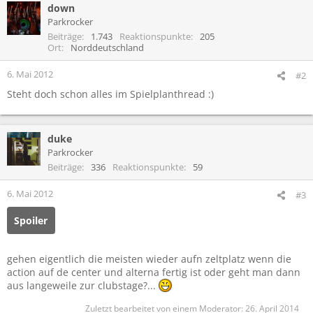
down
Parkrocker
Beiträge
1.743
Reaktionspunkte
205
Ort
Norddeutschland
6. Mai 2012
#2
Steht doch schon alles im Spielplanthread :)
duke
Parkrocker
Beiträge
336
Reaktionspunkte
59
6. Mai 2012
#3
Spoiler
gehen eigentlich die meisten wieder aufn zeltplatz wenn die
action auf de center und alterna fertig ist oder geht man dann
aus langeweile zur clubstage?...
Zuletzt bearbeitet von einem Moderator:
26. April 2014