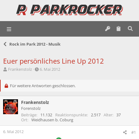
Rock im Park 2012 - Musik
Euer persönliches Line Up 2012
E
E
Frankenstolz
6. Mai 2012
r
r
s
s
t
Für weitere Antworten geschlossen.
t
e
e
l
l
Frankenstolz
l
l
e
t
Forenstolz
r
a
Beiträge
11.132
Reaktionspunkte
2.517
Alter
37
m
Ort
Weidhausen b. Coburg
6. Mai 2012
#1