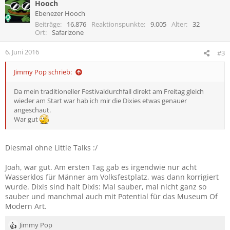
Hooch
k
t
Ebenezer Hooch
i
Beiträge
16.876
Reaktionspunkte
9.005
Alter
32
o
Ort
Safarizone
n
e
6. Juni 2016
#3
n
:
Jimmy Pop schrieb:
Da mein traditioneller Festivaldurchfall direkt am Freitag gleich
wieder am Start war hab ich mir die Dixies etwas genauer
angeschaut.
War gut
Diesmal ohne Little Talks :/
Joah, war gut. Am ersten Tag gab es irgendwie nur acht
Wasserklos für Männer am Volksfestplatz, was dann korrigiert
wurde. Dixis sind halt Dixis: Mal sauber, mal nicht ganz so
sauber und manchmal auch mit Potential für das Museum Of
Modern Art.
Jimmy Pop
R