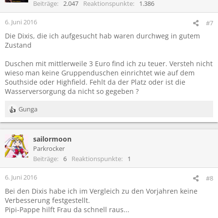
Beiträge
2.047
Reaktionspunkte
1.386
6. Juni 2016
#7
Die Dixis, die ich aufgesucht hab waren durchweg in gutem
Zustand
Duschen mit mittlerweile 3 Euro find ich zu teuer. Versteh nicht
wieso man keine Gruppenduschen einrichtet wie auf dem
Southside oder Highfield. Fehlt da der Platz oder ist die
Wasserversorgung da nicht so gegeben ?
Gunga
R
e
a
sailormoon
k
t
Parkrocker
i
Beiträge
6
Reaktionspunkte
1
o
n
6. Juni 2016
#8
e
Bei den Dixis habe ich im Vergleich zu den Vorjahren keine
n
Verbesserung festgestellt.
:
Pipi-Pappe hilft Frau da schnell raus...