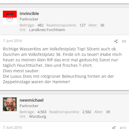
Invincible
Parkrocker
Beiträge
482
Reaktionspunkte
127
Alter
36
Ort
Landkreis Forchheim
7. Juni 2016
#9
Richtige Wasserklos am Volksfestplatz Top! 50cent auch ok.
Duschen am Volksfestplatz 3€. Finde ich zu teuer! (Habe mich
heuer zu meinen 6ten RIP das erst mal geduscht) Sonst nur
täglich Feuchttücher, Deo und frisches T-shirt.
Dixis meist sauber.
Die Luxus Dixis mit rot/grüner Beleuchtung hinten an der
Zeppelinstage waren der Hammer!
newmichael
Parkrocker
Beiträge
4.563
Reaktionspunkte
2.582
Alter
39
Ort
Würzburg
7. Juni 2016
#10