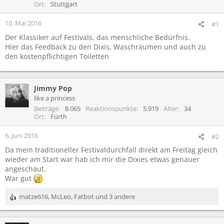
Ort
Stuttgart
10. Mai 2016
#1
Der Klassiker auf Festivals, das menschliche Bedürfnis.
Hier das Feedback zu den Dixis, Waschräumen und auch zu
den kostenpflichtigen Toiletten
Jimmy Pop
like a princess
Beiträge
8.065
Reaktionspunkte
5.919
Alter
34
Ort
Fürth
6. Juni 2016
#2
Da mein traditioneller Festivaldurchfall direkt am Freitag gleich
wieder am Start war hab ich mir die Dixies etwas genauer
angeschaut.
War gut
matze616
,
McLeo
,
Fatbot
und 3 andere
R
e
a