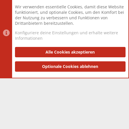
Beiträge
825.690
Wir verwenden essentielle Cookies, damit diese Website
Mitglieder
12.427
funktioniert, und optionale Cookies, um den Komfort bei
Neuestes Mitglied
Berlin
der Nutzung zu verbessern und Funktionen von
Drittanbietern bereitzustellen.
Konfiguriere deine Einstellungen und erhalte weitere
Informationen
Datenschutz-Einstellungen
PR Light
Deutsch [Du]
Nutzungsbedingungen
Alle Cookies akzeptieren
Datenschutzerklärung
Impressum
®
Community platform by XenForo
Optionale Cookies ablehnen
© 2010-2025 XenForo Ltd.
|
Style
and add-ons by ThemeHouse