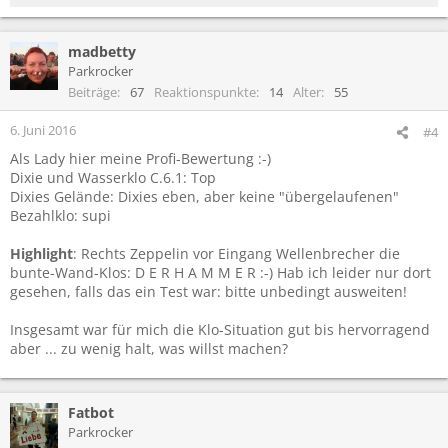
e
a
madbetty
k
t
Parkrocker
i
Beiträge
67
Reaktionspunkte
14
Alter
55
o
n
6. Juni 2016
#4
e
Als Lady hier meine Profi-Bewertung :-)
n
Dixie und Wasserklo C.6.1: Top
:
Dixies Gelände: Dixies eben, aber keine "übergelaufenen"
Bezahlklo: supi
Highlight
: Rechts Zeppelin vor Eingang Wellenbrecher die
bunte-Wand-Klos: D E R H A M M E R :-) Hab ich leider nur dort
gesehen, falls das ein Test war: bitte unbedingt ausweiten!
Insgesamt war für mich die Klo-Situation gut bis hervorragend
aber ... zu wenig halt, was willst machen?
Fatbot
Parkrocker