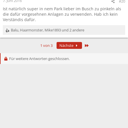
7. Juni 2016
#20
Ist natürlich super in nem Park lieber im Busch zu pinkeln als
die dafür vorgesehnen Anlagen zu verwenden. Hab ich kein
Verständis dafür.
Balu
,
Haarmonster
,
Mike1893
und 2 andere
R
e
a
Letzte
1 von 3
Nächste
k
t
i
Für weitere Antworten geschlossen.
o
n
e
n
: