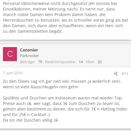
Personal löblicherweise nicht durchgesetzt (eh sinnlos bei
Einzelkabinen, meiner Meinung nach). Es nervt nur, dass
manch noble Damen kein Problem damit haben, die
Herrenduschen zu benutzen, wo es schneller voran ging als bei
den Damen, sich dann aber echauffieren, wenn ein Herr sich
zu den Damentoiletten begibt.
Canonier
C
Parkrocker
Beiträge
79
Reaktionspunkte
14
Alter
32
7. Juni 2016
#12
Zu den Dixies sag ich gar ned viel, müssen ja widerlich sein,
wenn so viele Rauschkugeln rein gehn
Spülklos und Duschen am Kolosseum waren mal wieder Top,
Preise auch ok, wer sagt, dass 3€ zum Duschen zu teuer ist,
gehört aber bestimmt zu denen, die sich für 7€ n HotDog holen
und für 25€ n Cocktail ;)
Da sin die Duschen völlig ok