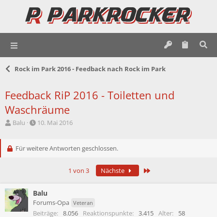
Rock im Park 2016 - Feedback nach Rock im Park
Feedback RiP 2016 - Toiletten und
Waschräume
E
E
Balu
10. Mai 2016
r
r
s
s
t
Für weitere Antworten geschlossen.
t
e
e
l
l
Letzte
1 von 3
Nächste
l
l
e
t
r
a
Balu
m
Forums-Opa
Veteran
Beiträge
8.056
Reaktionspunkte
3.415
Alter
58