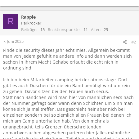
Rapple
R
Parkrocker
Beiträge
15
Reaktionspunkte
11
Alter
23
7. Juni 2025
#2
Finde die security dieses Jahr echt mies. Allgemein bekommt
man von jedem gefühlt ne andere info und dann werden sich
sachen in ihrem Macht Gehabe erlaubt die echt nich in
ordnung sind.
Ich bin beim Mitarbeiter camping bei der atmos stage. Dort
gibt es auch Duschen für die ein Band benötigt wird um rein
zu gehen. Davor sitzen bei den Frauen auch secus.
Statt nach Bändchen wird man hier von männlichen secs nach
der Nummer gefragt oder wann denn Schichten um Sinn man
könne sich ja mal treffen. Das geschieht heir aber nich bei
einzelnen sondern bei so ziemlich allen Frauen bei denen ich
mich am Camp unterhalten hab. Von den mehr als
unangebracht, teils Grenzen überschreitenden
anmachversuchen abgesehen parieren hier (alles männliche
secs) und die dusxhvirräume, Toiletten und dusxhvirräume in