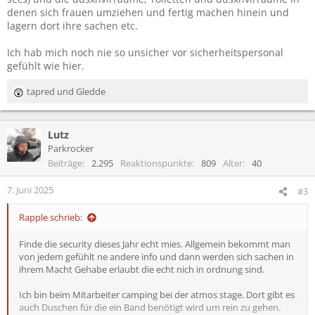
denen sich frauen umziehen und fertig machen hinein und
lagern dort ihre sachen etc.
Ich hab mich noch nie so unsicher vor sicherheitspersonal
gefühlt wie hier.
tapred
und
Gledde
R
e
a
Lutz
k
t
Parkrocker
i
Beiträge
2.295
Reaktionspunkte
809
Alter
40
o
n
7. Juni 2025
#3
e
n
Rapple schrieb:
:
Finde die security dieses Jahr echt mies. Allgemein bekommt man
von jedem gefühlt ne andere info und dann werden sich sachen in
ihrem Macht Gehabe erlaubt die echt nich in ordnung sind.
Ich bin beim Mitarbeiter camping bei der atmos stage. Dort gibt es
auch Duschen für die ein Band benötigt wird um rein zu gehen.