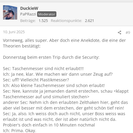
a
DuckieW
k
t
PaPRazzi
Moderator
i
Beiträge
1.525
Reaktionspunkte
2.621
o
n
10. Juni 2025
#9
e
Vorneweg, alles super. Aber doch eine Anekdote, die eine der
n
:
Theorien bestätigt:
Donnerstag beim ersten Trip durch die Security:
Sec: Taschenmesser sind nicht erlaubt!!!
Ich: Ja nee, klar. Wie machen wir dann unser Zeug auf?
Sec: uff? Vielleicht Plastikmesser?
Ich: Also kleine Taschenmesser sind schon erlaubt!
Sec: Nee, kannste ja jemanden damit erstechen, schau <klappt
Taschenmesser auf und simuliert stechen>
anderer Sec: Nehm ich den erlaubten Zelthaken hier, geht das
aber viel besser mit dem erstechen, der geht schön tief rein!
Sec: Ja, also. Ich weiss doch auch nicht, unser Boss weiss was
erlaubt ist und was nicht, der ist aber natürlich nicht da.
Probier's doch einfach in 10 Minuten nochmal
Ich: Prima. Okay.