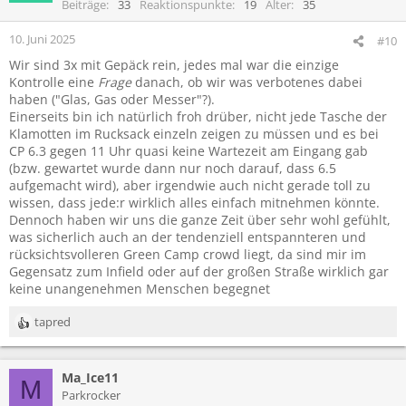
i
Beiträge
33
Reaktionspunkte
19
Alter
35
o
n
10. Juni 2025
#10
e
Wir sind 3x mit Gepäck rein, jedes mal war die einzige
n
Kontrolle eine
Frage
danach, ob wir was verbotenes dabei
:
haben ("Glas, Gas oder Messer"?).
Einerseits bin ich natürlich froh drüber, nicht jede Tasche der
Klamotten im Rucksack einzeln zeigen zu müssen und es bei
CP 6.3 gegen 11 Uhr quasi keine Wartezeit am Eingang gab
(bzw. gewartet wurde dann nur noch darauf, dass 6.5
aufgemacht wird), aber irgendwie auch nicht gerade toll zu
wissen, dass jede:r wirklich alles einfach mitnehmen könnte.
Dennoch haben wir uns die ganze Zeit über sehr wohl gefühlt,
was sicherlich auch an der tendenziell entspannteren und
rücksichtsvolleren Green Camp crowd liegt, da sind mir im
Gegensatz zum Infield oder auf der großen Straße wirklich gar
keine unangenehmen Menschen begegnet
tapred
R
e
a
Ma_Ice11
k
M
t
Parkrocker