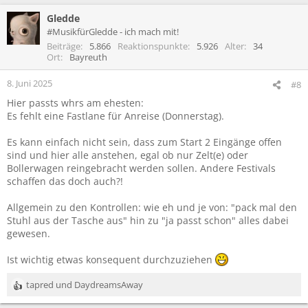
a
Gledde
k
t
#MusikfürGledde - ich mach mit!
i
Beiträge
5.866
Reaktionspunkte
5.926
Alter
34
o
Ort
Bayreuth
n
e
8. Juni 2025
#8
n
Hier passts whrs am ehesten:
:
Es fehlt eine Fastlane für Anreise (Donnerstag).
Es kann einfach nicht sein, dass zum Start 2 Eingänge offen
sind und hier alle anstehen, egal ob nur Zelt(e) oder
Bollerwagen reingebracht werden sollen. Andere Festivals
schaffen das doch auch?!
Allgemein zu den Kontrollen: wie eh und je von: "pack mal den
Stuhl aus der Tasche aus" hin zu "ja passt schon" alles dabei
gewesen.
Ist wichtig etwas konsequent durchzuziehen
tapred
und
DaydreamsAway
R
e