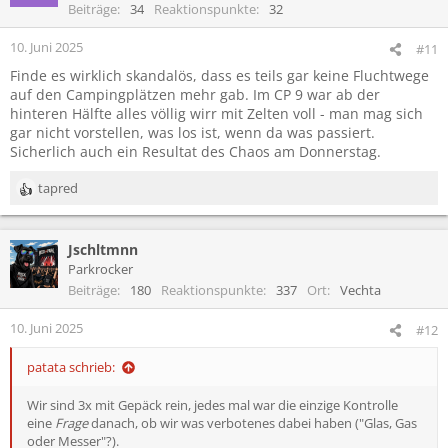
i
Beiträge
34
Reaktionspunkte
32
o
n
10. Juni 2025
#11
e
Finde es wirklich skandalös, dass es teils gar keine Fluchtwege
n
auf den Campingplätzen mehr gab. Im CP 9 war ab der
:
hinteren Hälfte alles völlig wirr mit Zelten voll - man mag sich
gar nicht vorstellen, was los ist, wenn da was passiert.
Sicherlich auch ein Resultat des Chaos am Donnerstag.
tapred
R
e
a
Jschltmnn
k
t
Parkrocker
i
Beiträge
180
Reaktionspunkte
337
Ort
Vechta
o
n
10. Juni 2025
#12
e
n
patata schrieb:
:
Wir sind 3x mit Gepäck rein, jedes mal war die einzige Kontrolle
eine
Frage
danach, ob wir was verbotenes dabei haben ("Glas, Gas
oder Messer"?).