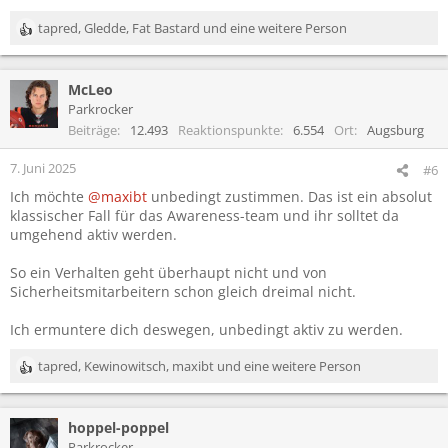
tapred
,
Gledde
,
Fat Bastard
und eine weitere Person
R
e
a
McLeo
k
t
Parkrocker
i
Beiträge
12.493
Reaktionspunkte
6.554
Ort
Augsburg
o
n
7. Juni 2025
#6
e
Ich möchte
@maxibt
unbedingt zustimmen. Das ist ein absolut
n
klassischer Fall für das Awareness-team und ihr solltet da
:
umgehend aktiv werden.
So ein Verhalten geht überhaupt nicht und von
Sicherheitsmitarbeitern schon gleich dreimal nicht.
Ich ermuntere dich deswegen, unbedingt aktiv zu werden.
tapred
,
Kewinowitsch
,
maxibt
und eine weitere Person
R
e
a
hoppel-poppel
k
t
Parkrocker