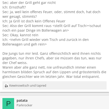
Sec: aber der Grill geht gar nicht
Ich: Ernsthaft?
Sec: ja, weil kein offenes Feuer, oder, stimmt doch, hat doch
wer gesagt, stimmts?
Ich: Ja Grill ist doch kein Offenes Feuer
Sec: Also der Grill kommt raus <stellt Grill auf Tisch><schaut
noch ein paar Dinge im Bollerwagen an>
Sec: Okay, kannst rein
Ich: <nehm Grill wieder vom Tisch und zurück in den
Bollerwagen und geh rein>
Die Jungs tun mir leid. Ganz offensichtlich wird ihnen nichts
gegeben, nur ihren Chefs, aber sie müssen das tun, was nur
der Chef weiss.
Waren aber alle ganz nett, nie unfreundlich immer einen
harmlosen blöden Spruch auf den Lippen und grösstenteils die
gleichen Gesichter wie im letzten Jahr. War total entspannt.
Kewinowitsch
und
tapred
R
e
a
patata
k
P
t
Parkrocker