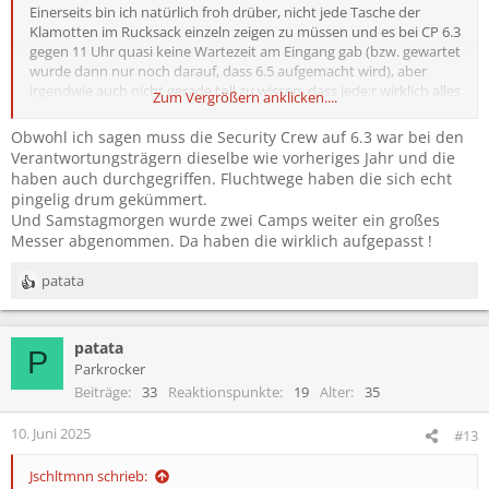
Einerseits bin ich natürlich froh drüber, nicht jede Tasche der
Klamotten im Rucksack einzeln zeigen zu müssen und es bei CP 6.3
gegen 11 Uhr quasi keine Wartezeit am Eingang gab (bzw. gewartet
wurde dann nur noch darauf, dass 6.5 aufgemacht wird), aber
irgendwie auch nicht gerade toll zu wissen, dass jede:r wirklich alles
Zum Vergrößern anklicken....
einfach mitnehmen könnte. Dennoch haben wir uns die ganze Zeit
über sehr wohl gefühlt, was sicherlich auch an der tendenziell
Obwohl ich sagen muss die Security Crew auf 6.3 war bei den
entspannteren und rücksichtsvolleren Green Camp crowd liegt, da
Verantwortungsträgern dieselbe wie vorheriges Jahr und die
sind mir im Gegensatz zum Infield oder auf der großen Straße
haben auch durchgegriffen. Fluchtwege haben die sich echt
wirklich gar keine unangenehmen Menschen begegnet
pingelig drum gekümmert.
Und Samstagmorgen wurde zwei Camps weiter ein großes
Messer abgenommen. Da haben die wirklich aufgepasst !
patata
R
e
a
patata
k
P
t
Parkrocker
i
Beiträge
33
Reaktionspunkte
19
Alter
35
o
n
10. Juni 2025
#13
e
n
Jschltmnn schrieb:
: