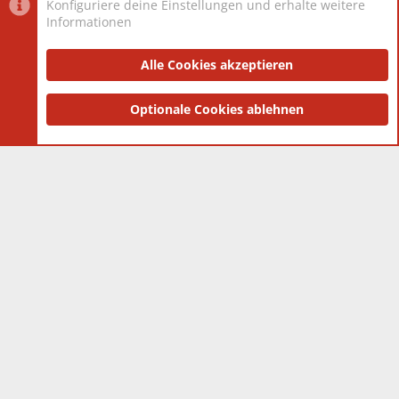
Konfiguriere deine Einstellungen und erhalte weitere
Informationen
Datenschutz-Einstellungen
PR Light
Deutsch [Du]
Nutzungsbedingungen
Alle Cookies akzeptieren
Datenschutzerklärung
Impressum
®
Community platform by XenForo
Optionale Cookies ablehnen
© 2010-2025 XenForo Ltd.
|
Style
and add-ons by ThemeHouse