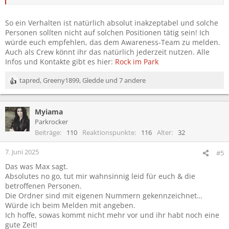
Nummer gefragt oder wann denn Schichten um Sinn man könne
sich ja mal treffen. Das geschieht heir aber nich bei einzelnen
sondern bei so ziemlich allen Frauen bei denen ich mich am Camp
So ein Verhalten ist natürlich absolut inakzeptabel und solche
unterhalten hab. Von den mehr als unangebracht, teils Grenzen
Personen sollten nicht auf solchen Positionen tätig sein! Ich
überschreitenden anmachversuchen abgesehen parieren hier
würde euch empfehlen, das dem Awareness-Team zu melden.
(alles männliche secs) und die dusxhvirräume, Toiletten und
Auch als Crew könnt ihr das natürlich jederzeit nutzen. Alle
dusxhvirräume in denen sich frauen umziehen und fertig machen
Infos und Kontakte gibt es hier:
Rock im Park
hinein und lagern dort ihre sachen etc.
tapred
,
Greeny1899
,
Gledde
und 7 andere
Ich hab mich noch nie so unsicher vor sicherheitspersonal gefühlt
R
wie hier.
e
a
Myiama
k
t
Parkrocker
i
Beiträge
110
Reaktionspunkte
116
Alter
32
o
n
7. Juni 2025
#5
e
Das was Max sagt.
n
Absolutes no go, tut mir wahnsinnig leid für euch & die
:
betroffenen Personen.
Die Ordner sind mit eigenen Nummern gekennzeichnet…
Würde ich beim Melden mit angeben.
Ich hoffe, sowas kommt nicht mehr vor und ihr habt noch eine
gute Zeit!