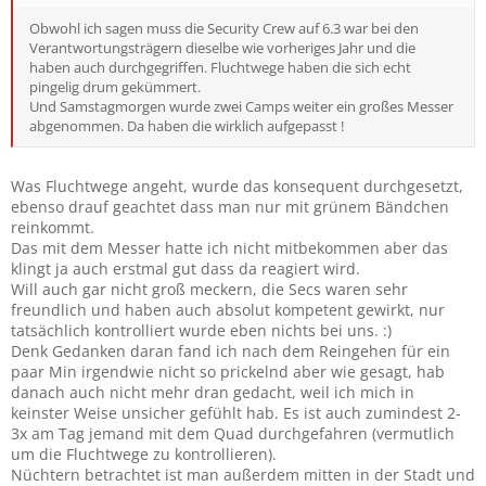
Obwohl ich sagen muss die Security Crew auf 6.3 war bei den
Verantwortungsträgern dieselbe wie vorheriges Jahr und die
haben auch durchgegriffen. Fluchtwege haben die sich echt
pingelig drum gekümmert.
Und Samstagmorgen wurde zwei Camps weiter ein großes Messer
abgenommen. Da haben die wirklich aufgepasst !
Was Fluchtwege angeht, wurde das konsequent durchgesetzt,
ebenso drauf geachtet dass man nur mit grünem Bändchen
reinkommt.
Das mit dem Messer hatte ich nicht mitbekommen aber das
klingt ja auch erstmal gut dass da reagiert wird.
Will auch gar nicht groß meckern, die Secs waren sehr
freundlich und haben auch absolut kompetent gewirkt, nur
tatsächlich kontrolliert wurde eben nichts bei uns. :)
Denk Gedanken daran fand ich nach dem Reingehen für ein
paar Min irgendwie nicht so prickelnd aber wie gesagt, hab
danach auch nicht mehr dran gedacht, weil ich mich in
keinster Weise unsicher gefühlt hab. Es ist auch zumindest 2-
3x am Tag jemand mit dem Quad durchgefahren (vermutlich
um die Fluchtwege zu kontrollieren).
Nüchtern betrachtet ist man außerdem mitten in der Stadt und