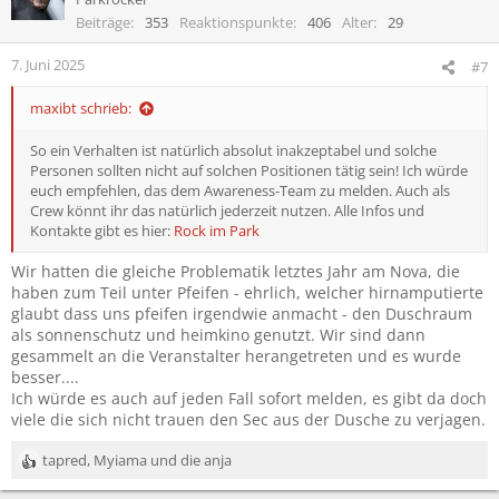
i
Beiträge
353
Reaktionspunkte
406
Alter
29
o
n
7. Juni 2025
#7
e
n
maxibt schrieb:
:
So ein Verhalten ist natürlich absolut inakzeptabel und solche
Personen sollten nicht auf solchen Positionen tätig sein! Ich würde
euch empfehlen, das dem Awareness-Team zu melden. Auch als
Crew könnt ihr das natürlich jederzeit nutzen. Alle Infos und
Kontakte gibt es hier:
Rock im Park
Wir hatten die gleiche Problematik letztes Jahr am Nova, die
haben zum Teil unter Pfeifen - ehrlich, welcher hirnamputierte
glaubt dass uns pfeifen irgendwie anmacht - den Duschraum
als sonnenschutz und heimkino genutzt. Wir sind dann
gesammelt an die Veranstalter herangetreten und es wurde
besser....
Ich würde es auch auf jeden Fall sofort melden, es gibt da doch
viele die sich nicht trauen den Sec aus der Dusche zu verjagen.
tapred
,
Myiama
und
die anja
R
e