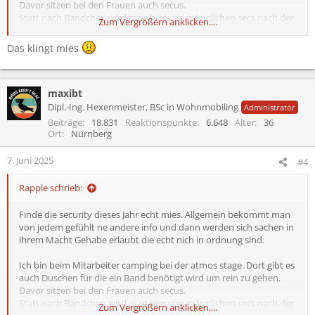
Davor sitzen bei den Frauen auch secus.
Statt nach Bändchen wird man hier von männlichen secs nach der
Zum Vergrößern anklicken....
Nummer gefragt oder wann denn Schichten um Sinn man könne
sich ja mal treffen. Das geschieht heir aber nich bei einzelnen
Das klingt mies
sondern bei so ziemlich allen Frauen bei denen ich mich am Camp
unterhalten hab. Von den mehr als unangebracht, teils Grenzen
überschreitenden anmachversuchen abgesehen parieren hier
maxibt
(alles männliche secs) und die dusxhvirräume, Toiletten und
dusxhvirräume in denen sich frauen umziehen und fertig machen
Dipl.-Ing. Hexenmeister, BSc in Wohnmobiling
Administrator
hinein und lagern dort ihre sachen etc.
Beiträge
18.831
Reaktionspunkte
6.648
Alter
36
Ort
Nürnberg
Ich hab mich noch nie so unsicher vor sicherheitspersonal gefühlt
wie hier.
7. Juni 2025
#4
Rapple schrieb:
Finde die security dieses Jahr echt mies. Allgemein bekommt man
von jedem gefühlt ne andere info und dann werden sich sachen in
ihrem Macht Gehabe erlaubt die echt nich in ordnung sind.
Ich bin beim Mitarbeiter camping bei der atmos stage. Dort gibt es
auch Duschen für die ein Band benötigt wird um rein zu gehen.
Davor sitzen bei den Frauen auch secus.
Statt nach Bändchen wird man hier von männlichen secs nach der
Zum Vergrößern anklicken....