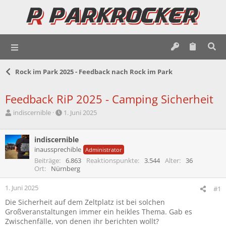
Rock im Park 2025 - Feedback nach Rock im Park
Feedback RiP 2025 - Camping Sicherheit
E
E
indiscernible
1. Juni 2025
r
r
s
s
t
indiscernible
t
e
e
inaussprechible
Administrator
l
l
Beiträge
6.863
Reaktionspunkte
3.544
Alter
36
l
l
Ort
Nürnberg
e
t
r
a
1. Juni 2025
#1
m
Die Sicherheit auf dem Zeltplatz ist bei solchen
Großveranstaltungen immer ein heikles Thema. Gab es
Zwischenfälle, von denen ihr berichten wollt?