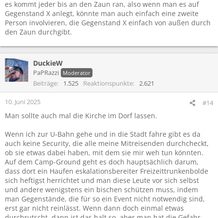
es kommt jeder bis an den Zaun ran, also wenn man es auf
Gegenstand X anlegt, könnte man auch einfach eine zweite
Person involvieren, die Gegenstand X einfach von außen durch
den Zaun durchgibt.
DuckieW
PaPRazzi
Moderator
Beiträge
1.525
Reaktionspunkte
2.621
10. Juni 2025
#14
Man sollte auch mal die Kirche im Dorf lassen.
Wenn ich zur U-Bahn gehe und in die Stadt fahre gibt es da
auch keine Security, die alle meine Mitreisenden durchcheckt,
ob sie etwas dabei haben, mit dem sie mir weh tun könnten.
Auf dem Camp-Ground geht es doch hauptsächlich darum,
dass dort ein Haufen eskalationsbereiter Freizeittrunkenbolde
sich heftigst herrichtet und man diese Leute vor sich selbst
und andere wenigstens ein bischen schützen muss, indem
man Gegenstände, die für so ein Event nicht notwendig sind,
erst gar nicht reinlässt. Wenn dann doch einmal etwas
durchrutscht, dann ist das halt so, aber man hat die Gefahr