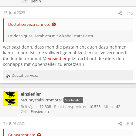
o
Ort
Berlin
n
e
17. Juni 2025
#15
n
:
Doctahcerveza schrieb:
Ist doch quasi Arrabiata mit Alkohol statt Pasta
wer sagt denn, dass man die pasta nicht auch dazu nehmen
kann... dann ist's ne vollwertige mahlzeit inklusive verdauerli.
(hoffentlich kommt
@einsiedler
jetzt nicht auf die idee, den
schnapps mit Appenzeller zu ersetzen!)
Doctahcerveza
R
e
a
einsiedler
k
t
McChrystal's Promoter
Moderator
i
Beiträge
12.308
Reaktionspunkte
10.535
Alter
42
o
Ort
Einsiedeln
n
e
17. Juni 2025
#16
n
:
Gunga schrieb: