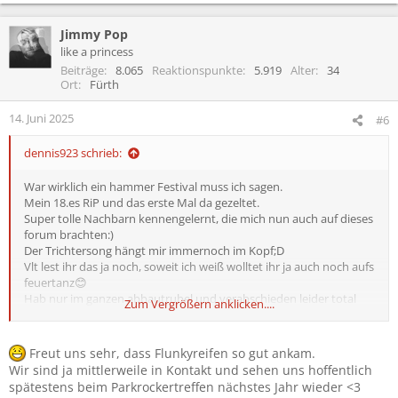
e
a
Jimmy Pop
k
t
like a princess
i
Beiträge
8.065
Reaktionspunkte
5.919
Alter
34
o
Ort
Fürth
n
e
14. Juni 2025
#6
n
:
dennis923 schrieb:
War wirklich ein hammer Festival muss ich sagen.
Mein 18.es RiP und das erste Mal da gezeltet.
Super tolle Nachbarn kennengelernt, die mich nun auch auf dieses
forum brachten:)
Der Trichtersong hängt mir immernoch im Kopf;D
Vlt lest ihr das ja noch, soweit ich weiß wolltet ihr ja auch noch aufs
feuertanz😊
Hab nur im ganzen abbautrubel und verabschieden leider total
Zum Vergrößern anklicken....
vergessen nach eurem Kontakt zu fragen falls ihr nächstes Jahr
zusammen zelten wollt
Und parkrockertreffen nächstes Jahr bin ich auch am Start 🤣
Freut uns sehr, dass Flunkyreifen so gut ankam.
Absolutes Highlight bleibt aber der flunkyreifen
Wir sind ja mittlerweile in Kontakt und sehen uns hoffentlich
spätestens beim Parkrockertreffen nächstes Jahr wieder <3