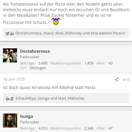
Als Tomatensosse auf der Pizza oder den Nudeln gehts aber.
Vielleicht muss einfach nur noch ein bisschen Öl und Basilikum
in den Mexikaner? Prise Zucker hinterher und es ist ne
Pizzasosse mit Schuss...
Doctahcerveza
,
chaoZ
,
Mad_Mahoney
und eine weitere Person
R
e
a
Doctahcerveza
k
t
Parkrocker
i
Beiträge
3.495
Reaktionspunkte
1.459
Alter
43
o
Ort
Ditzingen
n
e
16. Juni 2025
#14
n
Ist doch quasi Arrabiata mit Alkohol statt Pasta
:
Schaufeltyp
,
Gunga
und
Mad_Mahoney
R
e
a
Gunga
k
t
Parkrocker
i
Beiträge
4.013
Reaktionspunkte
2.346
Alter
47