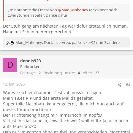
, mir brannte die Fresse von
@Mad_Mahoney
Mexikaner noch
zwei Stunden später. Danke dafür.
Der Stuhlgang am nächsten Tag war dafür erstaunlich human.
Habe mit Schlimmerem gerechnet.
Mad_Mahoney
,
Doctahcerveza
,
parkrocker92
und 3 andere
R
e
a
dennis923
k
D
t
Parkrocker
i
Beiträge
2
Reaktionspunkte
4
Alter
23
o
n
12. Juni 2025
#4
e
War wirklich ein hammer Festival muss ich sagen.
n
Mein 18.es RiP und das erste Mal da gezeltet.
:
Super tolle Nachbarn kennengelernt, die mich nun auch auf
dieses forum brachten:)
Der Trichtersong hängt mir immernoch im Kopf;D
Vlt lest ihr das ja noch, soweit ich weiß wolltet ihr ja auch noch
aufs feuertanz😊
Hab nur im ganzen abbautrubel und verabschieden leider total