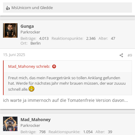
MsUnicorn
und
Gledde
R
e
a
Gunga
k
t
Parkrocker
i
Beiträge
4.013
Reaktionspunkte
2.346
Alter
47
o
Ort
Berlin
n
e
15. Juni 2025
#9
n
:
Mad_Mahoney schrieb:
Freut mich, das mein Feuergetränk so tollen Anklang gefunden
hat. Werde für nächstes Jahr mehr brauen müssen, der war zuuuu
schnell alle.
ich warte ja immernoch auf die Tomatenfreie Version davon...
Mad_Mahoney
Parkrocker
Beiträge
798
Reaktionspunkte
1.054
Alter
39