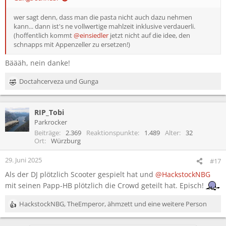
wer sagt denn, dass man die pasta nicht auch dazu nehmen
kann... dann ist's ne vollwertige mahlzeit inklusive verdauerli.
(hoffentlich kommt
@einsiedler
jetzt nicht auf die idee, den
schnapps mit Appenzeller zu ersetzen!)
Bäääh, nein danke!
Doctahcerveza
und
Gunga
R
e
a
RIP_Tobi
k
t
Parkrocker
i
Beiträge
2.369
Reaktionspunkte
1.489
Alter
32
o
Ort
Würzburg
n
e
29. Juni 2025
#17
n
Als der DJ plötzlich Scooter gespielt hat und
@HackstockNBG
:
mit seinen Papp-HB plötzlich die Crowd geteilt hat. Episch!
HackstockNBG
,
TheEmperor
,
ähmzett
und eine weitere Person
R
e
a