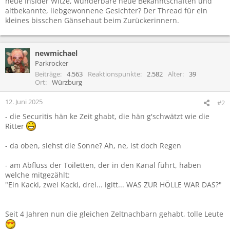
neue Insider Witze, wunderbare neue Bekanntschaften und
altbekannte, liebgewonnene Gesichter? Der Thread für ein
kleines bisschen Gänsehaut beim Zurückerinnern.
newmichael
Parkrocker
Beiträge
4.563
Reaktionspunkte
2.582
Alter
39
Ort
Würzburg
12. Juni 2025
#2
- die Securitis hän ke Zeit ghabt, die hän g'schwätzt wie die
Ritter
- da oben, siehst die Sonne? Ah, ne, ist doch Regen
- am Abfluss der Toiletten, der in den Kanal führt, haben
welche mitgezählt:
"Ein Kacki, zwei Kacki, drei... igitt... WAS ZUR HÖLLE WAR DAS?"
Seit 4 Jahren nun die gleichen Zeltnachbarn gehabt, tolle Leute