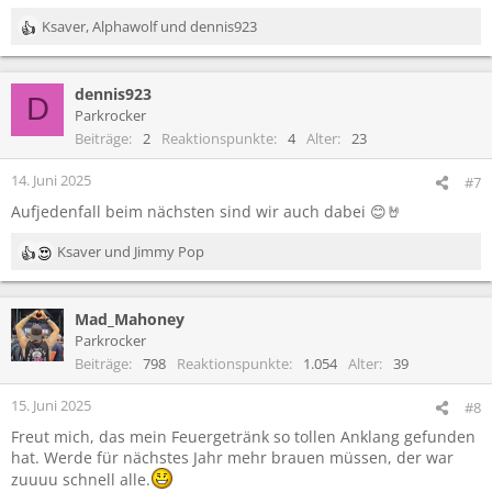
Ksaver
,
Alphawolf
und
dennis923
R
e
a
dennis923
k
D
t
Parkrocker
i
Beiträge
2
Reaktionspunkte
4
Alter
23
o
n
14. Juni 2025
#7
e
Aufjedenfall beim nächsten sind wir auch dabei 😊🤘
n
:
Ksaver
und
Jimmy Pop
R
e
a
Mad_Mahoney
k
t
Parkrocker
i
Beiträge
798
Reaktionspunkte
1.054
Alter
39
o
n
15. Juni 2025
#8
e
Freut mich, das mein Feuergetränk so tollen Anklang gefunden
n
hat. Werde für nächstes Jahr mehr brauen müssen, der war
:
zuuuu schnell alle.