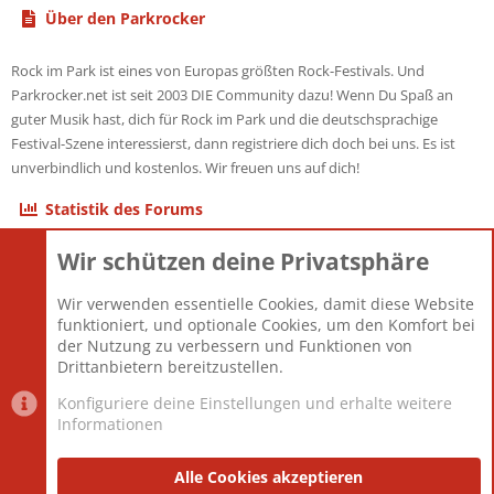
Über den Parkrocker
Rock im Park ist eines von Europas größten Rock-Festivals. Und
Parkrocker.net ist seit 2003 DIE Community dazu! Wenn Du Spaß an
guter Musik hast, dich für Rock im Park und die deutschsprachige
Festival-Szene interessierst, dann registriere dich doch bei uns. Es ist
unverbindlich und kostenlos. Wir freuen uns auf dich!
Statistik des Forums
Wir schützen deine Privatsphäre
Themen
22.121
Beiträge
825.692
Wir verwenden essentielle Cookies, damit diese Website
Mitglieder
12.427
funktioniert, und optionale Cookies, um den Komfort bei
Neuestes Mitglied
Berlin
der Nutzung zu verbessern und Funktionen von
Drittanbietern bereitzustellen.
Konfiguriere deine Einstellungen und erhalte weitere
Informationen
Datenschutz-Einstellungen
PR Light
Deutsch [Du]
Nutzungsbedingungen
Alle Cookies akzeptieren
Datenschutzerklärung
Impressum