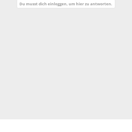
Du musst dich einloggen, um hier zu antworten.
k
t
i
o
n
e
n
: