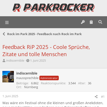
Rock im Park 2025 - Feedback nach Rock im Park
Feedback RiP 2025 - Coole Sprüche,
Zitate und tolle Menschen
E
E
indiscernible
1. Juni 2025
r
r
s
s
t
indiscernible
t
e
e
inaussprechible
Administrator
l
l
Beiträge
6.862
Reaktionspunkte
3.544
Alter
36
l
l
Ort
Nürnberg
e
t
r
a
1. Juni 2025
#1
m
Was wäre ein Festival ohne die kleinen und großen Anekdoten,