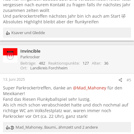
vergessen nach eurem Kontakt zu fragen falls ihr nächstes Jahr
zusammen zelten wollt
Und parkrockertreffen nächstes Jahr bin ich auch am Start 🤣
Absolutes Highlight bleibt aber der flunkyreifen
Ksaver
und
Gledde
R
e
a
Invincible
k
t
Parkrocker
i
Beiträge
482
Reaktionspunkte
127
Alter
36
o
Ort
Landkreis Forchheim
n
e
13. Juni 2025
#5
n
Super Parkrockertreffen, danke an
@Mad_Mahoney
für den
:
Mexikaner!
Fand das Riesen Flunkyballspiel sehr lustig.
Als ich mich schon verabschiedet hatte und doch nochmal auf
richtige WC am Volksfestplatz war, waren immer noch
Parkrocker vor Ort (ca. 22 Uhr), ganz stark!
Mad_Mahoney
,
Baumi.
,
ähmzett
und 2 andere
R