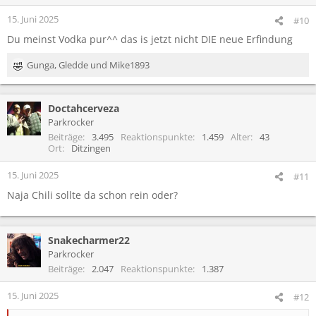
15. Juni 2025
#10
Du meinst Vodka pur^^ das is jetzt nicht DIE neue Erfindung
Gunga
,
Gledde
und
Mike1893
R
e
a
Doctahcerveza
k
t
Parkrocker
i
Beiträge
3.495
Reaktionspunkte
1.459
Alter
43
o
Ort
Ditzingen
n
e
15. Juni 2025
#11
n
Naja Chili sollte da schon rein oder?
:
Snakecharmer22
Parkrocker
Beiträge
2.047
Reaktionspunkte
1.387
15. Juni 2025
#12