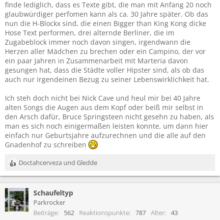
finde lediglich, dass es Texte gibt, die man mit Anfang 20 noch
glaubwürdiger perfomen kann als ca. 30 Jahre später. Ob das
nun die H-Blockx sind, die einen Bigger than King Kong dicke
Hose Text performen, drei alternde Berliner, die im
Zugabeblock immer noch davon singen, irgendwann die
Herzen aller Mädchen zu brechen oder ein Campino, der vor
ein paar Jahren in Zusammenarbeit mit Marteria davon
gesungen hat, dass die Städte voller Hipster sind, als ob das
auch nur irgendeinen Bezug zu seiner Lebenswirklichkeit hat.
Ich steh doch nicht bei Nick Cave und heul mir bei 40 Jahre
alten Songs die Augen aus dem Kopf oder beiß mir selbst in
den Arsch dafür, Bruce Springsteen nicht gesehn zu haben, als
man es sich noch einigermaßen leisten konnte, um dann hier
einfach nur Geburtsjahre aufzurechnen und die alle auf den
Gnadenhof zu schreiben
Doctahcerveza
und
Gledde
R
e
a
Schaufeltyp
k
t
Parkrocker
i
Beiträge
562
Reaktionspunkte
787
Alter
43
o