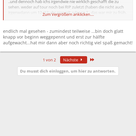
..und dennoch hab ichs irgendwie nie wirklich geschafft die zu
sehen. weder auf tour noch bei RIP zuletzt (haben die nicht auch
irgenwdann um 12 /13 uhr gespielt oder so ? - das war mir zu früh.
Zum Vergrößern anklicken....
neuer anlauf - hätte bock
endlich mal gesehen - zumindest teilweise ...bin doch glatt
knapp vor beginn weggepennt und erst zur hälfte
aufgewacht...hat mir dann aber noch richtig viel spaß gemacht!
Letzte
1 von 2
Nächste
Du musst dich einloggen, um hier zu antworten.