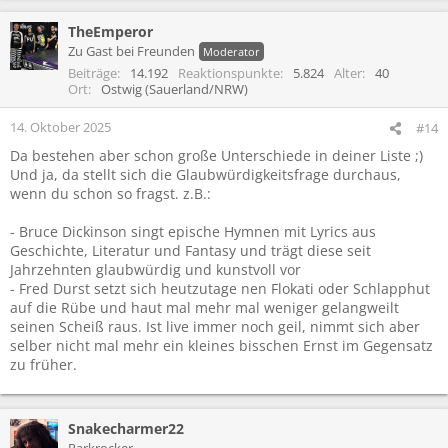
TheEmperor
Zu Gast bei Freunden
Moderator
Beiträge
14.192
Reaktionspunkte
5.824
Alter
40
Ort
Ostwig (Sauerland/NRW)
14. Oktober 2025
#14
Da bestehen aber schon große Unterschiede in deiner Liste ;)
Und ja, da stellt sich die Glaubwürdigkeitsfrage durchaus,
wenn du schon so fragst. z.B.:
- Bruce Dickinson singt epische Hymnen mit Lyrics aus
Geschichte, Literatur und Fantasy und trägt diese seit
Jahrzehnten glaubwürdig und kunstvoll vor
- Fred Durst setzt sich heutzutage nen Flokati oder Schlapphut
auf die Rübe und haut mal mehr mal weniger gelangweilt
seinen Scheiß raus. Ist live immer noch geil, nimmt sich aber
selber nicht mal mehr ein kleines bisschen Ernst im Gegensatz
zu früher.
Snakecharmer22
Parkrocker