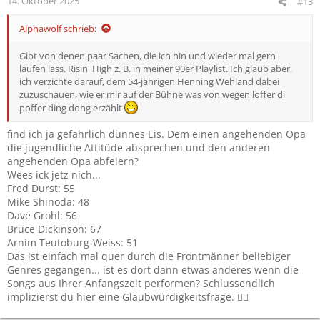
14. Oktober 2025
#13
Alphawolf schrieb:
Gibt von denen paar Sachen, die ich hin und wieder mal gern
laufen lass. Risin' High z. B. in meiner 90er Playlist. Ich glaub aber,
ich verzichte darauf, dem 54-jährigen Henning Wehland dabei
zuzuschauen, wie er mir auf der Bühne was von wegen loffer di
poffer ding dong erzählt
find ich ja gefährlich dünnes Eis. Dem einen angehenden Opa
die jugendliche Attitüde absprechen und den anderen
angehenden Opa abfeiern?
Wees ick jetz nich...
Fred Durst: 55
Mike Shinoda: 48
Dave Grohl: 56
Bruce Dickinson: 67
Arnim Teutoburg-Weiss: 51
Das ist einfach mal quer durch die Frontmänner beliebiger
Genres gegangen... ist es dort dann etwas anderes wenn die
Songs aus Ihrer Anfangszeit performen? Schlussendlich
implizierst du hier eine Glaubwürdigkeitsfrage. 🤷‍♂️