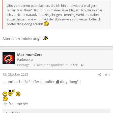
Gibt von denen paar Sachen, die ich hin und wieder mal gern
laufen lass. Risin' High z. B. in meiner 90er Playlist. Ich glaub aber,
ich verzichte darauf, dem 54-jährigen Henning Wehland dabei
zuzuschauen, wie er mir auf der Bühne was von wegen loffer di
poffer ding dong erzählt
Altersdiskriminierung!!
MaximumZero
Parkrocker
Beiträge
3
Reaktionspunkte
1
Alter
45
13. Oktober 2025
#11
... und es heißt "loffer di poffer
di
ding dong" !
Ich freu mich!!!
Silence