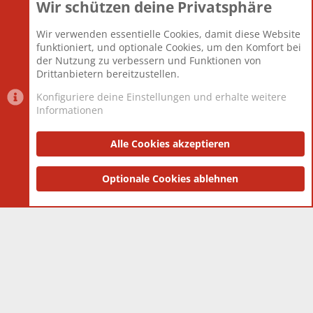
Wir schützen deine Privatsphäre
Themen
22.121
Beiträge
825.694
Wir verwenden essentielle Cookies, damit diese Website
Mitglieder
12.427
funktioniert, und optionale Cookies, um den Komfort bei
Neuestes Mitglied
Berlin
der Nutzung zu verbessern und Funktionen von
Drittanbietern bereitzustellen.
Konfiguriere deine Einstellungen und erhalte weitere
Informationen
Datenschutz-Einstellungen
PR Light
Deutsch [Du]
Nutzungsbedingungen
Alle Cookies akzeptieren
Datenschutzerklärung
Impressum
®
Community platform by XenForo
Optionale Cookies ablehnen
© 2010-2025 XenForo Ltd.
|
Style
and add-ons by ThemeHouse