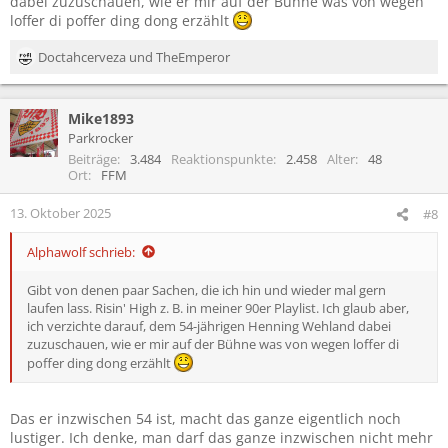
dabei zuzuschauen, wie er mir auf der Bühne was von wegen
loffer di poffer ding dong erzählt
Doctahcerveza
und
TheEmperor
R
e
a
Mike1893
k
t
Parkrocker
i
Beiträge
3.484
Reaktionspunkte
2.458
Alter
48
o
Ort
FFM
n
e
13. Oktober 2025
#8
n
:
Alphawolf schrieb:
Gibt von denen paar Sachen, die ich hin und wieder mal gern
laufen lass. Risin' High z. B. in meiner 90er Playlist. Ich glaub aber,
ich verzichte darauf, dem 54-jährigen Henning Wehland dabei
zuzuschauen, wie er mir auf der Bühne was von wegen loffer di
poffer ding dong erzählt
Das er inzwischen 54 ist, macht das ganze eigentlich noch
lustiger. Ich denke, man darf das ganze inzwischen nicht mehr