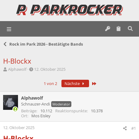
Rock im Park 2026 - Bestätigte Bands
H-Blockx
E
E
Alphawolf
12. Oktober 2025
r
r
s
s
Letzte
1 von 2
Nächste
t
t
e
e
l
l
Alphawolf
l
l
Schnauzer-Andi
Moderator
e
t
Beiträge
10.112
Reaktionspunkte
10.378
r
a
Ort
Mos Eisley
m
12. Oktober 2025
#1
H-Blockx