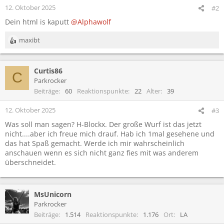
12. Oktober 2025
#2
Dein html is kaputt
@Alphawolf
maxibt
R
e
a
Curtis86
k
C
t
Parkrocker
i
Beiträge
60
Reaktionspunkte
22
Alter
39
o
n
12. Oktober 2025
#3
e
Was soll man sagen? H-Blockx. Der große Wurf ist das jetzt
n
nicht....aber ich freue mich drauf. Hab ich 1mal gesehene und
:
das hat Spaß gemacht. Werde ich mir wahrscheinlich
anschauen wenn es sich nicht ganz fies mit was anderem
überschneidet.
MsUnicorn
Parkrocker
Beiträge
1.514
Reaktionspunkte
1.176
Ort
LA