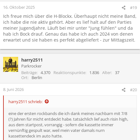
n
16. Oktober 2025
#19
e
Ich freue mich über die H-Blockx. Überhaupt nicht meine Band,
n
ich habe die nie aktiv gehört. Aber es lief halt auf den Parties
:
meiner Jugendjahre. Läuft bei mir unter "jung fühlen" und da
hab ich Bock drauf. Genau das habe ich auch 2024 von denen
erwartet und sie haben es perfekt abgeliefert - zur Mittagszeit.
harry2511
Parkrocker
Beiträge
4.370
Reaktionspunkte
1.836
Alter
37
Ort
Berlin
8. Juni 2026
#20
harry2511 schrieb:
eine der ersten rockbands die ich dank meines nachbarn mit 7/8
(?) Jahren für micht entdeckt habe. tatsächlich lief auch risin high,
aus dem startpost, vorrangig - sofern die kassette immer
vernünftig gespult war, weil mein vater damals nurn
kassettendeck im auto hatte.