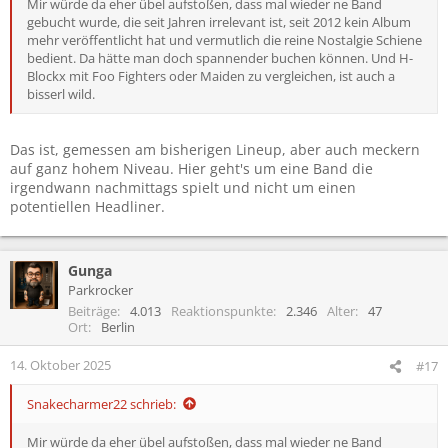
Mir würde da eher übel aufstoßen, dass mal wieder ne Band
gebucht wurde, die seit Jahren irrelevant ist, seit 2012 kein Album
mehr veröffentlicht hat und vermutlich die reine Nostalgie Schiene
bedient. Da hätte man doch spannender buchen können. Und H-
Blockx mit Foo Fighters oder Maiden zu vergleichen, ist auch a
bisserl wild.
Das ist, gemessen am bisherigen Lineup, aber auch meckern
auf ganz hohem Niveau. Hier geht's um eine Band die
irgendwann nachmittags spielt und nicht um einen
potentiellen Headliner.
Gunga
Parkrocker
Beiträge
4.013
Reaktionspunkte
2.346
Alter
47
Ort
Berlin
14. Oktober 2025
#17
Snakecharmer22 schrieb:
Mir würde da eher übel aufstoßen, dass mal wieder ne Band