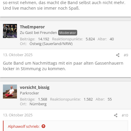
so ernst nehmen, das macht die Band selbst auch nicht mehr.
Und live machen sie immer noch Spaß.
TheEmperor
Zu Gast bei Freunden
Moderator
Beiträge
14.192
Reaktionspunkte
5.824
Alter
40
Ort
Ostwig (Sauerland/NRW)
13. Oktober 2025
#9
Gute Band um Nachmittags mit ein paar alten Gassenhauern
locker in Stimmung zu kommen.
vorsicht_bissig
Parkrocker
Beiträge
1.568
Reaktionspunkte
1.582
Alter
55
Ort
Nürnberg
13. Oktober 2025
#10
Alphawolf schrieb: