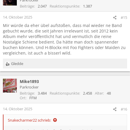
Beiträge
2.047
Reaktionspunkte
1.387
14. Oktober 2025
#15
Mir würde da eher übel aufstoßen, dass mal wieder ne Band
gebucht wurde, die seit Jahren irrelevant ist, seit 2012 kein
Album mehr veröffentlicht hat und vermutlich die reine
Nostalgie Schiene bedient. Da hätte man doch spannender
buchen können. Und H-Blockx mit Foo Fighters oder Maiden zu
vergleichen, ist auch a bisserl wild.
Gledde
R
e
a
Mike1893
k
t
Parkrocker
i
Beiträge
3.484
Reaktionspunkte
2.458
Alter
48
o
Ort
FFM
n
e
14. Oktober 2025
#16
n
:
Snakecharmer22 schrieb: