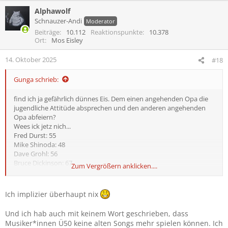
Alphawolf
Schnauzer-Andi
Moderator
Beiträge
10.112
Reaktionspunkte
10.378
Ort
Mos Eisley
14. Oktober 2025
#18
Gunga schrieb:
find ich ja gefährlich dünnes Eis. Dem einen angehenden Opa die
jugendliche Attitüde absprechen und den anderen angehenden
Opa abfeiern?
Wees ick jetz nich...
Fred Durst: 55
Mike Shinoda: 48
Dave Grohl: 56
Bruce Dickinson: 67
Zum Vergrößern anklicken....
Arnim Teutoburg-Weiss: 51
Das ist einfach mal quer durch die Frontmänner beliebiger Genres
gegangen... ist es dort dann etwas anderes wenn die Songs aus
Ich implizier überhaupt nix
Ihrer Anfangszeit performen? Schlussendlich implizierst du hier
eine Glaubwürdigkeitsfrage. 🤷‍♂️
Und ich hab auch mit keinem Wort geschrieben, dass
Musiker*innen Ü50 keine alten Songs mehr spielen können. Ich