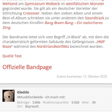
Wehland
am
Gymnasium Wolbeck
im
westfälischen
Münster
gegründet wurde. Sie gilt als ein deutscher Vorreiter der
Stilrichtung
Crossover
. Neben den sieben Alben und einem
Best-of-Album schrieben sie unter anderem den
Soundtrack
zu
dem deutschen Kinofilm
Bang Boom Bang – Ein todsicheres
Ding
.
Der Bandname leitet sich vom Begriff „H-Block“ ab, mit dem die
charakteristisch geformten Gebäude des Gefängnisses „
HMP
Maze
“ während des
Nordirlandkonflikts
bezeichnet wurden.
Quelle Text
Offizielle Bandpage
Zuletzt bearbeitet:
13. Oktober 2025
Gledde
#MusikfürGledde - ich mach mit!
Beiträge
5.866
Reaktionspunkte
5.926
Alter
34
Ort
Bayreuth