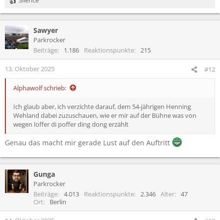
R
e
a
Sawyer
k
t
Parkrocker
i
Beiträge
1.186
Reaktionspunkte
215
o
n
13. Oktober 2025
#12
e
n
Alphawolf schrieb:
:
Ich glaub aber, ich verzichte darauf, dem 54-jährigen Henning
Wehland dabei zuzuschauen, wie er mir auf der Bühne was von
wegen loffer di poffer ding dong erzählt
Genau das macht mir gerade Lust auf den Auftritt
Gunga
Parkrocker
Beiträge
4.013
Reaktionspunkte
2.346
Alter
47
Ort
Berlin