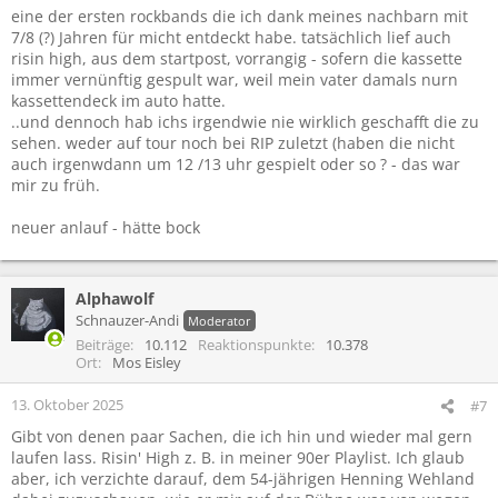
eine der ersten rockbands die ich dank meines nachbarn mit
7/8 (?) Jahren für micht entdeckt habe. tatsächlich lief auch
risin high, aus dem startpost, vorrangig - sofern die kassette
immer vernünftig gespult war, weil mein vater damals nurn
kassettendeck im auto hatte.
..und dennoch hab ichs irgendwie nie wirklich geschafft die zu
sehen. weder auf tour noch bei RIP zuletzt (haben die nicht
auch irgenwdann um 12 /13 uhr gespielt oder so ? - das war
mir zu früh.
neuer anlauf - hätte bock
Alphawolf
Schnauzer-Andi
Moderator
Beiträge
10.112
Reaktionspunkte
10.378
Ort
Mos Eisley
13. Oktober 2025
#7
Gibt von denen paar Sachen, die ich hin und wieder mal gern
laufen lass. Risin' High z. B. in meiner 90er Playlist. Ich glaub
aber, ich verzichte darauf, dem 54-jährigen Henning Wehland