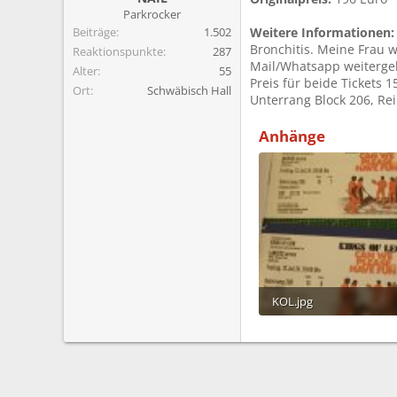
m
Parkrocker
Beiträge
1.502
Weitere Informationen:
Bronchitis. Meine Frau w
Reaktionspunkte
287
Mail/Whatsapp weitergeb
Alter
55
Preis für beide Tickets 
Ort
Schwäbisch Hall
Unterrang Block 206, Rei
Anhänge
KOL.jpg
266 KB · Aufrufe: 344