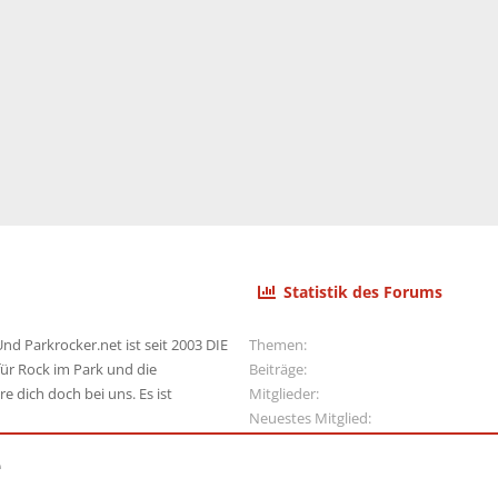
Statistik des Forums
nd Parkrocker.net ist seit 2003 DIE
Themen
ür Rock im Park und die
Beiträge
e dich doch bei uns. Es ist
Mitglieder
Neuestes Mitglied
e