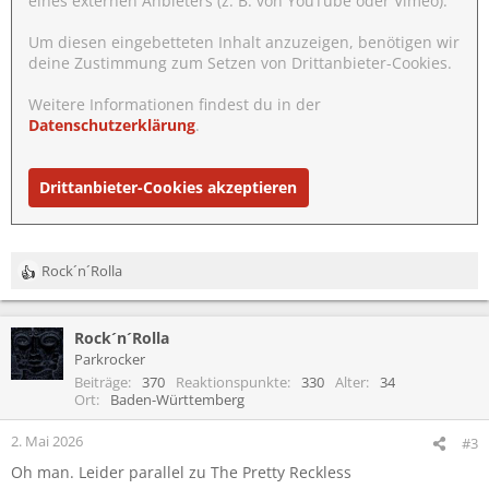
eines externen Anbieters (z. B. von YouTube oder Vimeo).
Um diesen eingebetteten Inhalt anzuzeigen, benötigen wir
deine Zustimmung zum Setzen von Drittanbieter-Cookies.
Weitere Informationen findest du in der
Datenschutzerklärung
.
Drittanbieter-Cookies akzeptieren
Rock´n´Rolla
R
e
a
Rock´n´Rolla
k
t
Parkrocker
i
Beiträge
370
Reaktionspunkte
330
Alter
34
o
Ort
Baden-Württemberg
n
e
2. Mai 2026
#3
n
Oh man. Leider parallel zu The Pretty Reckless
: