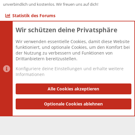
unverbindlich und kostenlos. Wir freuen uns auf dich!
Statistik des Forums
Wir schützen deine Privatsphäre
Themen
22.120
Beiträge
825.661
Wir verwenden essentielle Cookies, damit diese Website
Mitglieder
12.425
funktioniert, und optionale Cookies, um den Komfort bei
Neuestes Mitglied
Toddster85
der Nutzung zu verbessern und Funktionen von
Drittanbietern bereitzustellen.
Konfiguriere deine Einstellungen und erhalte weitere
Informationen
Datenschutz-Einstellungen
PR Light
Deutsch [Du]
Nutzungsbedingungen
Alle Cookies akzeptieren
Datenschutzerklärung
Impressum
®
Community platform by XenForo
Optionale Cookies ablehnen
© 2010-2025 XenForo Ltd.
|
Style
and add-ons by ThemeHouse