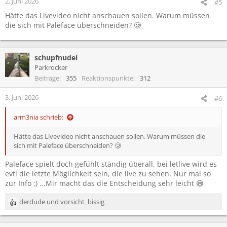
2. Juni 2026
#5
n
Hätte das Livevideo nicht anschauen sollen. Warum müssen
:
die sich mit Paleface überschneiden? 🥲
schupfnudel
Parkrocker
Beiträge
355
Reaktionspunkte
312
3. Juni 2026
#6
arm3nia schrieb:
Hätte das Livevideo nicht anschauen sollen. Warum müssen die
sich mit Paleface überschneiden? 🥲
Paleface spielt doch gefühlt ständig überall, bei letlive wird es
evtl die letzte Möglichkeit sein, die live zu sehen. Nur mal so
zur Info ;) ...Mir macht das die Entscheidung sehr leicht 😅
derdude
und
vorsicht_bissig
R
e
a