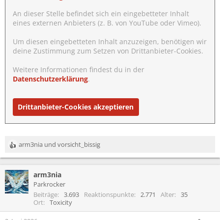
An dieser Stelle befindet sich ein eingebetteter Inhalt
eines externen Anbieters (z. B. von YouTube oder Vimeo).
Um diesen eingebetteten Inhalt anzuzeigen, benötigen wir
deine Zustimmung zum Setzen von Drittanbieter-Cookies.
Weitere Informationen findest du in der
Datenschutzerklärung
.
Drittanbieter-Cookies akzeptieren
arm3nia
und
vorsicht_bissig
R
e
a
arm3nia
k
t
Parkrocker
i
Beiträge
3.693
Reaktionspunkte
2.771
Alter
35
o
Ort
Toxicity
n
e