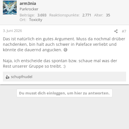
arm3nia
k
t
Parkrocker
i
Beiträge
3.693
Reaktionspunkte
2.771
Alter
35
o
Ort
Toxicity
n
e
3. Juni 2026
#7
n
Das ist natürlich ein gutes Argument. Muss da nochmal drüber
:
nachdenken, bin halt auch schwer in Paleface verliebt und
könnte die dauernd angucken. 😅
Naja, ich entscheide das spontan bzw. schaue mal was der
Rest unserer Gruppe so treibt. :)
schupfnudel
R
e
a
Du musst dich einloggen, um hier zu antworten.
k
t
i
o
n
e
n