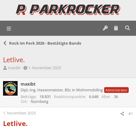
Rock im Park 2026 - Bestätigte Bands
Letlive.
E
E
maxibt
1. November 2025
r
r
s
s
t
maxibt
t
e
e
Dipl.-Ing. Hexenmeister, BSc in Wohnmobiling
Administrator
l
l
Beiträge
18.831
Reaktionspunkte
6.648
Alter
36
l
l
Ort
Nürnberg
e
t
r
a
1. November 2025
#1
m
Letlive.