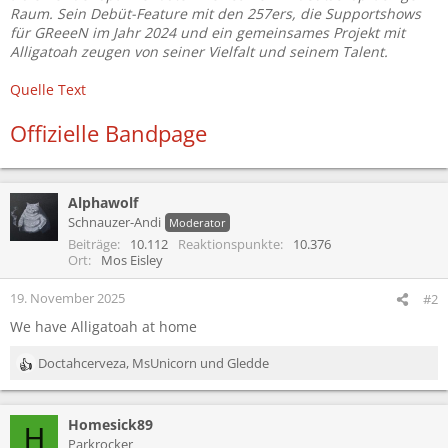
Raum. Sein Debüt-Feature mit den 257ers, die Supportshows
für GReeeN im Jahr 2024 und ein gemeinsames Projekt mit
Alligatoah zeugen von seiner Vielfalt und seinem Talent.
Quelle Text
Offizielle Bandpage
Alphawolf
Schnauzer-Andi
Moderator
Beiträge
10.112
Reaktionspunkte
10.376
Ort
Mos Eisley
19. November 2025
#2
We have Alligatoah at home
Doctahcerveza
,
MsUnicorn
und
Gledde
R
e
a
Homesick89
k
H
t
Parkrocker