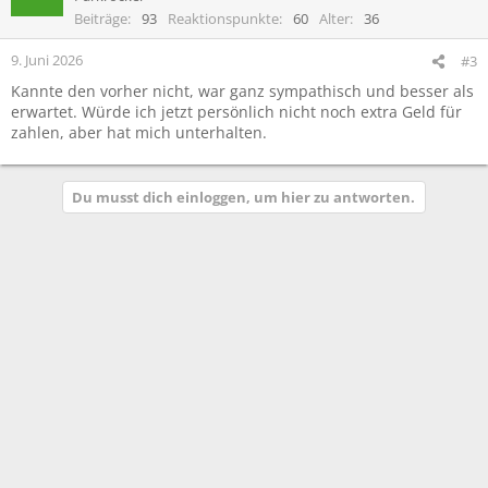
i
Beiträge
93
Reaktionspunkte
60
Alter
36
o
n
9. Juni 2026
#3
e
Kannte den vorher nicht, war ganz sympathisch und besser als
n
erwartet. Würde ich jetzt persönlich nicht noch extra Geld für
:
zahlen, aber hat mich unterhalten.
Du musst dich einloggen, um hier zu antworten.