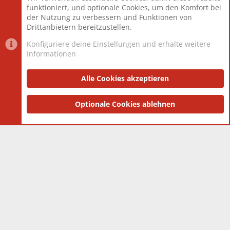
Mitglieder
12.425
funktioniert, und optionale Cookies, um den Komfort bei
Neuestes Mitglied
Toddster85
der Nutzung zu verbessern und Funktionen von
Drittanbietern bereitzustellen.
Konfiguriere deine Einstellungen und erhalte weitere
Informationen
Datenschutz-Einstellungen
PR Light
Deutsch [Du]
Nutzungsbedingungen
Alle Cookies akzeptieren
Datenschutzerklärung
Impressum
®
Community platform by XenForo
Optionale Cookies ablehnen
© 2010-2025 XenForo Ltd.
|
Style
and add-ons by ThemeHouse