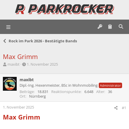
Rock im Park 2026 - Bestätigte Bands
Max Grimm
E
E
maxibt
1. November 2025
r
r
s
s
t
maxibt
t
e
e
Dipl.-Ing. Hexenmeister, BSc in Wohnmobiling
Administrator
l
l
Beiträge
18.831
Reaktionspunkte
6.648
Alter
36
l
l
Ort
Nürnberg
e
t
r
a
1. November 2025
#1
m
Max Grimm