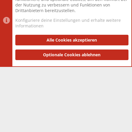
Neuestes Mitglied
Toddster85
der Nutzung zu verbessern und Funktionen von
Drittanbietern bereitzustellen.
Konfiguriere deine Einstellungen und erhalte weitere
Informationen
Datenschutz-Einstellungen
PR Light
Deutsch [Du]
Nutzungsbedingungen
Alle Cookies akzeptieren
Datenschutzerklärung
Impressum
®
Community platform by XenForo
Optionale Cookies ablehnen
© 2010-2025 XenForo Ltd.
|
Style
and add-ons by ThemeHouse