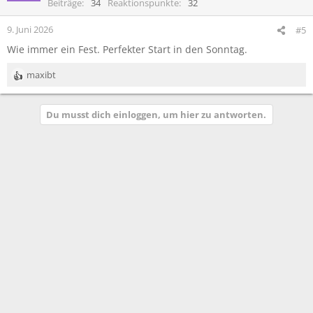
Beiträge
34
Reaktionspunkte
32
9. Juni 2026
#5
Wie immer ein Fest. Perfekter Start in den Sonntag.
maxibt
R
e
a
Du musst dich einloggen, um hier zu antworten.
k
t
i
o
n
e
n
: