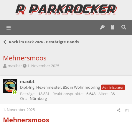
Rock im Park 2026 - Bestätigte Bands
Mehnersmoos
E
E
maxibt
1. November 2025
r
r
s
s
t
maxibt
t
e
e
Dipl.-Ing. Hexenmeister, BSc in Wohnmobiling
Administrator
l
l
Beiträge
18.831
Reaktionspunkte
6.648
Alter
36
l
l
Ort
Nürnberg
e
t
r
a
1. November 2025
#1
m
Mehnersmoos