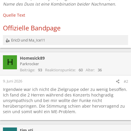
Name des Duos ist eine Kombination beider Nachnamen.
Quelle Text
Offizielle Bandpage
EricD
und
Ma_Ice11
R
e
a
Homesick89
k
H
t
Parkrocker
i
Beiträge
93
Reaktionspunkte
60
Alter
36
o
n
9. Juni 2026
#2
e
Irgendwie war ich nicht die Zielgruppe oder zu wenig besoffen.
n
Ich fand die 2 Herren während des Konzerts hochgradig
:
unsympathisch und bei mir wollte der Funke nicht
herüberspringen. Die Stimmung schien aber hervorragend zu
sein und somit wohl ein ME-Problem.
tim.sti