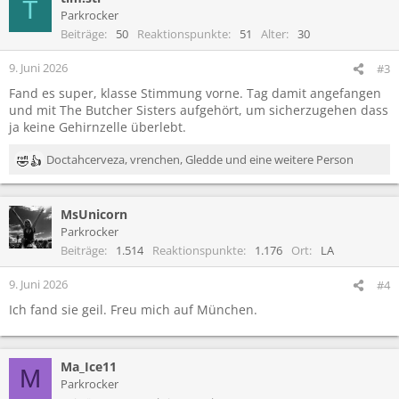
T
Parkrocker
Beiträge
50
Reaktionspunkte
51
Alter
30
9. Juni 2026
#3
Fand es super, klasse Stimmung vorne. Tag damit angefangen
und mit The Butcher Sisters aufgehört, um sicherzugehen dass
ja keine Gehirnzelle überlebt.
Doctahcerveza
,
vrenchen
,
Gledde
und eine weitere Person
R
e
a
MsUnicorn
k
t
Parkrocker
i
Beiträge
1.514
Reaktionspunkte
1.176
Ort
LA
o
n
9. Juni 2026
#4
e
Ich fand sie geil. Freu mich auf München.
n
:
Ma_Ice11
M
Parkrocker