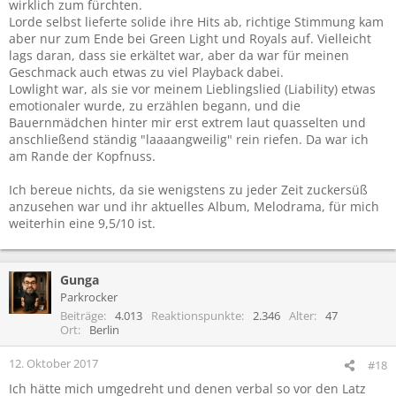
wirklich zum fürchten.
Lorde selbst lieferte solide ihre Hits ab, richtige Stimmung kam
aber nur zum Ende bei Green Light und Royals auf. Vielleicht
lags daran, dass sie erkältet war, aber da war für meinen
Geschmack auch etwas zu viel Playback dabei.
Lowlight war, als sie vor meinem Lieblingslied (Liability) etwas
emotionaler wurde, zu erzählen begann, und die
Bauernmädchen hinter mir erst extrem laut quasselten und
anschließend ständig "laaaangweilig" rein riefen. Da war ich
am Rande der Kopfnuss.
Ich bereue nichts, da sie wenigstens zu jeder Zeit zuckersüß
anzusehen war und ihr aktuelles Album, Melodrama, für mich
weiterhin eine 9,5/10 ist.
Gunga
Parkrocker
Beiträge
4.013
Reaktionspunkte
2.346
Alter
47
Ort
Berlin
12. Oktober 2017
#18
Ich hätte mich umgedreht und denen verbal so vor den Latz