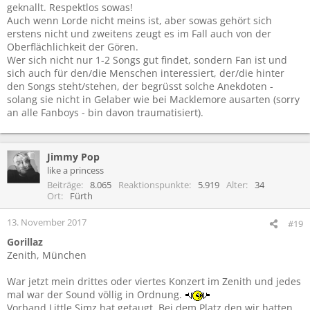
geknallt. Respektlos sowas!
Auch wenn Lorde nicht meins ist, aber sowas gehört sich
erstens nicht und zweitens zeugt es im Fall auch von der
Oberflächlichkeit der Gören.
Wer sich nicht nur 1-2 Songs gut findet, sondern Fan ist und
sich auch für den/die Menschen interessiert, der/die hinter
den Songs steht/stehen, der begrüsst solche Anekdoten -
solang sie nicht in Gelaber wie bei Macklemore ausarten (sorry
an alle Fanboys - bin davon traumatisiert).
Jimmy Pop
like a princess
Beiträge
8.065
Reaktionspunkte
5.919
Alter
34
Ort
Fürth
13. November 2017
#19
Gorillaz
Zenith, München
War jetzt mein drittes oder viertes Konzert im Zenith und jedes
mal war der Sound völlig in Ordnung.
Vorband Little Simz hat getaugt. Bei dem Platz den wir hatten