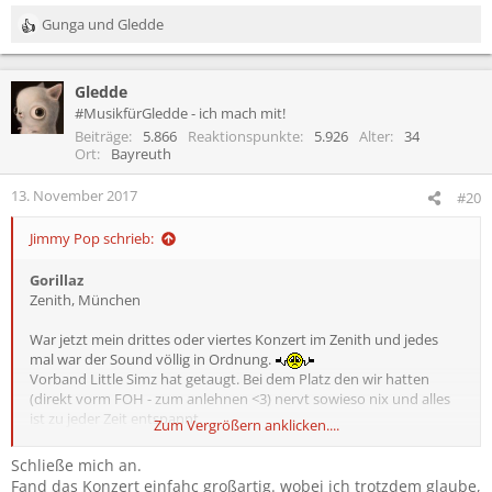
Gunga
und
Gledde
R
e
a
Gledde
k
t
#MusikfürGledde - ich mach mit!
i
Beiträge
5.866
Reaktionspunkte
5.926
Alter
34
o
Ort
Bayreuth
n
e
13. November 2017
#20
n
:
Jimmy Pop schrieb:
Gorillaz
Zenith, München
War jetzt mein drittes oder viertes Konzert im Zenith und jedes
mal war der Sound völlig in Ordnung.
Vorband Little Simz hat getaugt. Bei dem Platz den wir hatten
(direkt vorm FOH - zum anlehnen <3) nervt sowieso nix und alles
ist zu jeder Zeit entspannt.
Zum Vergrößern anklicken....
Mit den Gorillaz selbst hat sich ein eher größerer Jugendtraum von
mir erfüllt. Hätte nicht gedacht, dass ich die tatsächlich nochmal
Schließe mich an.
live erlebe. Damon Albarn vor mir zu sehen hat schon eine kleine
Fand das Konzert einfahc großartig. wobei ich trotzdem glaube,