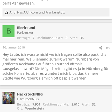
perfekter gewesen.
Andi Has A Unicorn
und
Frankenstolz
R
e
a
Bierfreund
k
B
t
Parkrocker
i
Beiträge
7
Reaktionspunkte
0
Alter
36
o
n
16. Januar 2016
#8
e
Hey Leute, ich wusste nicht wo ich fragen sollte also pack ichs
n
mal hier rein. Weiß jemand zufällig warum Nürnberg von
:
größeren Rockbands auf ihren Tourend oftmals
„ausgelassenwird? Die Möglichkeiten gibt es ja in Nürnberg für
solche Konzerte, aber es wundert mich bloß das kleinere
Städte wie Würzburg ziemlich oft bespielt werden.
HackstockNBG
HartStockNBG
Beiträge
7.951
Reaktionspunkte
3.615
Alter
32
Ort
Wendelstein