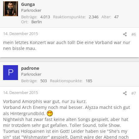
Gunga
Parkrocker
Beiträge
4.013
Reaktionspunkte
2.346
Alter
47
Ort
Berlin
14. Dezember 2015
#6
mein letztes Konzert war auch toll! Die eine Vorband war nur
nen bissle mau.
padrone
P
Parkrocker
Beiträge
503
Reaktionspunkte
185
14. Dezember 2015
#7
Vorband Amorphis war gut, nur zu kurz.
Vorband Arch Enemy noch mal besser. Alyzza macht sich gut
als Hintergrundbild.
Nightwish hat zwar fast keine alten Songs gespielt, aber hat
mir trotzdem sehr gut gefallen. Toller Sound, tolle Show.
Tuomas Holopainen ist ein Gott! Leider haben sie "She's my
sin" stat "Wishmaster" gespielt. Damit wäre der Abend noch