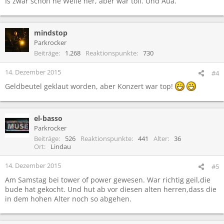
Is zwar schon ne Weile her, aber war toll. Und Aua.
:
mindstop
Parkrocker
Beiträge
1.268
Reaktionspunkte
730
14. Dezember 2015
#4
Geldbeutel geklaut worden, aber Konzert war top!
el-basso
Parkrocker
Beiträge
526
Reaktionspunkte
441
Alter
36
Ort
Lindau
14. Dezember 2015
#5
Am Samstag bei tower of power gewesen. War richtig geil,die
bude hat gekocht. Und hut ab vor diesen alten herren,dass die
in dem hohen Alter noch so abgehen.