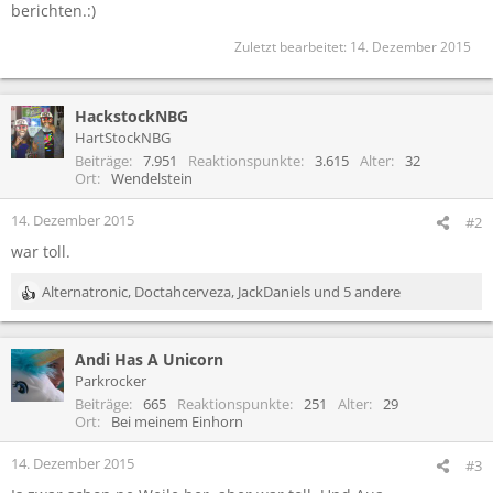
berichten.:)
Zuletzt bearbeitet:
14. Dezember 2015
HackstockNBG
HartStockNBG
Beiträge
7.951
Reaktionspunkte
3.615
Alter
32
Ort
Wendelstein
14. Dezember 2015
#2
war toll.
Alternatronic
,
Doctahcerveza
,
JackDaniels
und 5 andere
R
e
a
Andi Has A Unicorn
k
t
Parkrocker
i
Beiträge
665
Reaktionspunkte
251
Alter
29
o
Ort
Bei meinem Einhorn
n
e
14. Dezember 2015
#3
n