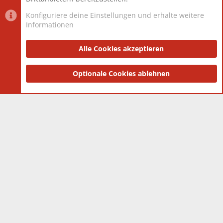
Konfiguriere deine Einstellungen und erhalte weitere
Informationen
Datenschutz-Einstellungen
PR Light
Deutsch [Du]
Nutzungsbedingungen
Alle Cookies akzeptieren
Datenschutzerklärung
Impressum
®
Community platform by XenForo
Optionale Cookies ablehnen
© 2010-2025 XenForo Ltd.
|
Style
and add-ons by ThemeHouse