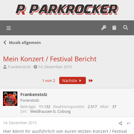
Musik allgemein
Mein Konzert / Festival Bericht
E
E
Frankenstolz
14. Dezember 2015
r
r
s
s
Letzte
1 von 2
Nächste
t
t
e
e
l
l
Frankenstolz
l
l
Forenstolz
e
t
Beiträge
11.132
Reaktionspunkte
2.517
Alter
37
r
a
Ort
Weidhausen b. Coburg
m
14. Dezember 2015
#1
Hier könnt ihr ausführlich von euren letzten Konzert / Festival