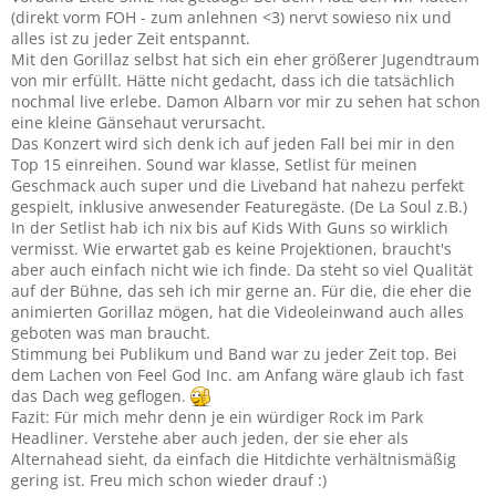
(direkt vorm FOH - zum anlehnen <3) nervt sowieso nix und
alles ist zu jeder Zeit entspannt.
Mit den Gorillaz selbst hat sich ein eher größerer Jugendtraum
von mir erfüllt. Hätte nicht gedacht, dass ich die tatsächlich
nochmal live erlebe. Damon Albarn vor mir zu sehen hat schon
eine kleine Gänsehaut verursacht.
Das Konzert wird sich denk ich auf jeden Fall bei mir in den
Top 15 einreihen. Sound war klasse, Setlist für meinen
Geschmack auch super und die Liveband hat nahezu perfekt
gespielt, inklusive anwesender Featuregäste. (De La Soul z.B.)
In der Setlist hab ich nix bis auf Kids With Guns so wirklich
vermisst. Wie erwartet gab es keine Projektionen, braucht's
aber auch einfach nicht wie ich finde. Da steht so viel Qualität
auf der Bühne, das seh ich mir gerne an. Für die, die eher die
animierten Gorillaz mögen, hat die Videoleinwand auch alles
geboten was man braucht.
Stimmung bei Publikum und Band war zu jeder Zeit top. Bei
dem Lachen von Feel God Inc. am Anfang wäre glaub ich fast
das Dach weg geflogen.
Fazit: Für mich mehr denn je ein würdiger Rock im Park
Headliner. Verstehe aber auch jeden, der sie eher als
Alternahead sieht, da einfach die Hitdichte verhältnismäßig
gering ist. Freu mich schon wieder drauf :)