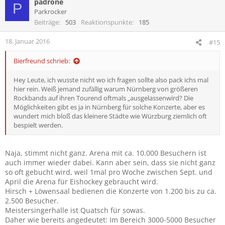
padrone
P
Parkrocker
Beiträge
503
Reaktionspunkte
185
18. Januar 2016
#15
Bierfreund schrieb:
Hey Leute, ich wusste nicht wo ich fragen sollte also pack ichs mal
hier rein. Weiß jemand zufällig warum Nürnberg von größeren
Rockbands auf ihren Tourend oftmals „ausgelassenwird? Die
Möglichkeiten gibt es ja in Nürnberg für solche Konzerte, aber es
wundert mich bloß das kleinere Städte wie Würzburg ziemlich oft
bespielt werden.
Naja, stimmt nicht ganz. Arena mit ca. 10.000 Besuchern ist
auch immer wieder dabei. Kann aber sein, dass sie nicht ganz
so oft gebucht wird, weil 1mal pro Woche zwischen Sept. und
April die Arena für Eishockey gebraucht wird.
Hirsch + Löwensaal bedienen die Konzerte von 1.200 bis zu ca.
2.500 Besucher.
Meistersingerhalle ist Quatsch für sowas.
Daher wie bereits angedeutet: Im Bereich 3000-5000 Besucher