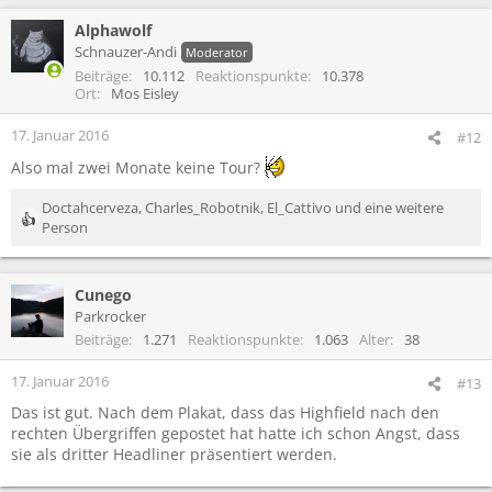
Alphawolf
Schnauzer-Andi
Moderator
Beiträge
10.112
Reaktionspunkte
10.378
Ort
Mos Eisley
17. Januar 2016
#12
Also mal zwei Monate keine Tour?
Doctahcerveza
,
Charles_Robotnik
,
El_Cattivo
und eine weitere
R
Person
e
a
k
Cunego
t
Parkrocker
i
Beiträge
1.271
Reaktionspunkte
1.063
Alter
38
o
n
17. Januar 2016
#13
e
n
Das ist gut. Nach dem Plakat, dass das Highfield nach den
:
rechten Übergriffen gepostet hat hatte ich schon Angst, dass
sie als dritter Headliner präsentiert werden.