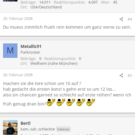
Beiträge
14.011
Reaktionspunkte
4.097
Alter
45
Ort
USA/Deutschland
26. Februar 2008
#4
Du muess zimmlich frueh rein kommen um ganz vorne zu sein.
Metallic91
M
Parkrocker
Beiträge
9
Reaktionspunkte
0
Ort
Weilheim (nähe München)
26. Februar 2008
#5
machen sie die tore schon um 10 auf ?
hab gedacht die ersten konzi´s gehn erst so um 12 los...
also sin chancen garned so schlecht auf erste reihen? wenn ich
früh genug dran bin?
Bertl
kam, sah, schleckte
Veteran