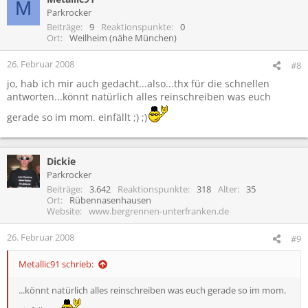
M
Parkrocker
Beiträge
9
Reaktionspunkte
0
Ort
Weilheim (nähe München)
26. Februar 2008
#8
jo, hab ich mir auch gedacht...also...thx für die schnellen
antworten...könnt natürlich alles reinschreiben was euch
gerade so im mom. einfällt ;) ;)
Dickie
Parkrocker
Beiträge
3.642
Reaktionspunkte
318
Alter
35
Ort
Rübennasenhausen
Website
www.bergrennen-unterfranken.de
26. Februar 2008
#9
Metallic91 schrieb:
...könnt natürlich alles reinschreiben was euch gerade so im mom.