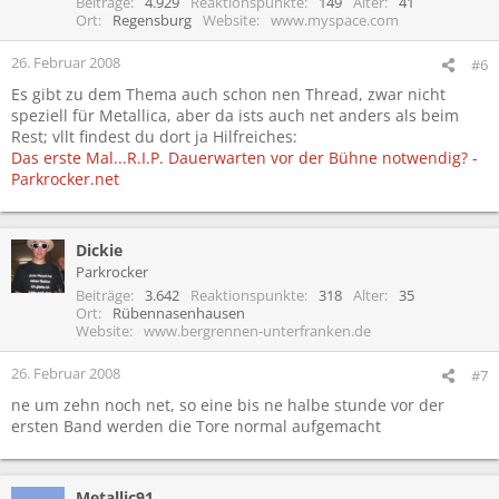
Beiträge
4.929
Reaktionspunkte
149
Alter
41
Ort
Regensburg
Website
www.myspace.com
26. Februar 2008
#6
Es gibt zu dem Thema auch schon nen Thread, zwar nicht
speziell für Metallica, aber da ists auch net anders als beim
Rest; vllt findest du dort ja Hilfreiches:
Das erste Mal...R.I.P. Dauerwarten vor der Bühne notwendig? -
Parkrocker.net
Dickie
Parkrocker
Beiträge
3.642
Reaktionspunkte
318
Alter
35
Ort
Rübennasenhausen
Website
www.bergrennen-unterfranken.de
26. Februar 2008
#7
ne um zehn noch net, so eine bis ne halbe stunde vor der
ersten Band werden die Tore normal aufgemacht
Metallic91