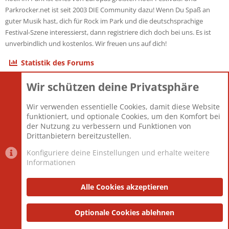
Parkrocker.net ist seit 2003 DIE Community dazu! Wenn Du Spaß an
guter Musik hast, dich für Rock im Park und die deutschsprachige
Festival-Szene interessierst, dann registriere dich doch bei uns. Es ist
unverbindlich und kostenlos. Wir freuen uns auf dich!
Statistik des Forums
Wir schützen deine Privatsphäre
Themen
22.121
Beiträge
825.688
Wir verwenden essentielle Cookies, damit diese Website
Mitglieder
12.427
funktioniert, und optionale Cookies, um den Komfort bei
Neuestes Mitglied
Berlin
der Nutzung zu verbessern und Funktionen von
Drittanbietern bereitzustellen.
Konfiguriere deine Einstellungen und erhalte weitere
Informationen
Datenschutz-Einstellungen
PR Light
Deutsch [Du]
Nutzungsbedingungen
Alle Cookies akzeptieren
Datenschutzerklärung
Impressum
®
Community platform by XenForo
Optionale Cookies ablehnen
© 2010-2025 XenForo Ltd.
|
Style
and add-ons by ThemeHouse