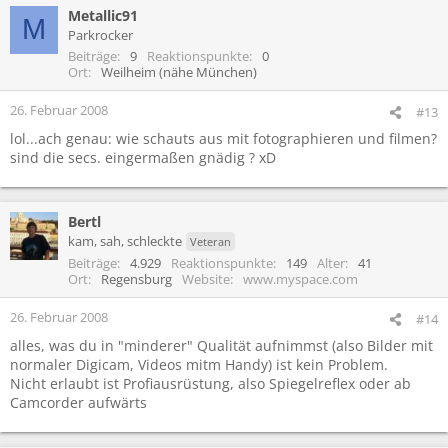
Metallic91
M
Parkrocker
Beiträge
9
Reaktionspunkte
0
Ort
Weilheim (nähe München)
26. Februar 2008
#13
lol...ach genau: wie schauts aus mit fotographieren und filmen?
sind die secs. eingermaßen gnädig ? xD
Bertl
kam, sah, schleckte
Veteran
Beiträge
4.929
Reaktionspunkte
149
Alter
41
Ort
Regensburg
Website
www.myspace.com
26. Februar 2008
#14
alles, was du in "minderer" Qualität aufnimmst (also Bilder mit
normaler Digicam, Videos mitm Handy) ist kein Problem.
Nicht erlaubt ist Profiausrüstung, also Spiegelreflex oder ab
Camcorder aufwärts