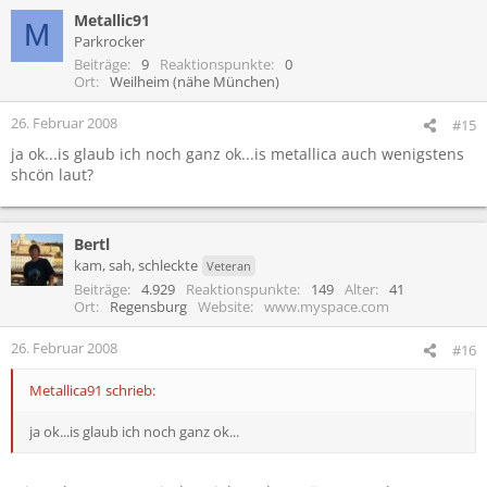
Metallic91
M
Parkrocker
Beiträge
9
Reaktionspunkte
0
Ort
Weilheim (nähe München)
26. Februar 2008
#15
ja ok...is glaub ich noch ganz ok...is metallica auch wenigstens
shcön laut?
Bertl
kam, sah, schleckte
Veteran
Beiträge
4.929
Reaktionspunkte
149
Alter
41
Ort
Regensburg
Website
www.myspace.com
26. Februar 2008
#16
Metallica91 schrieb:
ja ok...is glaub ich noch ganz ok...