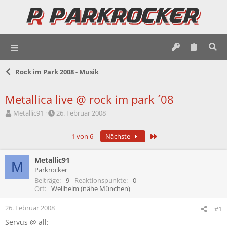
Rock im Park 2008 - Musik
Metallica live @ rock im park ´08
E
E
Metallic91
26. Februar 2008
r
r
s
s
Letzte
1 von 6
Nächste
t
t
e
e
l
l
Metallic91
M
l
l
Parkrocker
e
t
Beiträge
9
Reaktionspunkte
0
r
a
Ort
Weilheim (nähe München)
m
26. Februar 2008
#1
Servus @ all: