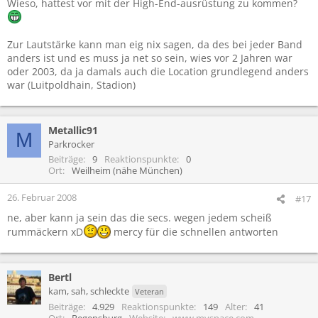
Wieso, hattest vor mit der High-End-ausrüstung zu kommen?
Zur Lautstärke kann man eig nix sagen, da des bei jeder Band
anders ist und es muss ja net so sein, wies vor 2 Jahren war
oder 2003, da ja damals auch die Location grundlegend anders
war (Luitpoldhain, Stadion)
Metallic91
M
Parkrocker
Beiträge
9
Reaktionspunkte
0
Ort
Weilheim (nähe München)
26. Februar 2008
#17
ne, aber kann ja sein das die secs. wegen jedem scheiß
rummäckern xD
mercy für die schnellen antworten
Bertl
kam, sah, schleckte
Veteran
Beiträge
4.929
Reaktionspunkte
149
Alter
41
Ort
Regensburg
Website
www.myspace.com