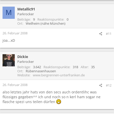
Metallic91
M
Parkrocker
Beiträge
9
Reaktionspunkte
0
Ort
Weilheim (nähe München)
26. Februar 2008
#11
joa...xD
Dickie
Parkrocker
Beiträge
3.642
Reaktionspunkte
318
Alter
35
Ort
Rübennasenhausen
Website
www.bergrennen-unterfranken.de
26. Februar 2008
#12
also letztes jahr hats von den secs auch ordentlihc was
flüssiges gegeben^^ ich und noch so n kerl ham sogar ne
flasche spezi uns teilen dürfen