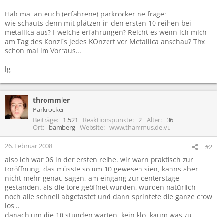
Hab mal an euch (erfahrene) parkrocker ne frage:
wie schauts denn mit plätzen in den ersten 10 reihen bei
metallica aus? I-welche erfahrungen? Reicht es wenn ich mich
am Tag des Konzi´s jedes KOnzert vor Metallica anschau? Thx
schon mal im Vorraus...
lg
thrommler
Parkrocker
Beiträge
1.521
Reaktionspunkte
2
Alter
36
Ort
bamberg
Website
www.thammus.de.vu
26. Februar 2008
#2
also ich war 06 in der ersten reihe. wir warn praktisch zur
toröffnung, das müsste so um 10 gewesen sien, kanns aber
nicht mehr genau sagen, am eingang zur centerstage
gestanden. als die tore geöffnet wurden, wurden natürlich
noch alle schnell abgetastet und dann sprintete die ganze crow
los...
danach um die 10 stunden warten. kein klo, kaum was zu