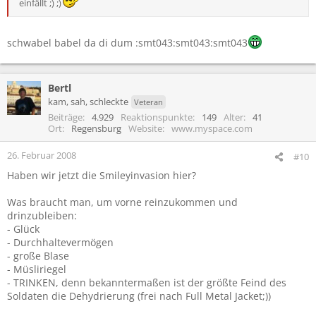
einfällt ;) ;)
schwabel babel da di dum :smt043:smt043:smt043
Bertl
kam, sah, schleckte
Veteran
Beiträge
4.929
Reaktionspunkte
149
Alter
41
Ort
Regensburg
Website
www.myspace.com
26. Februar 2008
#10
Haben wir jetzt die Smileyinvasion hier?
Was braucht man, um vorne reinzukommen und
drinzubleiben:
- Glück
- Durchhaltevermögen
- große Blase
- Müsliriegel
- TRINKEN, denn bekanntermaßen ist der größte Feind des
Soldaten die Dehydrierung (frei nach Full Metal Jacket;))