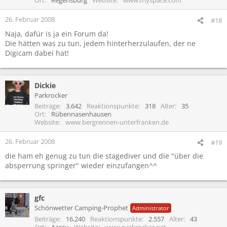
26. Februar 2008
#18
Naja, dafür is ja ein Forum da!
Die hätten was zu tun, jedem hinterherzulaufen, der ne
Digicam dabei hat!
Dickie
Parkrocker
Beiträge
3.642
Reaktionspunkte
318
Alter
35
Ort
Rübennasenhausen
Website
www.bergrennen-unterfranken.de
26. Februar 2008
#19
die ham eh genug zu tun die stagediver und die "über die
absperrung springer" wieder einzufangen^^
gfc
Schönwetter Camping-Prophet
Administrator
Beiträge
16.240
Reaktionspunkte
2.557
Alter
43
Ort
Aarau
Website
www.parkrocker.net