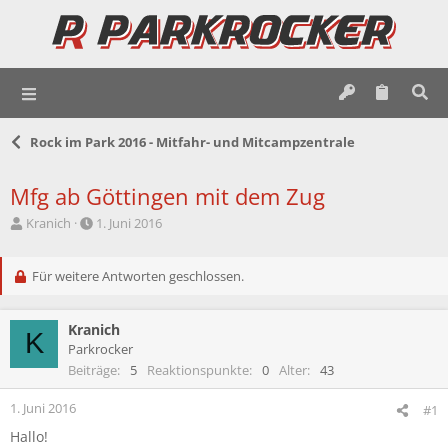
Rock im Park 2016 - Mitfahr- und Mitcampzentrale
Mfg ab Göttingen mit dem Zug
E
E
Kranich
1. Juni 2016
r
r
s
s
t
Für weitere Antworten geschlossen.
t
e
e
l
l
Kranich
l
l
K
e
t
Parkrocker
r
a
Beiträge
5
Reaktionspunkte
0
Alter
43
m
1. Juni 2016
#1
Hallo!