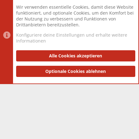
Beiträge
825.675
Wir verwenden essentielle Cookies, damit diese Website
Mitglieder
12.425
funktioniert, und optionale Cookies, um den Komfort bei
Neuestes Mitglied
Toddster85
der Nutzung zu verbessern und Funktionen von
Drittanbietern bereitzustellen.
Konfiguriere deine Einstellungen und erhalte weitere
Informationen
Datenschutz-Einstellungen
PR Light
Deutsch [Du]
Nutzungsbedingungen
Alle Cookies akzeptieren
Datenschutzerklärung
Impressum
®
Community platform by XenForo
Optionale Cookies ablehnen
© 2010-2025 XenForo Ltd.
|
Style
and add-ons by ThemeHouse