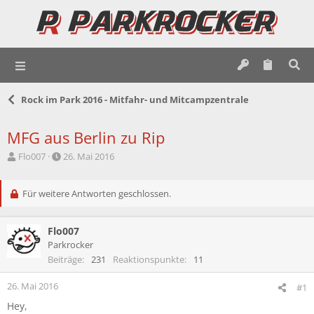
Rock im Park 2016 - Mitfahr- und Mitcampzentrale
MFG aus Berlin zu Rip
E
E
Flo007
26. Mai 2016
r
r
s
s
t
Für weitere Antworten geschlossen.
t
e
e
l
l
Flo007
l
l
e
t
Parkrocker
r
a
Beiträge
231
Reaktionspunkte
11
m
26. Mai 2016
#1
Hey,