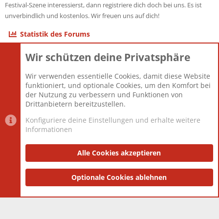
Festival-Szene interessierst, dann registriere dich doch bei uns. Es ist
unverbindlich und kostenlos. Wir freuen uns auf dich!
Statistik des Forums
Wir schützen deine Privatsphäre
Themen
22.120
Beiträge
825.670
Wir verwenden essentielle Cookies, damit diese Website
Mitglieder
12.425
funktioniert, und optionale Cookies, um den Komfort bei
Neuestes Mitglied
Toddster85
der Nutzung zu verbessern und Funktionen von
Drittanbietern bereitzustellen.
Konfiguriere deine Einstellungen und erhalte weitere
Informationen
Datenschutz-Einstellungen
PR Light
Deutsch [Du]
Nutzungsbedingungen
Alle Cookies akzeptieren
Datenschutzerklärung
Impressum
®
Community platform by XenForo
Optionale Cookies ablehnen
© 2010-2025 XenForo Ltd.
|
Style
and add-ons by ThemeHouse