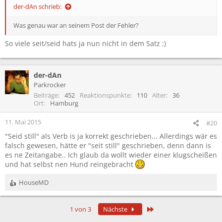
der-dAn schrieb:
Was genau war an seinem Post der Fehler?
So viele seit/seid hats ja nun nicht in dem Satz ;)
der-dAn
Parkrocker
Beiträge
452
Reaktionspunkte
110
Alter
36
Ort
Hamburg
11. Mai 2015
#20
"Seid still" als Verb is ja korrekt geschrieben... Allerdings wär es
falsch gewesen, hätte er "seit still" geschrieben, denn dann is
es ne Zeitangabe.. Ich glaub da wollt wieder einer klugscheißen
und hat selbst nen Hund reingebracht
HouseMD
R
e
a
Letzte
1 von 3
Nächste
k
t