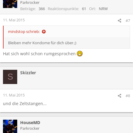
t
Parkrocker
i
Beiträge
366
Reaktionspunkte
61
Ort
NRW
o
n
11. Mai 2015
#7
e
n
mindstop schrieb:
:
Bleiben mehr Kondome für dich über.;)
Hat sich wohl schon rumgesprochen
Skizzler
S
11. Mai 2015
#8
und die Zeltstangen...
HouseMD
Parkrocker