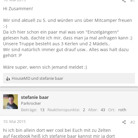
#1
Hi Zusammen!
Wir sind aktuell zu 5. und würden uns über Mitcamper freuen
:-)
Da ich hier schon ein paar mal was von "Einzelgängern"
gelesen hab, dachte ich mir, dass man ja mal anfragen kann ;)
Unsere Truppe besteht aus 3 Kerlen und 2 Mädels..
Wir sind natürlich immer gut drauf usw.. Alles was halt dazu
gehört :P
Wäre super, wenn sich jemand meldet ;)
HouseMD
und
stefanie baar
R
e
a
stefanie baar
k
t
Parkrocker
i
Beiträge
13
Reaktionspunkte
2
Alter
43
Ort
roth
o
n
10. Mai 2015
#2
e
hi ich bin allein dort wer cool bei Euch mit zu Zelten
n
auf Facebook heiß ich stefanie baar kannst mir ja dort
: