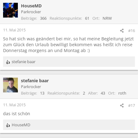
HouseMD
Parkrocker
Beiträge
366
Reaktionspunkte
61
Ort
NRW
11. Mai 2015
#16
So hat sich was geändert bei mir, so hat meine Begleitung jetzt
zum Glück den Urlaub bewilligt bekommen was heißt ich reise
Donnerstag morgens an und Montag ab :)
stefanie baar
R
e
a
stefanie baar
k
t
Parkrocker
i
Beiträge
13
Reaktionspunkte
2
Alter
43
Ort
roth
o
n
11. Mai 2015
#17
e
das ist schön
n
:
HouseMD
R
e