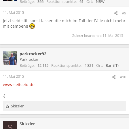
Beiträge
366
Reaktionspunkte
61
Ort
NRW
11. Mai 2015
#9
Jetzt seid still sonst lassen die mich im Fall der Fälle nicht mehr
mit campen!!
Zuletzt bearbeitet:
11. Mai 2015
parkrocker92
Parkrocker
Beiträge
12.115
Reaktionspunkte
4.821
Ort
Bari (IT)
11. Mai 2015
#10
www.seitseid.de
;)
Skizzler
R
e
a
Skizzler
k
S
t