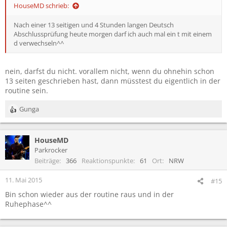
HouseMD schrieb:
Nach einer 13 seitigen und 4 Stunden langen Deutsch
Abschlussprüfung heute morgen darf ich auch mal ein t mit einem
d verwechseln^^
nein, darfst du nicht. vorallem nicht, wenn du ohnehin schon
13 seiten geschrieben hast, dann müsstest du eigentlich in der
routine sein.
Gunga
R
e
a
HouseMD
k
t
Parkrocker
i
Beiträge
366
Reaktionspunkte
61
Ort
NRW
o
n
11. Mai 2015
#15
e
Bin schon wieder aus der routine raus und in der
n
Ruhephase^^
: