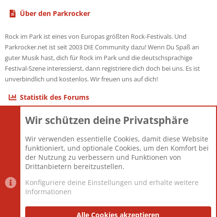
Über den Parkrocker
Rock im Park ist eines von Europas größten Rock-Festivals. Und
Parkrocker.net ist seit 2003 DIE Community dazu! Wenn Du Spaß an
guter Musik hast, dich für Rock im Park und die deutschsprachige
Festival-Szene interessierst, dann registriere dich doch bei uns. Es ist
unverbindlich und kostenlos. Wir freuen uns auf dich!
Statistik des Forums
Wir schützen deine Privatsphäre
Themen
22.123
Beiträge
825.708
Wir verwenden essentielle Cookies, damit diese Website
Mitglieder
12.427
funktioniert, und optionale Cookies, um den Komfort bei
Neuestes Mitglied
Berlin
der Nutzung zu verbessern und Funktionen von
Drittanbietern bereitzustellen.
Konfiguriere deine Einstellungen und erhalte weitere
Informationen
Datenschutz-Einstellungen
PR Light
Deutsch [Du]
Nutzungsbedingungen
Alle Cookies akzeptieren
Datenschutzerklärung
Impressum