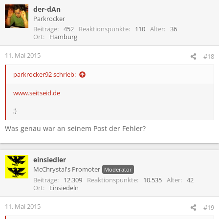
a
der-dAn
k
t
Parkrocker
i
Beiträge
452
Reaktionspunkte
110
Alter
36
o
Ort
Hamburg
n
e
11. Mai 2015
#18
n
:
parkrocker92 schrieb:
www.seitseid.de
;)
Was genau war an seinem Post der Fehler?
einsiedler
McChrystal's Promoter
Moderator
Beiträge
12.309
Reaktionspunkte
10.535
Alter
42
Ort
Einsiedeln
11. Mai 2015
#19