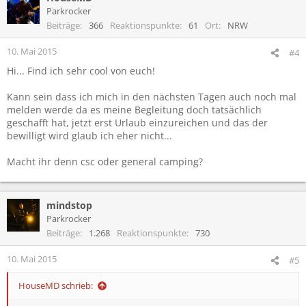
Parkrocker
Beiträge
366
Reaktionspunkte
61
Ort
NRW
10. Mai 2015
#4
Hi... Find ich sehr cool von euch!
Kann sein dass ich mich in den nächsten Tagen auch noch mal
melden werde da es meine Begleitung doch tatsächlich
geschafft hat, jetzt erst Urlaub einzureichen und das der
bewilligt wird glaub ich eher nicht...
Macht ihr denn csc oder general camping?
mindstop
Parkrocker
Beiträge
1.268
Reaktionspunkte
730
10. Mai 2015
#5
HouseMD schrieb: