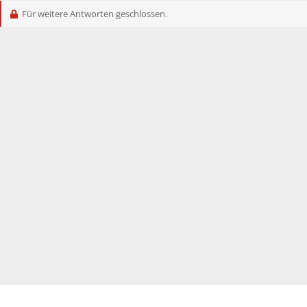
i
Für weitere Antworten geschlossen.
o
n
e
n
: