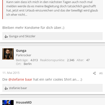
Kann sein dass ich mich in den nächsten Tagen auch noch mal
melden werde da es meine Begleitung doch tatsächlich geschafft
hat, jetzt erst Urlaub einzureichen und das der bewilligt wird glaub
ich eher nicht...
Bleiben mehr Kondome für dich über.;)
Gunga
und
Skizzler
R
e
a
Gunga
k
t
Parkrocker
i
Beiträge
4.013
Reaktionspunkte
2.346
Alter
47
o
Ort
Berlin
n
e
11. Mai 2015
#6
n
Die
@stefanie baar
hat ein sehr cooles Shirt an... ;)
:
stefanie baar
R
e
a
HouseMD
k