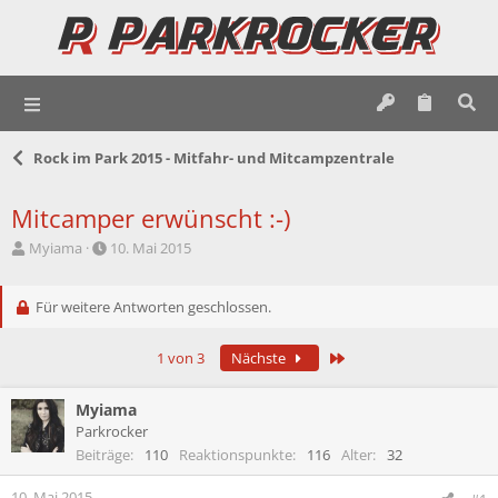
Rock im Park 2015 - Mitfahr- und Mitcampzentrale
Mitcamper erwünscht :-)
E
E
Myiama
10. Mai 2015
r
r
s
s
t
Für weitere Antworten geschlossen.
t
e
e
l
l
Letzte
1 von 3
Nächste
l
l
e
t
r
a
Myiama
m
Parkrocker
Beiträge
110
Reaktionspunkte
116
Alter
32
10. Mai 2015