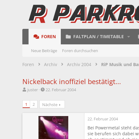
FOREN
FALTPLAN / TIMETABLE
Neue Beiträge
Foren durchsuchen
Foren
Archiv
Archiv 2004
RiP Musik und Ba
Nickelback inoffiziel bestätigt...
E
E
juster
22. Februar 2004
r
r
s
s
1
2
Nächste
t
t
e
e
l
l
22. Februar 2004
l
l
Bei Powermetal steht dass
e
t
sie berufen sich dabei w
r
a