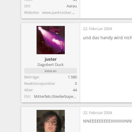
Ort
Aarau
Website
www.parkrocker.net
22. Februar 2004
und das handy wird nich
juster
Dagobert Duck
Veteran
Beiträge
1.580
Reaktionspunkte
0
Alter
44
Ort
Mitterfels (Niederbayern)
22. Februar 2004
NNEEEEEEEEEIIIIIIIIIIIIN