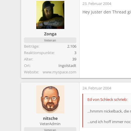
23. Februar 2004
Hey juster den Thread gi
Zonga
Veteran
Beiträge
2.106
Reaktionspunkte
3
Alter
39
Ort
Ingolstadt
Website
www.myspace.com
24. Februar 2004
Ed von Schleck schrieb:
...hmmm nickelback, die
nitsche
...und ich hoff immer noch
VeterAdmin
Veteran