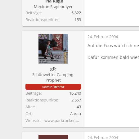
Tha Rage
Mexican Stageprayer
Beiträge
5.822
Reaktionspunkte
153
24. Februar 2004
Auf die Foos würd ich ne
Dafür kommen bald wieder
gfc
Schönwetter Camping-
Prophet
Administrator
Beiträge
16.240
Reaktionspunkte
2.557
Alter
43
Ort
Aarau
Website
www.parkrocker.net
24. Februar 2004