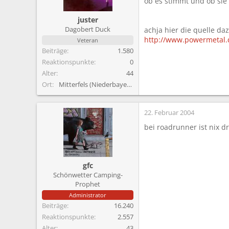
ob es stimmt und ob sie
m
juster
Dagobert Duck
achja hier die quelle daz
http://www.powermetal.
Veteran
Beiträge
1.580
Reaktionspunkte
0
Alter
44
Ort
Mitterfels (Niederbayern)
22. Februar 2004
bei roadrunner ist nix dr
gfc
Schönwetter Camping-
Prophet
Administrator
Beiträge
16.240
Reaktionspunkte
2.557
Alter
43