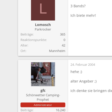
L
3 Bands?
Ich biete mehr!
Lomosch
Parkrocker
Beiträge
365
Reaktionspunkte
0
Alter
42
Ort
Mannheim
24. Februar 2004
hehe ;)
alter Angeber ;)
gfc
ich denke sie bringen di
Schönwetter Camping-
Prophet
Administrator
Beiträge
16.240