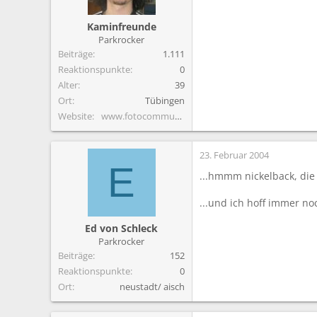
Kaminfreunde
Parkrocker
Beiträge
1.111
Reaktionspunkte
0
Alter
39
Ort
Tübingen
Website
www.fotocommunity.de
23. Februar 2004
E
...hmmm nickelback, die
...und ich hoff immer noc
Ed von Schleck
Parkrocker
Beiträge
152
Reaktionspunkte
0
Ort
neustadt/ aisch