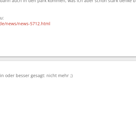
 dann auch in den park kommen, was ich aber schon stark denke b
u:
de/news/news-5712.html
in oder besser gesagt: nicht mehr ;)