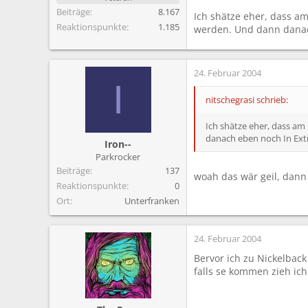
Beiträge
8.167
Ich shätze eher, dass a
Reaktionspunkte
1.185
werden. Und dann danach
24. Februar 2004
I
nitschegrasi schrieb:
Ich shätze eher, dass am
danach eben noch In Extr
Iron--
Parkrocker
Beiträge
137
woah das wär geil, dann
Reaktionspunkte
0
Ort
Unterfranken
24. Februar 2004
Bervor ich zu Nickelback
falls se kommen zieh ic