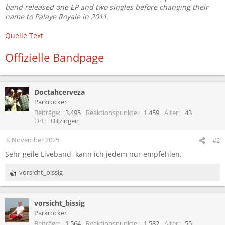
band released one EP and two singles before changing their
name to Palaye Royale in 2011.
Quelle Text
Offizielle Bandpage
Doctahcerveza
Parkrocker
Beiträge
3.495
Reaktionspunkte
1.459
Alter
43
Ort
Ditzingen
3. November 2025
#2
Sehr geile Liveband, kann ich jedem nur empfehlen.
vorsicht_bissig
R
e
a
vorsicht_bissig
k
t
Parkrocker
i
Beiträge
1.564
Reaktionspunkte
1.582
Alter
55