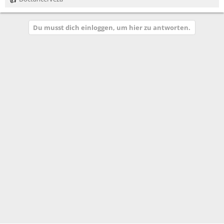
R
e
a
Du musst dich einloggen, um hier zu antworten.
k
t
i
o
n
e
n
: