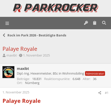
Rock im Park 2026 - Bestätigte Bands
Palaye Royale
E
E
maxibt
1. November 2025
r
r
s
s
t
maxibt
t
e
e
Dipl.-Ing. Hexenmeister, BSc in Wohnmobiling
Administrator
l
l
Beiträge
18.831
Reaktionspunkte
6.648
Alter
36
l
l
Ort
Nürnberg
e
t
r
a
1. November 2025
#1
m
Palaye Royale