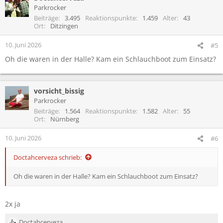
t
Parkrocker
i
Beiträge
3.495
Reaktionspunkte
1.459
Alter
43
o
Ort
Ditzingen
n
e
10. Juni 2026
#5
n
Oh die waren in der Halle? Kam ein Schlauchboot zum Einsatz?
:
vorsicht_bissig
Parkrocker
Beiträge
1.564
Reaktionspunkte
1.582
Alter
55
Ort
Nürnberg
10. Juni 2026
#6
Doctahcerveza schrieb:
Oh die waren in der Halle? Kam ein Schlauchboot zum Einsatz?
2x ja
Doctahcerveza