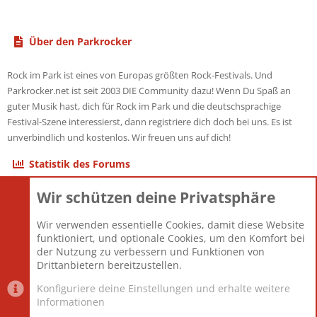
Über den Parkrocker
Rock im Park ist eines von Europas größten Rock-Festivals. Und
Parkrocker.net ist seit 2003 DIE Community dazu! Wenn Du Spaß an
guter Musik hast, dich für Rock im Park und die deutschsprachige
Festival-Szene interessierst, dann registriere dich doch bei uns. Es ist
unverbindlich und kostenlos. Wir freuen uns auf dich!
Statistik des Forums
Wir schützen deine Privatsphäre
Themen
22.121
Beiträge
825.676
Wir verwenden essentielle Cookies, damit diese Website
Mitglieder
12.426
funktioniert, und optionale Cookies, um den Komfort bei
Neuestes Mitglied
nabulamisika
der Nutzung zu verbessern und Funktionen von
Drittanbietern bereitzustellen.
Konfiguriere deine Einstellungen und erhalte weitere
Informationen
Datenschutz-Einstellungen
PR Light
Deutsch [Du]