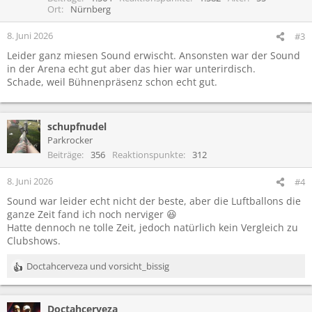
o
Ort
Nürnberg
n
e
8. Juni 2026
#3
n
Leider ganz miesen Sound erwischt. Ansonsten war der Sound
:
in der Arena echt gut aber das hier war unterirdisch.
Schade, weil Bühnenpräsenz schon echt gut.
schupfnudel
Parkrocker
Beiträge
356
Reaktionspunkte
312
8. Juni 2026
#4
Sound war leider echt nicht der beste, aber die Luftballons die
ganze Zeit fand ich noch nerviger 😆
Hatte dennoch ne tolle Zeit, jedoch natürlich kein Vergleich zu
Clubshows.
Doctahcerveza
und
vorsicht_bissig
R
e
a
Doctahcerveza
k