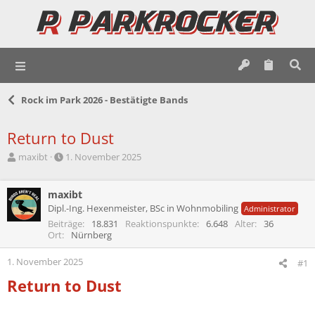
Rock im Park 2026 - Bestätigte Bands
Return to Dust
E
E
maxibt
1. November 2025
r
r
s
s
t
maxibt
t
e
e
Dipl.-Ing. Hexenmeister, BSc in Wohnmobiling
Administrator
l
l
Beiträge
18.831
Reaktionspunkte
6.648
Alter
36
l
l
Ort
Nürnberg
e
t
r
a
1. November 2025
#1
m
Return to Dust