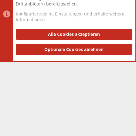
Drittanbietern bereitzustellen.
Konfiguriere deine Einstellungen und erhalte weitere
Informationen
Datenschutz-Einstellungen
PR Light
Deutsch [Du]
Nutzungsbedingungen
Alle Cookies akzeptieren
Datenschutzerklärung
Impressum
®
Community platform by XenForo
Optionale Cookies ablehnen
© 2010-2025 XenForo Ltd.
|
Style
and add-ons by ThemeHouse