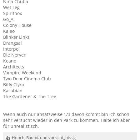
Nina Chuba
Wet Leg
Spiritbox
Go_A
Colony House
Kaleo
Blinker Links
Drangsal
Interpol
Die Nerven
Keane
Architects
Vampire Weekend
Two Door Cinema Club
Biffy Clyro
Kasabian
The Gardener & The Tree
Wenn auch nur ansatzweise 1/3 davon kommt bin ich schon
sehr versucht wieder in den Park zu kommen. Halte ich aber
für unrealistisch.
Hooch
,
Baumi.
und
vorsicht_bissig
R