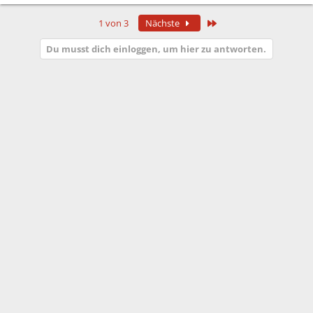
e
a
Letzte
1 von 3
Nächste
k
t
Du musst dich einloggen, um hier zu antworten.
i
o
n
e
n
: