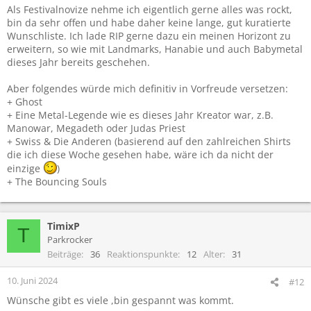
Als Festivalnovize nehme ich eigentlich gerne alles was rockt,
bin da sehr offen und habe daher keine lange, gut kuratierte
Wunschliste. Ich lade RIP gerne dazu ein meinen Horizont zu
erweitern, so wie mit Landmarks, Hanabie und auch Babymetal
dieses Jahr bereits geschehen.
Aber folgendes würde mich definitiv in Vorfreude versetzen:
+ Ghost
+ Eine Metal-Legende wie es dieses Jahr Kreator war, z.B.
Manowar, Megadeth oder Judas Priest
+ Swiss & Die Anderen (basierend auf den zahlreichen Shirts
die ich diese Woche gesehen habe, wäre ich da nicht der
einzige
)
+ The Bouncing Souls
TimixP
T
Parkrocker
Beiträge
36
Reaktionspunkte
12
Alter
31
10. Juni 2024
#12
Wünsche gibt es viele ,bin gespannt was kommt.