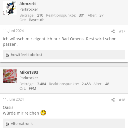
ähmzett
Parkrocker
Beiträge
210
Reaktionspunkte
301
Alter
37
Ort
Bayreuth
11. Juni 2024
#17
Ich wünsch mir eigentlich nur Bad Omens. Rest wird schon
passen.
howitfeelstobelost
R
e
a
Mike1893
k
t
Parkrocker
i
Beiträge
3.484
Reaktionspunkte
2.458
Alter
48
o
Ort
FFM
n
e
11. Juni 2024
#18
n
Oasis.
:
Würde mir reichen
Alternatronic
R