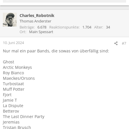
e
a
Charles_Robotnik
k
t
Thomas Anderster
i
Beiträge
6.678
Reaktionspunkte
1.704
Alter
34
o
Ort
Main Spessart
n
e
10. Juni 2024
#7
n
Nur mal ein paar Bands, die sowas von überfällig sind:
:
Ghost
Arctic Monkeys
Roy Bianco
Maeckes/Orsons
Turbostaat
Muff Potter
Fjort
Jamie T
La Dispute
Betterov
The Last Dinner Party
Jeremias
Tristan Brusch