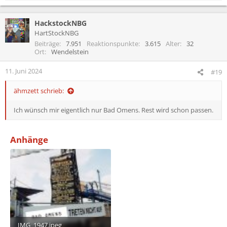
e
a
HackstockNBG
k
t
HartStockNBG
i
Beiträge
7.951
Reaktionspunkte
3.615
Alter
32
o
Ort
Wendelstein
n
e
11. Juni 2024
#19
n
:
ähmzett schrieb:
Ich wünsch mir eigentlich nur Bad Omens. Rest wird schon passen.
Anhänge
IMG_1947.jpeg