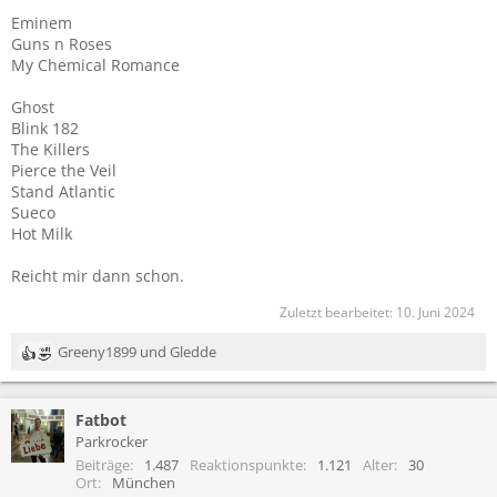
Eminem
Guns n Roses
My Chemical Romance
Ghost
Blink 182
The Killers
Pierce the Veil
Stand Atlantic
Sueco
Hot Milk
Reicht mir dann schon.
Zuletzt bearbeitet:
10. Juni 2024
Greeny1899
und
Gledde
R
e
a
Fatbot
k
t
Parkrocker
i
Beiträge
1.487
Reaktionspunkte
1.121
Alter
30
o
Ort
München