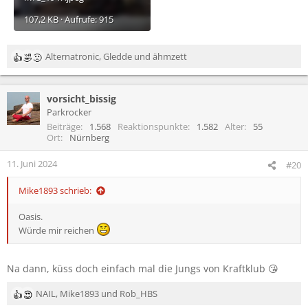
107,2 KB · Aufrufe: 915
Alternatronic
,
Gledde
und
ähmzett
R
e
a
vorsicht_bissig
k
t
Parkrocker
i
Beiträge
1.568
Reaktionspunkte
1.582
Alter
55
o
Ort
Nürnberg
n
e
11. Juni 2024
#20
n
:
Mike1893 schrieb:
Oasis.
Würde mir reichen
Na dann, küss doch einfach mal die Jungs von Kraftklub 😘
NAIL
,
Mike1893
und
Rob_HBS
R