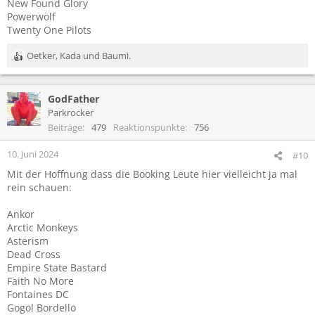
New Found Glory
Powerwolf
Twenty One Pilots
Oetker
,
Kada
und
Baumi.
R
e
a
GodFather
k
t
Parkrocker
i
Beiträge
479
Reaktionspunkte
756
o
n
10. Juni 2024
#10
e
Mit der Hoffnung dass die Booking Leute hier vielleicht ja mal
n
rein schauen:
:
Ankor
Arctic Monkeys
Asterism
Dead Cross
Empire State Bastard
Faith No More
Fontaines DC
Gogol Bordello