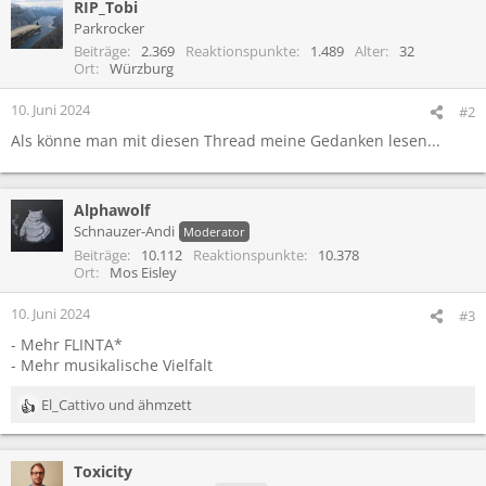
RIP_Tobi
Parkrocker
Beiträge
2.369
Reaktionspunkte
1.489
Alter
32
Ort
Würzburg
10. Juni 2024
#2
Als könne man mit diesen Thread meine Gedanken lesen...
Alphawolf
Schnauzer-Andi
Moderator
Beiträge
10.112
Reaktionspunkte
10.378
Ort
Mos Eisley
10. Juni 2024
#3
- Mehr FLINTA*
- Mehr musikalische Vielfalt
El_Cattivo
und
ähmzett
R
e
a
Toxicity
k