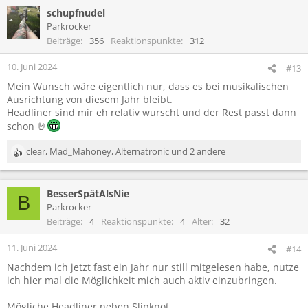
schupfnudel
Parkrocker
Beiträge
356
Reaktionspunkte
312
10. Juni 2024
#13
Mein Wunsch wäre eigentlich nur, dass es bei musikalischen
Ausrichtung von diesem Jahr bleibt.
Headliner sind mir eh relativ wurscht und der Rest passt dann
schon 🤘
clear
,
Mad_Mahoney
,
Alternatronic
und 2 andere
R
e
a
BesserSpätAlsNie
k
B
t
Parkrocker
i
Beiträge
4
Reaktionspunkte
4
Alter
32
o
n
11. Juni 2024
#14
e
Nachdem ich jetzt fast ein Jahr nur still mitgelesen habe, nutze
n
ich hier mal die Möglichkeit mich auch aktiv einzubringen.
:
Mögliche Headliner neben Slipknot