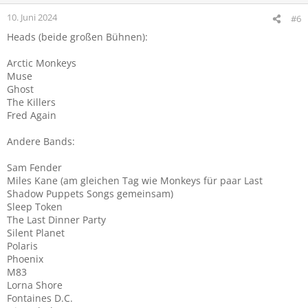
n
e
10. Juni 2024
#6
n
Heads (beide großen Bühnen):
:
Arctic Monkeys
Muse
Ghost
The Killers
Fred Again
Andere Bands:
Sam Fender
Miles Kane (am gleichen Tag wie Monkeys für paar Last
Shadow Puppets Songs gemeinsam)
Sleep Token
The Last Dinner Party
Silent Planet
Polaris
Phoenix
M83
Lorna Shore
Fontaines D.C.