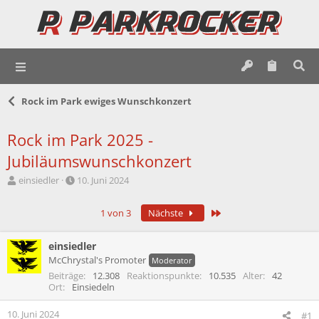
Rock im Park ewiges Wunschkonzert
Rock im Park 2025 -
Jubiläumswunschkonzert
E
E
einsiedler
10. Juni 2024
r
r
s
s
Letzte
1 von 3
Nächste
t
t
e
e
l
l
einsiedler
l
l
McChrystal's Promoter
Moderator
e
t
Beiträge
12.308
Reaktionspunkte
10.535
Alter
42
r
a
Ort
Einsiedeln
m
10. Juni 2024
#1