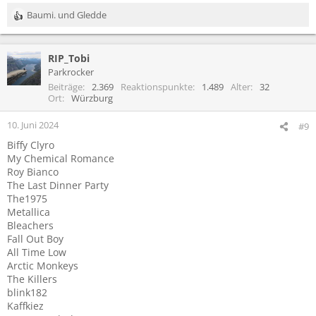
Baumi.
und
Gledde
R
e
a
RIP_Tobi
k
t
Parkrocker
i
Beiträge
2.369
Reaktionspunkte
1.489
Alter
32
o
Ort
Würzburg
n
e
10. Juni 2024
#9
n
Biffy Clyro
:
My Chemical Romance
Roy Bianco
The Last Dinner Party
The1975
Metallica
Bleachers
Fall Out Boy
All Time Low
Arctic Monkeys
The Killers
blink182
Kaffkiez