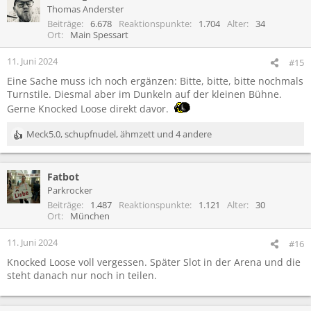
Thomas Anderster
Beiträge
6.678
Reaktionspunkte
1.704
Alter
34
Ort
Main Spessart
11. Juni 2024
#15
Eine Sache muss ich noch ergänzen: Bitte, bitte, bitte nochmals
Turnstile. Diesmal aber im Dunkeln auf der kleinen Bühne.
Gerne Knocked Loose direkt davor.
Meck5.0
,
schupfnudel
,
ähmzett
und 4 andere
R
e
a
Fatbot
k
t
Parkrocker
i
Beiträge
1.487
Reaktionspunkte
1.121
Alter
30
o
Ort
München
n
e
11. Juni 2024
#16
n
Knocked Loose voll vergessen. Später Slot in der Arena und die
:
steht danach nur noch in teilen.