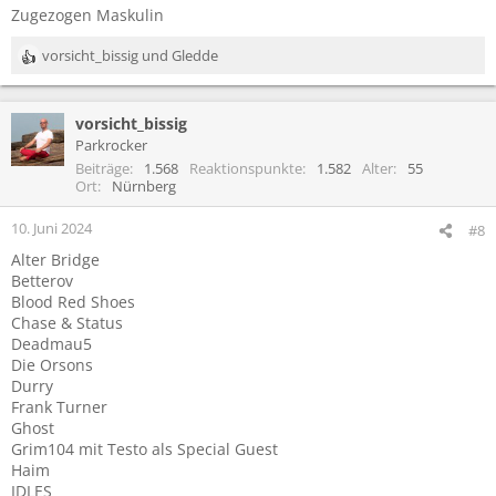
Zugezogen Maskulin
vorsicht_bissig
und
Gledde
R
e
a
vorsicht_bissig
k
t
Parkrocker
i
Beiträge
1.568
Reaktionspunkte
1.582
Alter
55
o
Ort
Nürnberg
n
e
10. Juni 2024
#8
n
Alter Bridge
:
Betterov
Blood Red Shoes
Chase & Status
Deadmau5
Die Orsons
Durry
Frank Turner
Ghost
Grim104 mit Testo als Special Guest
Haim
IDLES