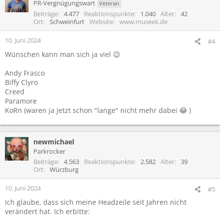
t
PR-Vergnügungswart
Veteran
i
Beiträge
4.477
Reaktionspunkte
1.040
Alter
42
o
Ort
Schweinfurt
Website
www.museek.de
n
e
10. Juni 2024
#4
n
Wünschen kann man sich ja viel 😉
:
Andy Frasco
Biffy Clyro
Creed
Paramore
KoRn (waren ja jetzt schon "lange" nicht mehr dabei 😂 )
newmichael
Parkrocker
Beiträge
4.563
Reaktionspunkte
2.582
Alter
39
Ort
Würzburg
10. Juni 2024
#5
Ich glaube, dass sich meine Headzeile seit Jahren nicht
verändert hat. Ich erbitte: