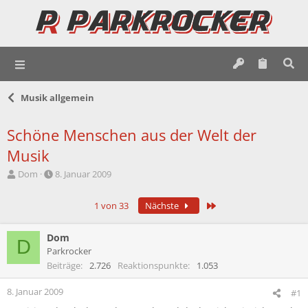
Musik allgemein
Schöne Menschen aus der Welt der
Musik
E
E
Dom
8. Januar 2009
r
r
s
s
Letzte
1 von 33
Nächste
t
t
e
e
l
l
Dom
D
l
l
Parkrocker
e
t
Beiträge
2.726
Reaktionspunkte
1.053
r
a
m
8. Januar 2009
#1