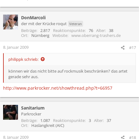
DonMarcoli
der mit der Krücke roqut
Veteran
Beiträge
2.817
Reaktionspunkte
76
Alter
38
Ort
Nürnberg
Website
www.oberrang-trashers.de
8. Januar 2009
#17
philippk schrieb:
können wir das nicht bitte auf rockmusik beschränken? das artet
gerade sehr aus.
http://www.parkrocker.net/showthread.php?t=66957
Sanitarium
Parkrocker
Beiträge
1.087
Reaktionspunkte
3
Alter
37
Ort
Haslangkreit (AIC)
8. Januar 2009
#18