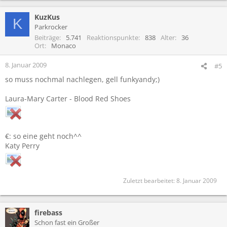
KuzKus
K
Parkrocker
Beiträge
5.741
Reaktionspunkte
838
Alter
36
Ort
Monaco
8. Januar 2009
#5
so muss nochmal nachlegen, gell funkyandy;)
Laura-Mary Carter - Blood Red Shoes
€: so eine geht noch^^
Katy Perry
Zuletzt bearbeitet:
8. Januar 2009
firebass
Schon fast ein Großer