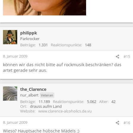
philippk
Parkrocker
Beiträge
1.331
Reaktionspunkte
148
8. Januar 2009
#15
können wir das nicht bitte auf rockmusik beschränken? das
artet gerade sehr aus.
the_Clarence
nur_albert
Veteran
Beiträge
11.189
Reaktionspunkte
5.062
Alter
42
Ort
drauss aufm Land
Website
www.clarence-alcoholics.de.vu
8. Januar 2009
#16
Wieso? Hauptsache hübsche Mädels ;)