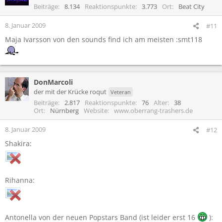
Beiträge
8.134
Reaktionspunkte
3.773
Ort
Beat City
8. Januar 2009
#11
Maja Ivarsson von den sounds find ich am meisten :smt118
DonMarcoli
der mit der Krücke roqut
Veteran
Beiträge
2.817
Reaktionspunkte
76
Alter
38
Ort
Nürnberg
Website
www.oberrang-trashers.de
8. Januar 2009
#12
Shakira:
Rihanna:
Antonella von der neuen Popstars Band (ist leider erst 16
):