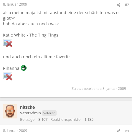
e
8. Januar 2009
#2
n
also meine maja ist mit abstand eine der schärfsten was es
:
gibt^^
hab da aber auch noch was:
Katie White - The Ting Tings
und auch noch ein alltime favorit:
Rihanna
Zuletzt bearbeitet:
8. Januar 2009
nitsche
VeterAdmin
Veteran
Beiträge
8.167
Reaktionspunkte
1.185
8. Januar 2009
#3