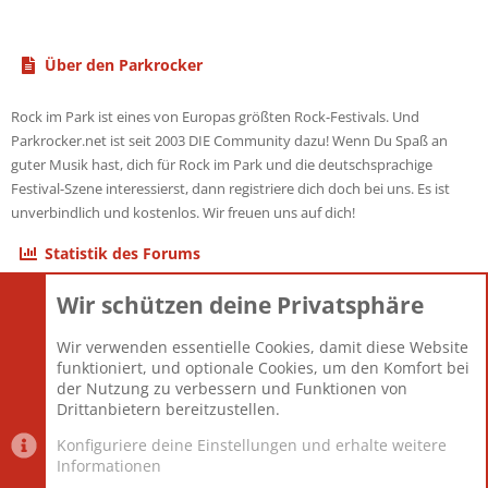
Über den Parkrocker
Rock im Park ist eines von Europas größten Rock-Festivals. Und
Parkrocker.net ist seit 2003 DIE Community dazu! Wenn Du Spaß an
guter Musik hast, dich für Rock im Park und die deutschsprachige
Festival-Szene interessierst, dann registriere dich doch bei uns. Es ist
unverbindlich und kostenlos. Wir freuen uns auf dich!
Statistik des Forums
Wir schützen deine Privatsphäre
Themen
22.121
Beiträge
825.676
Wir verwenden essentielle Cookies, damit diese Website
Mitglieder
12.426
funktioniert, und optionale Cookies, um den Komfort bei
Neuestes Mitglied
nabulamisika
der Nutzung zu verbessern und Funktionen von
Drittanbietern bereitzustellen.
Konfiguriere deine Einstellungen und erhalte weitere
Informationen
Datenschutz-Einstellungen
PR Light
Deutsch [Du]