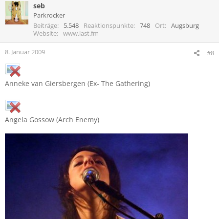
seb
Parkrocker
Beiträge
5.548
Reaktionspunkte
748
Ort
Augsburg
Website
www.last.fm
8. Januar 2009
#8
Anneke van Giersbergen (Ex- The Gathering)
Angela Gossow (Arch Enemy)