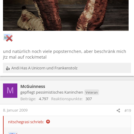
und natürlich noch viele popsternchen, aber beschränk mich
jtz mal auf rock/metal
Andi Has A Unicorn
und
Frankenstolz
R
e
a
McGuinness
k
M
t
gepflegt pessimistisches Kaninchen
Veteran
i
Beiträge
4.797
Reaktionspunkte
307
o
n
8. Januar 2009
#19
e
n
nitschegrasi schrieb:
: