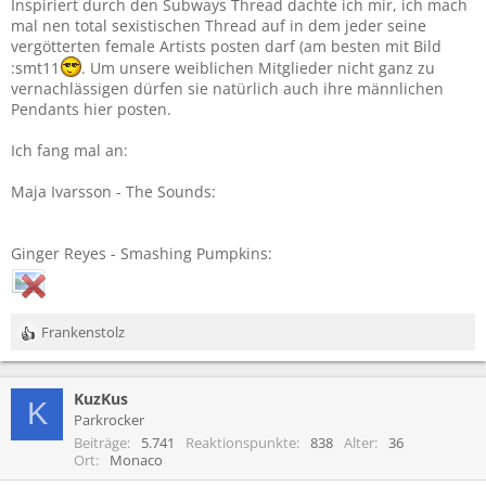
Inspiriert durch den Subways Thread dachte ich mir, ich mach
mal nen total sexistischen Thread auf in dem jeder seine
vergötterten female Artists posten darf (am besten mit Bild
:smt11
. Um unsere weiblichen Mitglieder nicht ganz zu
vernachlässigen dürfen sie natürlich auch ihre männlichen
Pendants hier posten.
Ich fang mal an:
Maja Ivarsson - The Sounds:
Ginger Reyes - Smashing Pumpkins:
Frankenstolz
R
e
a
KuzKus
k
K
t
Parkrocker
i
Beiträge
5.741
Reaktionspunkte
838
Alter
36
o
Ort
Monaco
n