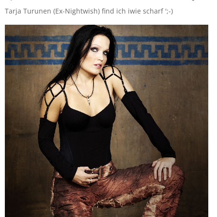
Tarja Turunen (Ex-Nightwish) find ich iwie scharf ';-)