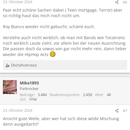
23. Oktober 2024
#6
e
Paar echt schöne Sachen dabei ( Teen mortgage, Terror) aber
n
so richtig haut das mich noch nicht um.
:
Roy Bianco wieder nicht gebucht, schämt euch.
Verstehe auch nicht wirklich, ob man mit Bands wie Tocotronic
noch wirklich Leute zieht, vor allem bei der neuen Ausrichtung.
Die passen doch da sowas.von gar nicht mehr rein, dann lieber
wieder die HipHop Acts
Doctahcerveza
R
e
a
Mike1893
k
t
Parkrocker
i
Beiträge
3.484
Reaktionspunkte
2.458
Alter
48
o
Ort
FFM
n
e
23. Oktober 2024
#7
n
Ansicht gute Welle, aber wer hat sich diese wilde Mischung
:
denn ausgedacht?