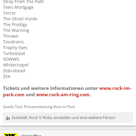
Stray From The Path
Teen Mortgage
Terror
The Ghost Inside
The Prodigy
The Warning
Thrown
Tocotronic
Trophy Eyes
Turbostaat
VOWWS
Whitechapel
Zebrahead
ZSK
Tickets und weitere Informationen unter
www.rock-im-
park.com
und
www.rock-am-ring.com
.
Quelle Text: Pressemitteilung Rock im Park
DuckieW
,
Rock´n´Rolla
,
einsiedler
und eine weitere Person
R
e
a