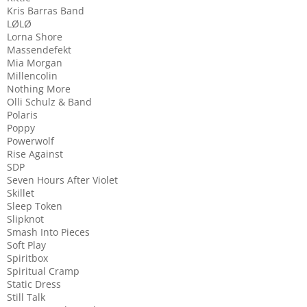
Kris Barras Band
LØLØ
Lorna Shore
Massendefekt
Mia Morgan
Millencolin
Nothing More
Olli Schulz & Band
Polaris
Poppy
Powerwolf
Rise Against
SDP
Seven Hours After Violet
Skillet
Sleep Token
Slipknot
Smash Into Pieces
Soft Play
Spiritbox
Spiritual Cramp
Static Dress
Still Talk