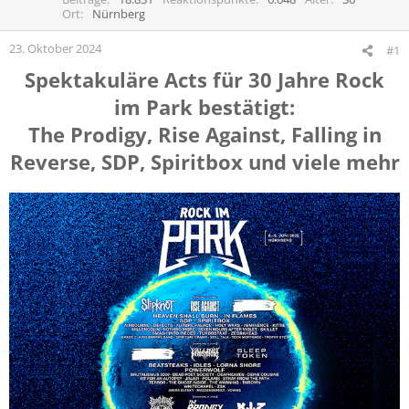
r
a
Ort
Nürnberg
m
23. Oktober 2024
#1
Spektakuläre Acts für 30 Jahre Rock
im Park bestätigt:
The Prodigy, Rise Against, Falling in
Reverse, SDP, Spiritbox und viele mehr