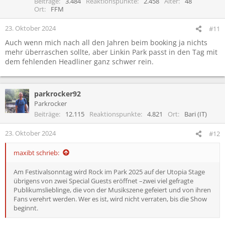
Beiträge
3.484
Reaktionspunkte
2.458
Alter
48
o
Ort
FFM
n
e
23. Oktober 2024
#11
n
Auch wenn mich nach all den Jahren beim booking ja nichts
:
mehr überraschen sollte, aber Linkin Park passt in den Tag mit
dem fehlenden Headliner ganz schwer rein.
parkrocker92
Parkrocker
Beiträge
12.115
Reaktionspunkte
4.821
Ort
Bari (IT)
23. Oktober 2024
#12
maxibt schrieb:
Am Festivalsonntag wird Rock im Park 2025 auf der Utopia Stage
übrigens von zwei Special Guests eröffnet –zwei viel gefragte
Publikumslieblinge, die von der Musikszene gefeiert und von ihren
Fans verehrt werden. Wer es ist, wird nicht verraten, bis die Show
beginnt.