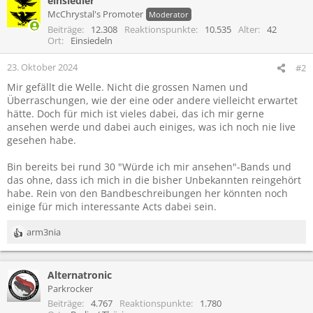
einsiedler
k
t
McChrystal's Promoter
Moderator
i
Beiträge
12.308
Reaktionspunkte
10.535
Alter
42
o
Ort
Einsiedeln
n
e
23. Oktober 2024
#2
n
Mir gefällt die Welle. Nicht die grossen Namen und
:
Überraschungen, wie der eine oder andere vielleicht erwartet
hätte. Doch für mich ist vieles dabei, das ich mir gerne
ansehen werde und dabei auch einiges, was ich noch nie live
gesehen habe.
Bin bereits bei rund 30 "Würde ich mir ansehen"-Bands und
das ohne, dass ich mich in die bisher Unbekannten reingehört
habe. Rein von den Bandbeschreibungen her könnten noch
einige für mich interessante Acts dabei sein.
arm3nia
R
e
a
Alternatronic
k
t
Parkrocker
i
Beiträge
4.767
Reaktionspunkte
1.780
o