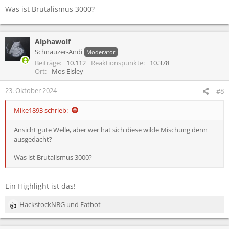
Was ist Brutalismus 3000?
Alphawolf
Schnauzer-Andi
Moderator
Beiträge
10.112
Reaktionspunkte
10.378
Ort
Mos Eisley
23. Oktober 2024
#8
Mike1893 schrieb:
Ansicht gute Welle, aber wer hat sich diese wilde Mischung denn
ausgedacht?
Was ist Brutalismus 3000?
Ein Highlight ist das!
HackstockNBG
und
Fatbot
R
e
a