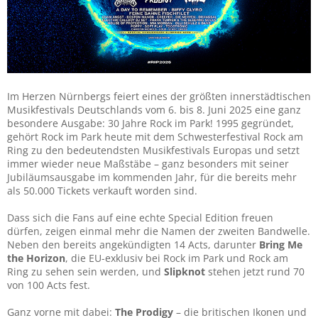
Im Herzen Nürnbergs feiert eines der größten innerstädtischen
Musikfestivals Deutschlands vom 6. bis 8. Juni 2025 eine ganz
besondere Ausgabe: 30 Jahre Rock im Park! 1995 gegründet,
gehört Rock im Park heute mit dem Schwesterfestival Rock am
Ring zu den bedeutendsten Musikfestivals Europas und setzt
immer wieder neue Maßstäbe – ganz besonders mit seiner
Jubiläumsausgabe im kommenden Jahr, für die bereits mehr
als 50.000 Tickets verkauft worden sind.
Dass sich die Fans auf eine echte Special Edition freuen
dürfen, zeigen einmal mehr die Namen der zweiten Bandwelle.
Neben den bereits angekündigten 14 Acts, darunter
Bring Me
the Horizon
, die EU-exklusiv bei Rock im Park und Rock am
Ring zu sehen sein werden, und
Slipknot
stehen jetzt rund 70
von 100 Acts fest.
Ganz vorne mit dabei:
The Prodigy
– die britischen Ikonen und