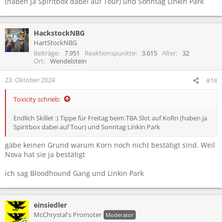
(haben ja Spiritbox dabei auf Tour) und Sonntag Linkin Park
HackstockNBG
HartStockNBG
Beiträge
7.951
Reaktionspunkte
3.615
Alter
32
Ort
Wendelstein
23. Oktober 2024
#18
Toxicity schrieb:
Endlich Skillet :) Tippe für Freitag beim TBA Slot auf KoRn (haben ja
Spiritbox dabei auf Tour) und Sonntag Linkin Park
gäbe keinen Grund warum Korn noch nicht bestätigt sind. Weil
Nova hat sie ja bestätigt
ich sag Bloodhound Gang und Linkin Park
einsiedler
McChrystal's Promoter
Moderator