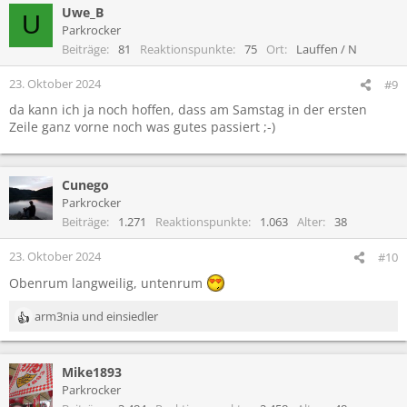
Uwe_B
k
U
t
Parkrocker
i
Beiträge
81
Reaktionspunkte
75
Ort
Lauffen / N
o
n
23. Oktober 2024
#9
e
da kann ich ja noch hoffen, dass am Samstag in der ersten
n
Zeile ganz vorne noch was gutes passiert ;-)
:
Cunego
Parkrocker
Beiträge
1.271
Reaktionspunkte
1.063
Alter
38
23. Oktober 2024
#10
Obenrum langweilig, untenrum
arm3nia
und
einsiedler
R
e
a
Mike1893
k
t
Parkrocker
i