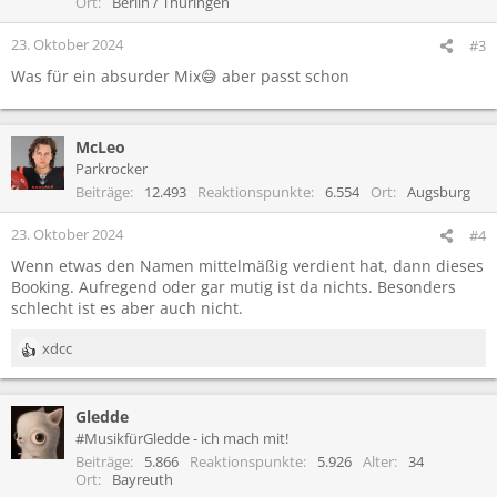
Ort
Berlin / Thüringen
n
e
23. Oktober 2024
#3
n
Was für ein absurder Mix😅 aber passt schon
:
McLeo
Parkrocker
Beiträge
12.493
Reaktionspunkte
6.554
Ort
Augsburg
23. Oktober 2024
#4
Wenn etwas den Namen mittelmäßig verdient hat, dann dieses
Booking. Aufregend oder gar mutig ist da nichts. Besonders
schlecht ist es aber auch nicht.
xdcc
R
e
a
Gledde
k
t
#MusikfürGledde - ich mach mit!
i
Beiträge
5.866
Reaktionspunkte
5.926
Alter
34
o
Ort
Bayreuth
n