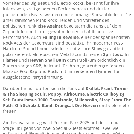
Vorreiter des Big Beat und Electro-Rocks, bekannt für ihre
intensiven, kraftgeladenen Performances und düster
pulsierenden Beats, werden eine einmalige Show abliefern. Die
amerikanischen Punk-Rock-Helden und Vorreiter des
politischen Punk
Rise Against
begeistern die Fans auf dem
Zeppelinfeld mit ihrer gewohnt leidenschaftlichen Live-
Performance. Auch
Falling In Reverse
, einer der spannendsten
Rock-Acts der Gegenwart, sind bestätigt. Ihr moderner Post-
Hardcore-Sound immer wieder kreativ, ihre Show garantiert
polarisierend. Mit epischen Metal-Sounds heizen
Spiritbox
,
In
Flames
und
Heaven Shall Burn
dem Publikum ordentlich ein.
Zudem sorgen
SDP
, bekannt für ihren genreübergreifenden
Mix aus Pop, Rap und Rock, mit mitreißenden Hymnen für
ausgelassene Partystimmung.
Darüber hinaus dürfen sich die Fans auf
Skillet, Frank Turner
& The Sleeping Souls, Poppy, Airbourne, Electric Callboy DJ
Set, Brutalismus 3000, Tocotronic, Millencolin, Stray From The
Path, Olli Schulz & Band, Drangsal, Die Nerven
und viele mehr
freuen.
Am Festivalsonntag wird Rock im Park 2025 auf der Utopia
Stage übrigens von zwei Special Guests eröffnet –zwei viel
gefragte Publikumslieblinge, die von der Musikszene gefeiert