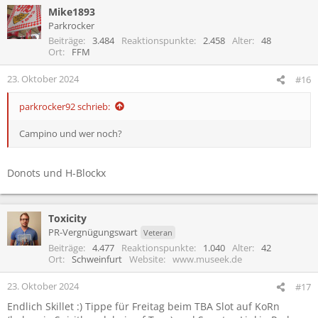
Mike1893
Parkrocker
Beiträge
3.484
Reaktionspunkte
2.458
Alter
48
Ort
FFM
23. Oktober 2024
#16
parkrocker92 schrieb:
Campino und wer noch?
Donots und H-Blockx
Toxicity
PR-Vergnügungswart
Veteran
Beiträge
4.477
Reaktionspunkte
1.040
Alter
42
Ort
Schweinfurt
Website
www.museek.de
23. Oktober 2024
#17
Endlich Skillet :) Tippe für Freitag beim TBA Slot auf KoRn