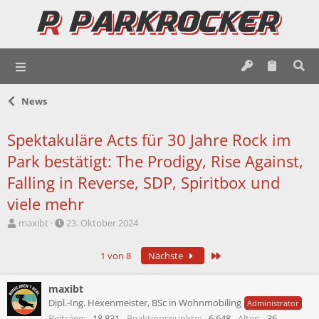
News
Spektakuläre Acts für 30 Jahre Rock im
Park bestätigt: The Prodigy, Rise Against,
Falling in Reverse, SDP, Spiritbox und
viele mehr
E
E
maxibt
23. Oktober 2024
r
r
s
s
Letzte
1 von 8
Nächste
t
t
e
e
l
l
maxibt
l
l
Dipl.-Ing. Hexenmeister, BSc in Wohnmobiling
Administrator
e
t
Beiträge
18.831
Reaktionspunkte
6.648
Alter
36