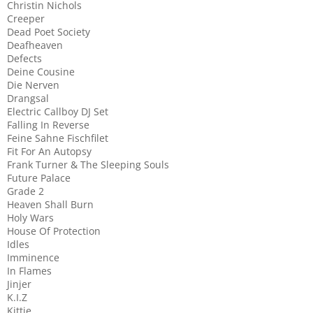
Christin Nichols
Creeper
Dead Poet Society
Deafheaven
Defects
Deine Cousine
Die Nerven
Drangsal
Electric Callboy DJ Set
Falling In Reverse
Feine Sahne Fischfilet
Fit For An Autopsy
Frank Turner & The Sleeping Souls
Future Palace
Grade 2
Heaven Shall Burn
Holy Wars
House Of Protection
Idles
Imminence
In Flames
Jinjer
K.I.Z
Kittie