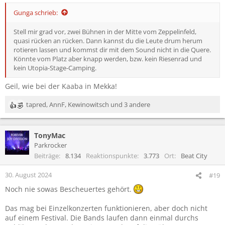
Gunga schrieb:
Stell mir grad vor, zwei Bühnen in der Mitte vom Zeppelinfeld,
quasi rücken an rücken. Dann kannst du die Leute drum herum
rotieren lassen und kommst dir mit dem Sound nicht in die Quere.
Könnte vom Platz aber knapp werden, bzw. kein Riesenrad und
kein Utopia-Stage-Camping.
Geil, wie bei der Kaaba in Mekka!
tapred
,
AnnF
,
Kewinowitsch
und 3 andere
R
e
a
TonyMac
k
t
Parkrocker
i
Beiträge
8.134
Reaktionspunkte
3.773
Ort
Beat City
o
n
30. August 2024
#19
e
Noch nie sowas Bescheuertes gehört.
n
:
Das mag bei Einzelkonzerten funktionieren, aber doch nicht
auf einem Festival. Die Bands laufen dann einmal durchs