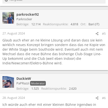
R
e
a
parkrocker92
k
t
Parkrocker
i
Beiträge
12.114
Reaktionspunkte
4.818
Ort
Bari (IT)
o
n
27. August 2024
#5
e
Glaub auch eher an ne kleine Lösung und daran dass sie kein
n
wirklich neues Konzept bringen sondern dass das ne Kopie von
:
der White Stage beim Southside wird. Eventuell auch mit nem
Wechsel dass die neue Bühne das bisherige Club-Stage Line-
Up bekommt und die Club (weil eben Indoor) die
Indie/Newcomer/Elektro-Bühne wird.
DuckieW
PaPRazzi
Moderator
Beiträge
1.525
Reaktionspunkte
2.620
28. August 2024
#6
Ich würde auch eher mit einer kleinen Bühne irgendwo in