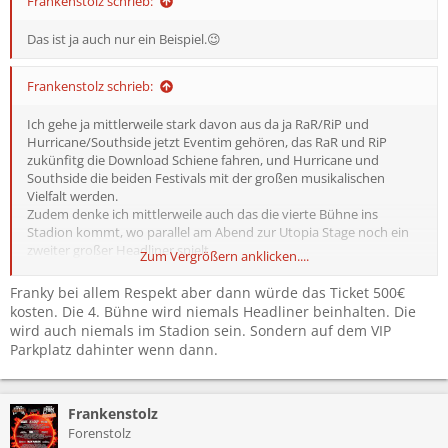
Frankenstolz schrieb:
Das ist ja auch nur ein Beispiel.😉
Frankenstolz schrieb:
Ich gehe ja mittlerweile stark davon aus da ja RaR/RiP und
Hurricane/Southside jetzt Eventim gehören, das RaR und RiP
zukünfitg die Download Schiene fahren, und Hurricane und
Southside die beiden Festivals mit der großen musikalischen
Vielfalt werden.
Zudem denke ich mittlerweile auch das die vierte Bühne ins
Stadion kommt, wo parallel am Abend zur Utopia Stage noch ein
zweiter großer Headliner spielt.
Zum Vergrößern anklicken....
Und so könnte das ganze meiner Meinung nach aussehen:
Franky bei allem Respekt aber dann würde das Ticket 500€
Freitag:
kosten. Die 4. Bühne wird niemals Headliner beinhalten. Die
Headliner: Slipknot (Utopia Stage)
wird auch niemals im Stadion sein. Sondern auf dem VIP
Oasis (Stadion)
Parkplatz dahinter wenn dann.
Avril Lavigne (Mandora Stage)
Co-Headliner:
Five Finger Death Punch (Utopia Stage)
The Offspring (Stadion)
Frankenstolz
Simple Plan (Mandora Stage)
Forenstolz