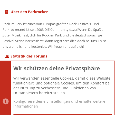
Über den Parkrocker
Rock im Park ist eines von Europas größten Rock-Festivals. Und
Parkrocker.net ist seit 2003 DIE Community dazu! Wenn Du Spaß an
guter Musik hast, dich für Rock im Park und die deutschsprachige
Festival-Szene interessierst, dann registriere dich doch bei uns. Es ist
unverbindlich und kostenlos. Wir freuen uns auf dich!
Statistik des Forums
Wir schützen deine Privatsphäre
Themen
22.120
Beiträge
825.660
Wir verwenden essentielle Cookies, damit diese Website
Mitglieder
12.425
funktioniert, und optionale Cookies, um den Komfort bei
Neuestes Mitglied
Toddster85
der Nutzung zu verbessern und Funktionen von
Drittanbietern bereitzustellen.
Konfiguriere deine Einstellungen und erhalte weitere
Informationen
Datenschutz-Einstellungen
PR Light
Deutsch [Du]