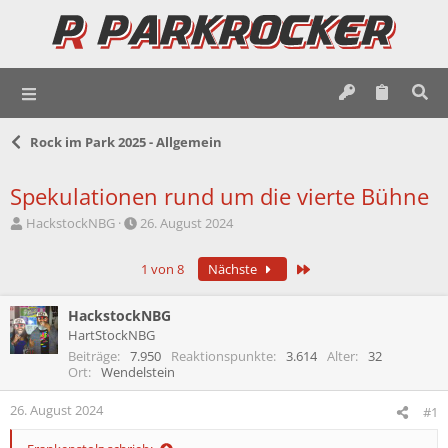
Rock im Park 2025 - Allgemein
Spekulationen rund um die vierte Bühne
E
E
HackstockNBG
26. August 2024
r
r
s
s
Letzte
1 von 8
Nächste
t
t
e
e
l
l
HackstockNBG
l
l
HartStockNBG
e
t
Beiträge
7.950
Reaktionspunkte
3.614
Alter
32
r
a
Ort
Wendelstein
m
26. August 2024
#1