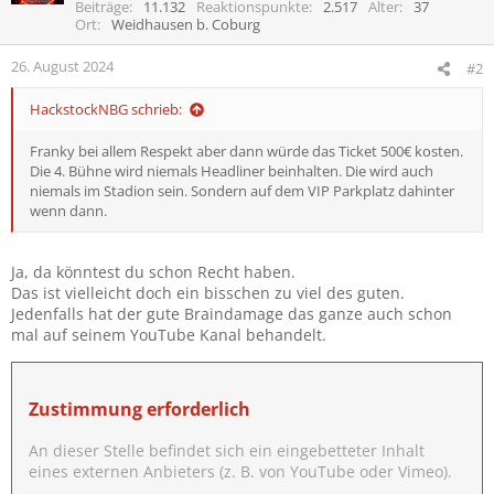
Beiträge
11.132
Reaktionspunkte
2.517
Alter
37
Samstag:
Ort
Weidhausen b. Coburg
Headliner: Die Toten Hosen (Utopia Stage)
Scorpions oder Volbeat (Stadion)
26. August 2024
#2
Korn (Mandora Stage)
Co-Headliner: Beatsteaks (Utopia Stage)
HackstockNBG schrieb:
Sabaton (Stadion)
Amon Amarth (Mandora Stage)
Franky bei allem Respekt aber dann würde das Ticket 500€ kosten.
Die 4. Bühne wird niemals Headliner beinhalten. Die wird auch
Sonntag:
niemals im Stadion sein. Sondern auf dem VIP Parkplatz dahinter
Headiner: Metallica, Iron Maiden oder Guns N' Roses (Utopia
wenn dann.
Stage)
Linkin Park (Stadion)
Slayer (Mandora Stage)
Ja, da könntest du schon Recht haben.
Co-Headliner: Bullet Form My Valentine (Utopia Stage)
Das ist vielleicht doch ein bisschen zu viel des guten.
Rise Against (Stadion)
Jedenfalls hat der gute Braindamage das ganze auch schon
Architects (Mandora Stage)
mal auf seinem YouTube Kanal behandelt.
Und dazu kommt halt noch das Mittelfeld inklusive Orbit Stage
Headliner und Co-Headliner.
Zustimmung erforderlich
An dieser Stelle befindet sich ein eingebetteter Inhalt
eines externen Anbieters (z. B. von YouTube oder Vimeo).