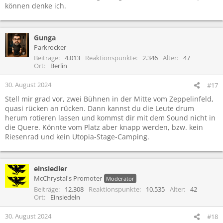
können denke ich.
Gunga
Parkrocker
Beiträge
4.013
Reaktionspunkte
2.346
Alter
47
Ort
Berlin
30. August 2024
#17
Stell mir grad vor, zwei Bühnen in der Mitte vom Zeppelinfeld,
quasi rücken an rücken. Dann kannst du die Leute drum
herum rotieren lassen und kommst dir mit dem Sound nicht in
die Quere. Könnte vom Platz aber knapp werden, bzw. kein
Riesenrad und kein Utopia-Stage-Camping.
einsiedler
McChrystal's Promoter
Moderator
Beiträge
12.308
Reaktionspunkte
10.535
Alter
42
Ort
Einsiedeln
30. August 2024
#18