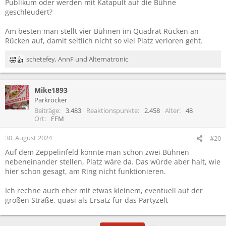
Publikum oder werden mit Katapult auf die Bühne
geschleudert?
Am besten man stellt vier Bühnen im Quadrat Rücken an
Rücken auf, damit seitlich nicht so viel Platz verloren geht.
schetefey
,
AnnF
und
Alternatronic
R
e
a
Mike1893
k
t
Parkrocker
i
Beiträge
3.483
Reaktionspunkte
2.458
Alter
48
o
Ort
FFM
n
e
30. August 2024
#20
n
Auf dem Zeppelinfeld könnte man schon zwei Bühnen
:
nebeneinander stellen, Platz wäre da. Das würde aber halt, wie
hier schon gesagt, am Ring nicht funktionieren.
Ich rechne auch eher mit etwas kleinem, eventuell auf der
großen Straße, quasi als Ersatz für das Partyzelt