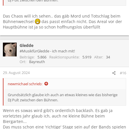
Das Chaos will ich sehen.. das gäb Mord und Totschlag beim
Bühnenwechsel
das passt einfach nicht. Das Areal vor der
Hauptbühne ist ja so schon hoffnungslos überfüllt
Gledde
#MusikfürGledde - ich mach mit!
Beiträge
5.866
Reaktionspunkte
5.919
Alter
34
Ort
Bayreuth
29. August 2024
#16
newmichael schrieb:
Grundsätzlich glaube ich auch an etwas kleines wie das bisherige
DJ Pult zwischen den Bühnen.
Wenn es sowas wird gibt's ordentlich backlash. Es gab ja
vorletztes Jahr glaub ich, auch ne kleine Bühne beim
Biergarten...
Das muss schon eine 'richtige' Stage sein auf der Bands spielen