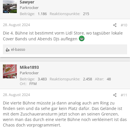
Sawyer
Parkrocker
Beiträge
1.186
Reaktionspunkte
215
28. August 2024
#10
Die 4. Bühne ist bestimmt vorm Lidl Store, wo tagsüber lokale
Cover Bands und Abends DJs auflegen
el-basso
R
e
a
Mike1893
k
t
Parkrocker
i
Beiträge
3.483
Reaktionspunkte
2.458
Alter
48
o
Ort
FFM
n
e
28. August 2024
#11
n
Die vierte Bühne müsste ja dann analog auch am Ring zu
:
finden sein und da sehe gar kein Platz dafür. Das Gelände ist
mit dem Zuschaueransturm jetzt schon an seinen Grenzen,
wenn man das durch eine vierte Bühne noch verkleinert ist das
Chaos doch vorprogrammiert.