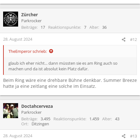
Zürcher
Parkrocker
Beiträge
17
Reaktionspunkte
7
Alter
36
28. August 2024
#12
TheEmperor schrieb:
glaub ich eher nicht... dann müssten sie es am Ring auch so
machen und da ist absolut kein Platz dafür.
Beim Ring wäre eine drehbare Bühne denkbar. Summer Breeze
hatte ja eine zeitlang eine solche im Einsatz.
Doctahcerveza
Parkrocker
Beiträge
3.495
Reaktionspunkte
1.459
Alter
43
Ort
Ditzingen
28. August 2024
#13