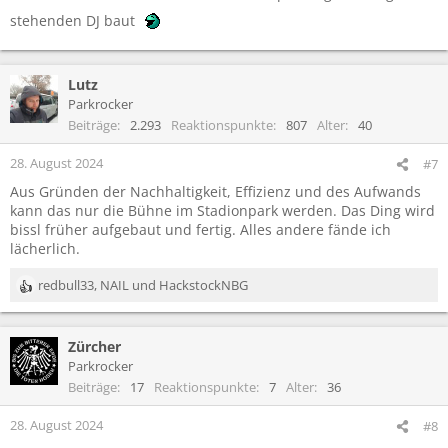
stehenden DJ baut
Lutz
Parkrocker
Beiträge
2.293
Reaktionspunkte
807
Alter
40
28. August 2024
#7
Aus Gründen der Nachhaltigkeit, Effizienz und des Aufwands
kann das nur die Bühne im Stadionpark werden. Das Ding wird
bissl früher aufgebaut und fertig. Alles andere fände ich
lächerlich.
redbull33
,
NAIL
und
HackstockNBG
R
e
a
Zürcher
k
t
Parkrocker
i
Beiträge
17
Reaktionspunkte
7
Alter
36
o
n
28. August 2024
#8
e