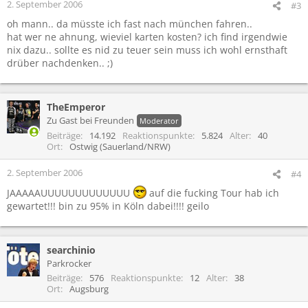
2. September 2006
#3
oh mann.. da müsste ich fast nach münchen fahren..
hat wer ne ahnung, wieviel karten kosten? ich find irgendwie
nix dazu.. sollte es nid zu teuer sein muss ich wohl ernsthaft
drüber nachdenken.. ;)
TheEmperor
Zu Gast bei Freunden
Moderator
Beiträge
14.192
Reaktionspunkte
5.824
Alter
40
Ort
Ostwig (Sauerland/NRW)
2. September 2006
#4
JAAAAAUUUUUUUUUUUUU
auf die fucking Tour hab ich
gewartet!!! bin zu 95% in Köln dabei!!!! geilo
searchinio
Parkrocker
Beiträge
576
Reaktionspunkte
12
Alter
38
Ort
Augsburg