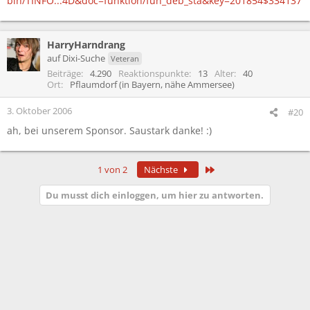
bin/TINFO...4D&doc=funktion/fun_deb_sta&key=201854$334137
HarryHarndrang
auf Dixi-Suche
Veteran
Beiträge
4.290
Reaktionspunkte
13
Alter
40
Ort
Pflaumdorf (in Bayern, nähe Ammersee)
3. Oktober 2006
#20
ah, bei unserem Sponsor. Saustark danke! :)
Letzte
1 von 2
Nächste
Du musst dich einloggen, um hier zu antworten.