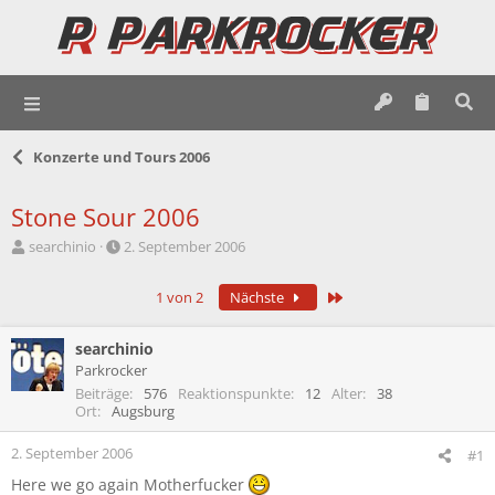
Konzerte und Tours 2006
Stone Sour 2006
E
E
searchinio
2. September 2006
r
r
s
s
Letzte
1 von 2
Nächste
t
t
e
e
l
l
searchinio
l
l
Parkrocker
e
t
Beiträge
576
Reaktionspunkte
12
Alter
38
r
a
Ort
Augsburg
m
2. September 2006
#1
Here we go again Motherfucker