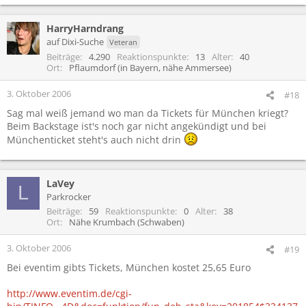
HarryHarndrang
auf Dixi-Suche
Veteran
Beiträge
4.290
Reaktionspunkte
13
Alter
40
Ort
Pflaumdorf (in Bayern, nähe Ammersee)
3. Oktober 2006
#18
Sag mal weiß jemand wo man da Tickets für München kriegt?
Beim Backstage ist's noch gar nicht angekündigt und bei
Münchenticket steht's auch nicht drin
LaVey
L
Parkrocker
Beiträge
59
Reaktionspunkte
0
Alter
38
Ort
Nähe Krumbach (Schwaben)
3. Oktober 2006
#19
Bei eventim gibts Tickets, München kostet 25,65 Euro
http://www.eventim.de/cgi-