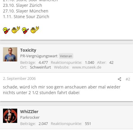
23.10. Slayer Zürich
27.10. Slayer München
1.11. Stone Sour Zürich
Toxicity
PR-Vergnügungswart
Veteran
Beiträge
4.477
Reaktionspunkte
1.040
Alter
42
Ort
Schweinfurt
Website
www.museek.de
2. September 2006
#2
schade, würd ich mir soo gern anschauen aber mal wieder
nichts unter 2 1/2 stunden fahrt dabei
WhiZZler
Parkrocker
Beiträge
2.047
Reaktionspunkte
551