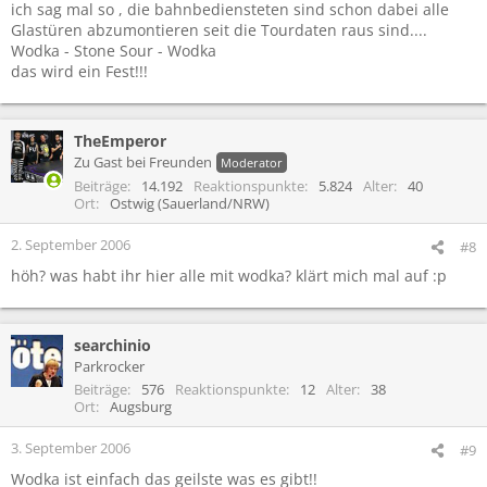
ich sag mal so , die bahnbediensteten sind schon dabei alle
Glastüren abzumontieren seit die Tourdaten raus sind....
Wodka - Stone Sour - Wodka
das wird ein Fest!!!
TheEmperor
Zu Gast bei Freunden
Moderator
Beiträge
14.192
Reaktionspunkte
5.824
Alter
40
Ort
Ostwig (Sauerland/NRW)
2. September 2006
#8
höh? was habt ihr hier alle mit wodka? klärt mich mal auf :p
searchinio
Parkrocker
Beiträge
576
Reaktionspunkte
12
Alter
38
Ort
Augsburg
3. September 2006
#9
Wodka ist einfach das geilste was es gibt!!