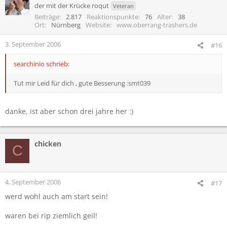
der mit der Krücke roqut
Veteran
Beiträge
2.817
Reaktionspunkte
76
Alter
38
Ort
Nürnberg
Website
www.oberrang-trashers.de
3. September 2006
#16
searchinio schrieb:
Tut mir Leid für dich , gute Besserung :smt039
danke, ist aber schon drei jahre her :)
chicken
C
4. September 2006
#17
werd wohl auch am start sein!
waren bei rip ziemlich geil!