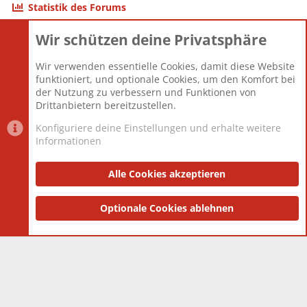
Statistik des Forums
Wir schützen deine Privatsphäre
Themen
22.120
Beiträge
825.667
Wir verwenden essentielle Cookies, damit diese Website
Mitglieder
12.425
funktioniert, und optionale Cookies, um den Komfort bei
Neuestes Mitglied
Toddster85
der Nutzung zu verbessern und Funktionen von
Drittanbietern bereitzustellen.
Konfiguriere deine Einstellungen und erhalte weitere
Informationen
Datenschutz-Einstellungen
PR Light
Deutsch [Du]
Nutzungsbedingungen
Alle Cookies akzeptieren
Datenschutzerklärung
Impressum
®
Community platform by XenForo
Optionale Cookies ablehnen
© 2010-2025 XenForo Ltd.
|
Style
and add-ons by ThemeHouse