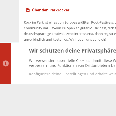
Über den Parkrocker
Rock im Park ist eines von Europas größten Rock-Festivals. U
Community dazu! Wenn Du Spaß an guter Musik hast, dich f
deutschsprachige Festival-Szene interessierst, dann registrier
unverbindlich und kostenlos. Wir freuen uns auf dich!
Wir schützen deine Privatsphär
Wir verwenden essentielle Cookies, damit diese W
Datenschutz-Einstellungen
PR Light
Deutsch [Du]
verbessern und Funktionen von Drittanbietern ber
Konfiguriere deine Einstellungen und erhalte wei
®
Community platform by XenForo
© 2010-2025 XenForo Lt