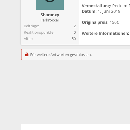
m
Veranstaltung:
Rock im 
Datum:
1. Juni 2018
Sharanxy
Parkrocker
Originalpreis:
150€
Beiträge
2
Reaktionspunkte
0
Weitere Informationen:
Alter
50
Für weitere Antworten geschlossen.