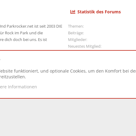
Statistik des Forums
nd Parkrocker.net ist seit 2003 DIE
Themen
ür Rock im Park und die
Beiträge
e dich doch bei uns. Es ist
Mitglieder
Neuestes Mitglied
e
ebsite funktioniert, und optionale Cookies, um den Komfort bei d
N
eitzustellen.
tere Informationen
d.
|
Style and add-ons by ThemeHouse