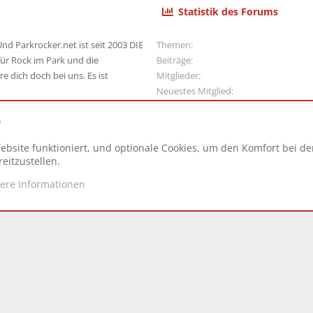
Statistik des Forums
nd Parkrocker.net ist seit 2003 DIE
Themen
ür Rock im Park und die
Beiträge
e dich doch bei uns. Es ist
Mitglieder
Neuestes Mitglied
e
ebsite funktioniert, und optionale Cookies, um den Komfort bei d
N
eitzustellen.
tere Informationen
d.
|
Style and add-ons by ThemeHouse