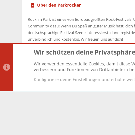
Über den Parkrocker
Rock im Park ist eines von Europas größten Rock-Festivals. U
Community dazu! Wenn Du Spaß an guter Musik hast, dich f
deutschsprachige Festival-Szene interessierst, dann registrier
unverbindlich und kostenlos. Wir freuen uns auf dich!
Wir schützen deine Privatsphär
Wir verwenden essentielle Cookies, damit diese W
Datenschutz-Einstellungen
PR Light
Deutsch [Du]
verbessern und Funktionen von Drittanbietern ber
Konfiguriere deine Einstellungen und erhalte wei
®
Community platform by XenForo
© 2010-2025 XenForo Lt