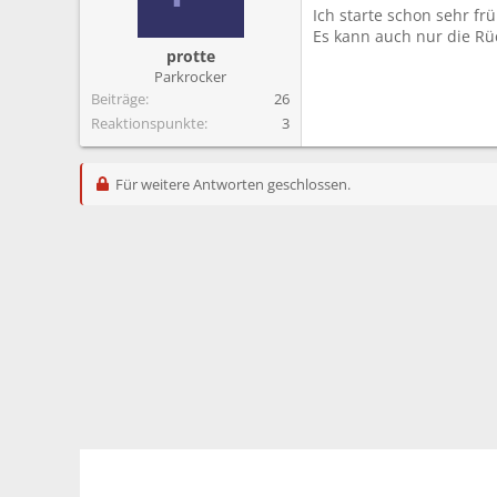
m
Ich starte schon sehr f
Es kann auch nur die Rü
protte
Parkrocker
Beiträge
26
Reaktionspunkte
3
Für weitere Antworten geschlossen.