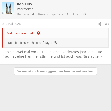
Rob_HBS
k
t
Parkrocker
i
Beiträge
44
Reaktionspunkte
15
Alter
39
o
n
31. Mai 2026
#3
e
n
MsUnicorn schrieb:
:
Hach ich freu mich so auf Taylor 🥰
hab sie zwei mal vor ACDC gesehen vorletztes jahr, die gute
frau hat eine hammer stimme und ist auch was fürs auge ;)
Du musst dich einloggen, um hier zu antworten.