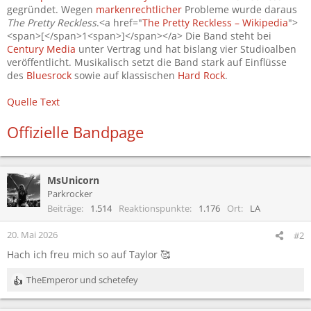
gegründet. Wegen
markenrechtlicher
Probleme wurde daraus
The Pretty Reckless
.<a href="
The Pretty Reckless – Wikipedia
">
<span>[</span>1<span>]</span></a> Die Band steht bei
Century Media
unter Vertrag und hat bislang vier Studioalben
veröffentlicht. Musikalisch setzt die Band stark auf Einflüsse
des
Bluesrock
sowie auf klassischen
Hard Rock
.
Quelle Text
Offizielle Bandpage
MsUnicorn
Parkrocker
Beiträge
1.514
Reaktionspunkte
1.176
Ort
LA
20. Mai 2026
#2
Hach ich freu mich so auf Taylor 🥰
TheEmperor
und
schetefey
R
e
a