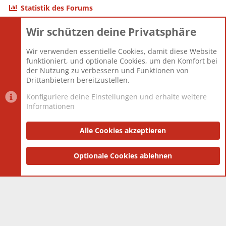
Statistik des Forums
Wir schützen deine Privatsphäre
Themen
22.120
Beiträge
825.659
Wir verwenden essentielle Cookies, damit diese Website
Mitglieder
12.425
funktioniert, und optionale Cookies, um den Komfort bei
Neuestes Mitglied
Toddster85
der Nutzung zu verbessern und Funktionen von
Drittanbietern bereitzustellen.
Konfiguriere deine Einstellungen und erhalte weitere
Informationen
Datenschutz-Einstellungen
PR Light
Deutsch [Du]
Nutzungsbedingungen
Alle Cookies akzeptieren
Datenschutzerklärung
Impressum
®
Community platform by XenForo
Optionale Cookies ablehnen
© 2010-2025 XenForo Ltd.
|
Style
and add-ons by ThemeHouse