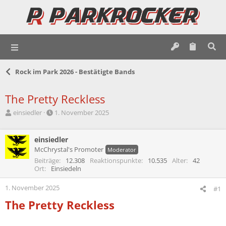
Rock im Park 2026 - Bestätigte Bands
The Pretty Reckless
E
E
einsiedler
1. November 2025
r
r
s
s
t
einsiedler
t
e
e
McChrystal's Promoter
Moderator
l
l
Beiträge
12.308
Reaktionspunkte
10.535
Alter
42
l
l
Ort
Einsiedeln
e
t
r
a
1. November 2025
#1
m
The Pretty Reckless