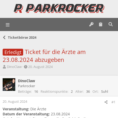
Ticketbörse 2024
Ticket für die Ärzte am
Erledigt
23.08.2024 abzugeben
E
E
DinoClaw
20. August 2024
r
r
s
s
t
DinoClaw
t
e
e
Parkrocker
l
l
Beiträge
16
Reaktionspunkte
2
Alter
36
Ort
Suhl
l
l
e
t
20. August 2024
#1
r
a
Veranstaltung:
Die Ärzte
m
Datum der Veranstaltung:
23.08.2024