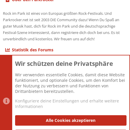
Rock im Park ist eines von Europas größten Rock-Festivals. Und
Parkrocker.net ist seit 2003 DIE Community dazu! Wenn Du Spaß an
guter Musik hast, dich für Rock im Park und die deutschsprachige
Festival-Szene interessierst, dann registriere dich doch bei uns. Es ist
unverbindlich und kostenlos. Wir freuen uns auf dich!
Statistik des Forums
Wir schützen deine Privatsphäre
Themen
22.121
Beiträge
825.690
Wir verwenden essentielle Cookies, damit diese Website
Mitglieder
12.427
funktioniert, und optionale Cookies, um den Komfort bei
Neuestes Mitglied
Berlin
der Nutzung zu verbessern und Funktionen von
Drittanbietern bereitzustellen.
Konfiguriere deine Einstellungen und erhalte weitere
Informationen
Datenschutz-Einstellungen
PR Light
Deutsch [Du]
Nutzungsbedingungen
Alle Cookies akzeptieren
Datenschutzerklärung
Impressum