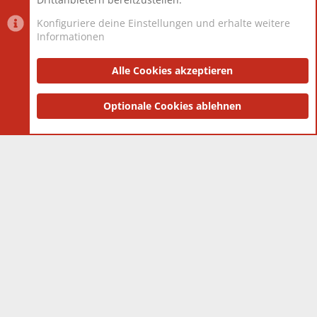
Konfiguriere deine Einstellungen und erhalte weitere
Informationen
Datenschutz-Einstellungen
PR Light
Deutsch [Du]
Nutzungsbedingungen
Alle Cookies akzeptieren
Datenschutzerklärung
Impressum
®
Community platform by XenForo
Optionale Cookies ablehnen
© 2010-2025 XenForo Ltd.
|
Style
and add-ons by ThemeHouse