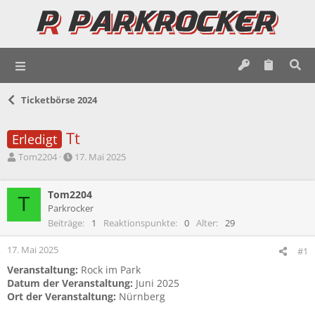
Ticketbörse 2024
Tt
Erledigt
E
E
Tom2204
17. Mai 2025
r
r
s
s
t
Tom2204
t
T
e
e
Parkrocker
l
l
Beiträge
1
Reaktionspunkte
0
Alter
29
l
l
e
t
17. Mai 2025
#1
r
a
Veranstaltung:
Rock im Park
m
Datum der Veranstaltung:
Juni 2025
Ort der Veranstaltung:
Nürnberg