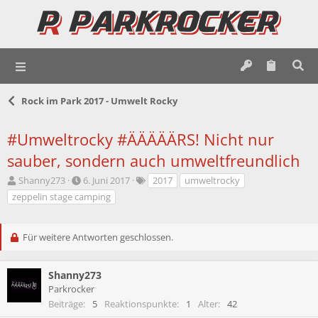
Rock im Park 2017 - Umwelt Rocky
#Umweltrocky #ÄÄÄÄÄRS! Nicht nur
sauber, sondern auch umweltfreundlich
E
E
S
Shanny273
6. Juni 2017
2017
umweltrocky
r
r
c
zeppelin stage camping
s
s
h
t
t
l
e
e
a
Für weitere Antworten geschlossen.
l
l
g
l
l
w
e
t
o
Shanny273
r
a
r
Parkrocker
m
t
Beiträge
5
Reaktionspunkte
1
Alter
42
e