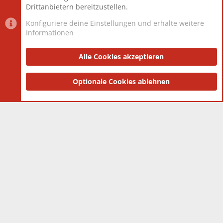
Drittanbietern bereitzustellen.
Konfiguriere deine Einstellungen und erhalte weitere
Informationen
Datenschutz-Einstellungen
PR Light
Deutsch [Du]
Nutzungsbedingungen
Alle Cookies akzeptieren
Datenschutzerklärung
Impressum
®
Community platform by XenForo
Optionale Cookies ablehnen
© 2010-2025 XenForo Ltd.
|
Style
and add-ons by ThemeHouse