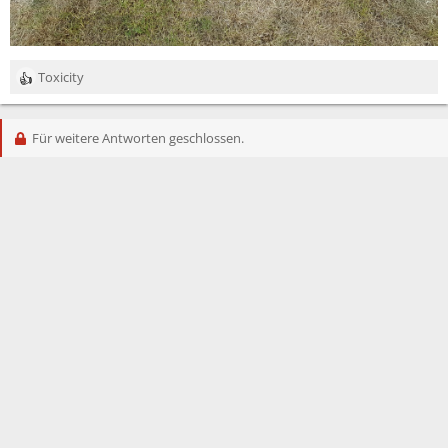
Toxicity
R
e
a
Für weitere Antworten geschlossen.
k
t
i
o
n
e
n
: