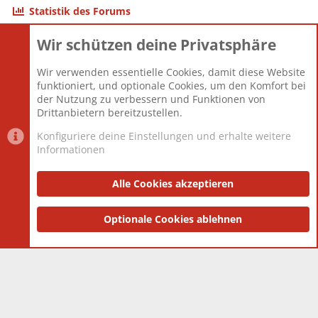
Statistik des Forums
Wir schützen deine Privatsphäre
Themen
22.121
Beiträge
825.694
Wir verwenden essentielle Cookies, damit diese Website
Mitglieder
12.427
funktioniert, und optionale Cookies, um den Komfort bei
Neuestes Mitglied
Berlin
der Nutzung zu verbessern und Funktionen von
Drittanbietern bereitzustellen.
Konfiguriere deine Einstellungen und erhalte weitere
Informationen
Datenschutz-Einstellungen
PR Light
Deutsch [Du]
Nutzungsbedingungen
Alle Cookies akzeptieren
Datenschutzerklärung
Impressum
®
Community platform by XenForo
Optionale Cookies ablehnen
© 2010-2025 XenForo Ltd.
|
Style
and add-ons by ThemeHouse