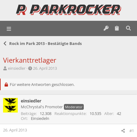
Rock im Park 2013 - Bestätigte Bands
Vierkanttretlager
E
E
einsiedler
26. April 2013
r
r
s
s
t
Für weitere Antworten geschlossen.
t
e
e
l
l
einsiedler
l
l
e
t
McChrystal's Promoter
Moderator
r
a
Beiträge
12.308
Reaktionspunkte
10.535
Alter
42
m
Ort
Einsiedeln
26. April 2013
#1