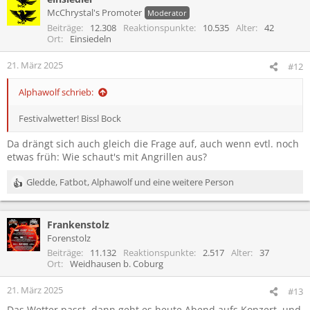
t
McChrystal's Promoter
Moderator
i
Beiträge
12.308
Reaktionspunkte
10.535
Alter
42
o
Ort
Einsiedeln
n
e
21. März 2025
#12
n
:
Alphawolf schrieb:
Festivalwetter! Bissl Bock
Da drängt sich auch gleich die Frage auf, auch wenn evtl. noch
etwas früh: Wie schaut's mit Angrillen aus?
Gledde
,
Fatbot
,
Alphawolf
und eine weitere Person
R
e
a
Frankenstolz
k
t
Forenstolz
i
Beiträge
11.132
Reaktionspunkte
2.517
Alter
37
o
Ort
Weidhausen b. Coburg
n
e
21. März 2025
#13
n
Das Wetter passt, dann geht es heute Abend aufs Konzert, und