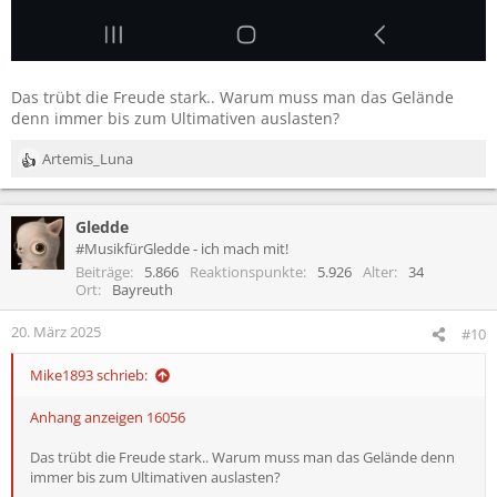
Das trübt die Freude stark.. Warum muss man das Gelände
denn immer bis zum Ultimativen auslasten?
Artemis_Luna
R
e
a
Gledde
k
t
#MusikfürGledde - ich mach mit!
i
Beiträge
5.866
Reaktionspunkte
5.926
Alter
34
o
Ort
Bayreuth
n
e
20. März 2025
#10
n
:
Mike1893 schrieb:
Anhang anzeigen 16056
Das trübt die Freude stark.. Warum muss man das Gelände denn
immer bis zum Ultimativen auslasten?