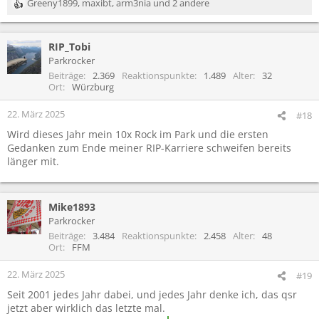
Greeny1899
,
maxibt
,
arm3nia
und 2 andere
R
e
a
RIP_Tobi
k
t
Parkrocker
i
Beiträge
2.369
Reaktionspunkte
1.489
Alter
32
o
Ort
Würzburg
n
e
22. März 2025
#18
n
Wird dieses Jahr mein 10x Rock im Park und die ersten
:
Gedanken zum Ende meiner RIP-Karriere schweifen bereits
länger mit.
Mike1893
Parkrocker
Beiträge
3.484
Reaktionspunkte
2.458
Alter
48
Ort
FFM
22. März 2025
#19
Seit 2001 jedes Jahr dabei, und jedes Jahr denke ich, das qsr
jetzt aber wirklich das letzte mal.