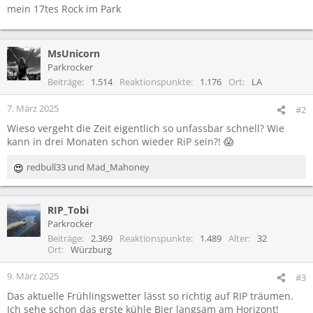
mein 17tes Rock im Park
MsUnicorn
Parkrocker
Beiträge
1.514
Reaktionspunkte
1.176
Ort
LA
7. März 2025
#2
Wieso vergeht die Zeit eigentlich so unfassbar schnell? Wie
kann in drei Monaten schon wieder RiP sein?! 😱
redbull33
und
Mad_Mahoney
R
e
a
RIP_Tobi
k
t
Parkrocker
i
Beiträge
2.369
Reaktionspunkte
1.489
Alter
32
o
Ort
Würzburg
n
e
9. März 2025
#3
n
Das aktuelle Frühlingswetter lässt so richtig auf RIP träumen.
:
Ich sehe schon das erste kühle Bier langsam am Horizont!