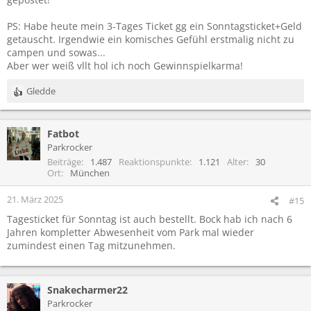
PS: Habe heute mein 3-Tages Ticket gg ein Sonntagsticket+Geld
getauscht. Irgendwie ein komisches Gefühl erstmalig nicht zu
campen und sowas...
Aber wer weiß vllt hol ich noch Gewinnspielkarma!
Gledde
R
e
a
Fatbot
k
t
Parkrocker
i
Beiträge
1.487
Reaktionspunkte
1.121
Alter
30
o
Ort
München
n
e
21. März 2025
#15
n
Tagesticket für Sonntag ist auch bestellt. Bock hab ich nach 6
:
Jahren kompletter Abwesenheit vom Park mal wieder
zumindest einen Tag mitzunehmen.
Snakecharmer22
Parkrocker