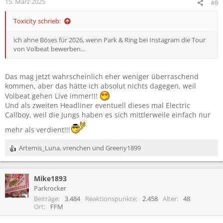
15. März 2025
#8
Toxicity schrieb:
ich ahne Böses für 2026, wenn Park & Ring bei Instagram die Tour
von Volbeat bewerben...
Das mag jetzt wahrscheinlich eher weniger überraschend
kommen, aber das hätte ich absolut nichts dagegen, weil
Volbeat gehen Live immer!!!
Und als zweiten Headliner eventuell dieses mal Electric
Callboy, weil die Jungs haben es sich mittlerweile einfach nur
mehr als verdient!!!
Artemis_Luna
,
vrenchen
und
Greeny1899
R
e
a
Mike1893
k
t
Parkrocker
i
Beiträge
3.484
Reaktionspunkte
2.458
Alter
48
o
Ort
FFM
n