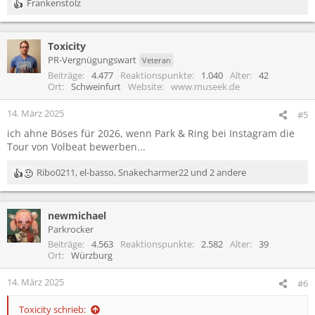
Frankenstolz
R
e
a
Toxicity
k
t
PR-Vergnügungswart
Veteran
i
Beiträge
4.477
Reaktionspunkte
1.040
Alter
42
o
Ort
Schweinfurt
Website
www.museek.de
n
e
14. März 2025
#5
n
ich ahne Böses für 2026, wenn Park & Ring bei Instagram die
:
Tour von Volbeat bewerben...
Ribo0211
,
el-basso
,
Snakecharmer22
und 2 andere
R
e
a
newmichael
k
t
Parkrocker
i
Beiträge
4.563
Reaktionspunkte
2.582
Alter
39
o
Ort
Würzburg
n
e
14. März 2025
#6
n
:
Toxicity schrieb: