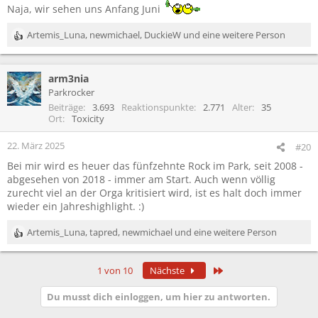
Naja, wir sehen uns Anfang Juni
Artemis_Luna
,
newmichael
,
DuckieW
und eine weitere Person
R
e
a
arm3nia
k
t
Parkrocker
i
Beiträge
3.693
Reaktionspunkte
2.771
Alter
35
o
Ort
Toxicity
n
e
22. März 2025
#20
n
Bei mir wird es heuer das fünfzehnte Rock im Park, seit 2008 -
:
abgesehen von 2018 - immer am Start. Auch wenn völlig
zurecht viel an der Orga kritisiert wird, ist es halt doch immer
wieder ein Jahreshighlight. :)
Artemis_Luna
,
tapred
,
newmichael
und eine weitere Person
R
e
a
Letzte
1 von 10
Nächste
k
t
Du musst dich einloggen, um hier zu antworten.
i
o