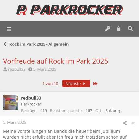
Rock im Park 2025 - Allgemein
Vorfreude auf Rock im Park 2025
E
E
redbull33
5. März 2025
r
r
s
s
Letzte
1 von 10
Nächste
t
t
e
e
l
l
redbull33
l
l
Parkrocker
e
t
Beiträge
419
Reaktionspunkte
167
Ort
Salzburg
r
a
m
5. März 2025
#1
Meine Vorstellungen an Bands die heuer beim Jubiläum
wurden nicht erfüllt aber ich freu mich trotzdem schon auf