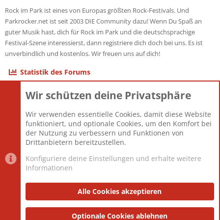
Rock im Park ist eines von Europas größten Rock-Festivals. Und
Parkrocker.net ist seit 2003 DIE Community dazu! Wenn Du Spaß an
guter Musik hast, dich für Rock im Park und die deutschsprachige
Festival-Szene interessierst, dann registriere dich doch bei uns. Es ist
unverbindlich und kostenlos. Wir freuen uns auf dich!
Statistik des Forums
Wir schützen deine Privatsphäre
Themen
22.121
Beiträge
825.692
Wir verwenden essentielle Cookies, damit diese Website
Mitglieder
12.427
funktioniert, und optionale Cookies, um den Komfort bei
Neuestes Mitglied
Berlin
der Nutzung zu verbessern und Funktionen von
Drittanbietern bereitzustellen.
Konfiguriere deine Einstellungen und erhalte weitere
Informationen
Datenschutz-Einstellungen
PR Light
Deutsch [Du]
Nutzungsbedingungen
Alle Cookies akzeptieren
Datenschutzerklärung
Impressum
®
Community platform by XenForo
Optionale Cookies ablehnen
© 2010-2025 XenForo Ltd.
|
Style