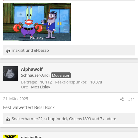
maxibt
und
el-basso
R
e
a
Alphawolf
k
t
Schnauzer-Andi
Moderator
i
Beiträge
10.112
Reaktionspunkte
10.378
o
Ort
Mos Eisley
n
e
21. März 2025
#11
n
Festivalwetter! Bissl Bock
:
Snakecharmer22
,
schupfnudel
,
Greeny1899
und 7 andere
R
e
a
einsiedler
k