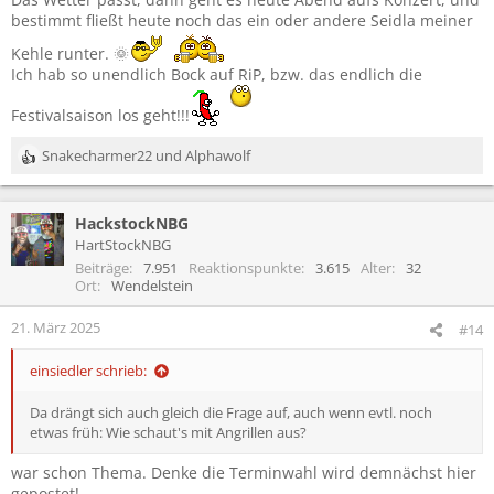
:
bestimmt fließt heute noch das ein oder andere Seidla meiner
Kehle runter. 🌞
Ich hab so unendlich Bock auf RiP, bzw. das endlich die
Festivalsaison los geht!!!
Snakecharmer22
und
Alphawolf
R
e
a
HackstockNBG
k
t
HartStockNBG
i
Beiträge
7.951
Reaktionspunkte
3.615
Alter
32
o
Ort
Wendelstein
n
e
21. März 2025
#14
n
:
einsiedler schrieb:
Da drängt sich auch gleich die Frage auf, auch wenn evtl. noch
etwas früh: Wie schaut's mit Angrillen aus?
war schon Thema. Denke die Terminwahl wird demnächst hier
gepostet!