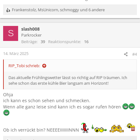
Frankenstolz
,
MsUnicorn
,
schmoggy
und 6 andere
R
e
a
slash008
k
S
t
Parkrocker
i
Beiträge
39
Reaktionspunkte
16
o
n
14. März 2025
#4
e
n
RIP_Tobi schrieb:
:
Das aktuelle Frühlingswetter lässt so richtig auf RIP träumen. Ich
sehe schon das erste kühle Bier langsam am Horizont!
Ohja
ich kann es schon sehen und schmecken.
Wenn alle ganz leise sind kann ich es sogar rufen hören
Ob ich verrückt bin? NEEEEIIIIIIINNN