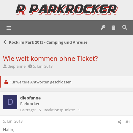
Rock im Park 2013 - Camping und Anreise
Wie weit kommen ohne Ticket?
E
E
diepfanne
5. Juni 2013
r
r
s
s
t
Für weitere Antworten geschlossen.
t
e
e
l
l
diepfanne
l
l
D
e
t
Parkrocker
r
a
Beiträge
5
Reaktionspunkte
1
m
5. Juni 2013
#1
Hallo,