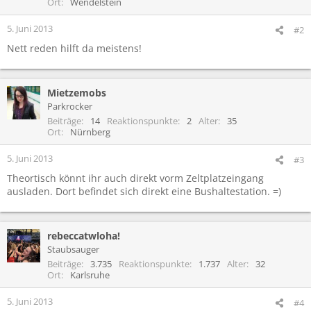
Ort
Wendelstein
5. Juni 2013
#2
Nett reden hilft da meistens!
Mietzemobs
Parkrocker
Beiträge
14
Reaktionspunkte
2
Alter
35
Ort
Nürnberg
5. Juni 2013
#3
Theortisch könnt ihr auch direkt vorm Zeltplatzeingang
ausladen. Dort befindet sich direkt eine Bushaltestation. =)
rebeccatwloha!
Staubsauger
Beiträge
3.735
Reaktionspunkte
1.737
Alter
32
Ort
Karlsruhe
5. Juni 2013
#4