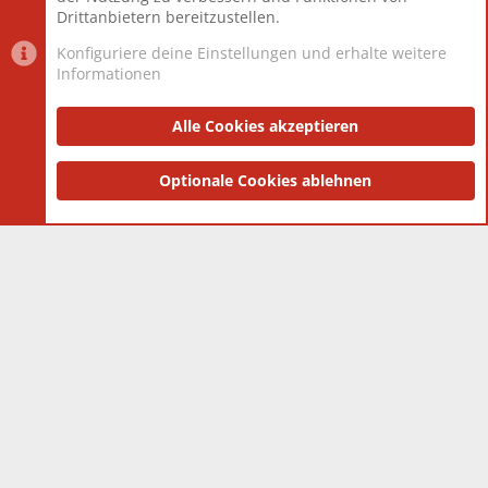
Drittanbietern bereitzustellen.
Konfiguriere deine Einstellungen und erhalte weitere
Informationen
Datenschutz-Einstellungen
PR Light
Deutsch [Du]
Nutzungsbedingungen
Alle Cookies akzeptieren
Datenschutzerklärung
Impressum
®
Community platform by XenForo
Optionale Cookies ablehnen
© 2010-2025 XenForo Ltd.
|
Style
and add-ons by ThemeHouse