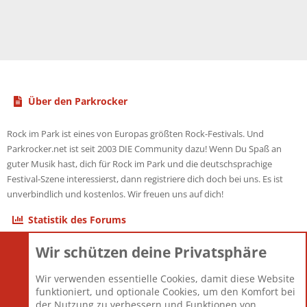
Über den Parkrocker
Rock im Park ist eines von Europas größten Rock-Festivals. Und
Parkrocker.net ist seit 2003 DIE Community dazu! Wenn Du Spaß an
guter Musik hast, dich für Rock im Park und die deutschsprachige
Festival-Szene interessierst, dann registriere dich doch bei uns. Es ist
unverbindlich und kostenlos. Wir freuen uns auf dich!
Statistik des Forums
Wir schützen deine Privatsphäre
Themen
22.121
Beiträge
825.694
Wir verwenden essentielle Cookies, damit diese Website
Mitglieder
12.427
funktioniert, und optionale Cookies, um den Komfort bei
Neuestes Mitglied
Berlin
der Nutzung zu verbessern und Funktionen von