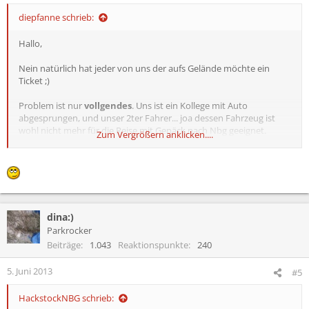
diepfanne schrieb:
Hallo,
Nein natürlich hat jeder von uns der aufs Gelände möchte ein
Ticket ;)
Problem ist nur
vollgendes
. Uns ist ein Kollege mit Auto
abgesprungen, und unser 2ter Fahrer... joa dessen Fahrzeug ist
wohl nicht mehr für die Reise mit Gepäck nach Nbg geeignet.
Zum Vergrößern anklicken....
Jetzt fahren uns 2 Kollegen netter Weiße nach Nbg. Meine Frage ist
jetzt wie weit man mit dem Fahrzeug kommt ohne Ticket. Auf wie
viel Laufweg wir uns einstellen dürfen und wo wir am besten
Parken um das Fahrzeug leer zu räumen.
dina:)
Unser Ziel Campingplatz ist C8, und wir werden auch erst am
Freitag um 16-18 Uhr ankommen.
Parkrocker
Beiträge
1.043
Reaktionspunkte
240
mfg
5. Juni 2013
#5
HackstockNBG schrieb: