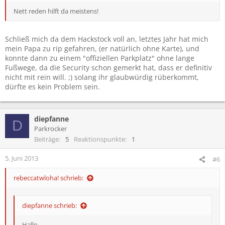
Nett reden hilft da meistens!
Schließ mich da dem Hackstock voll an, letztes Jahr hat mich
mein Papa zu rip gefahren, (er natürlich ohne Karte), und
konnte dann zu einem "offiziellen Parkplatz" ohne lange
Fußwege, da die Security schon gemerkt hat, dass er definitiv
nicht mit rein will. ;) solang ihr glaubwürdig rüberkommt,
dürfte es kein Problem sein.
diepfanne
D
Parkrocker
Beiträge
5
Reaktionspunkte
1
5. Juni 2013
#6
rebeccatwloha! schrieb:
diepfanne schrieb:
Hallo,