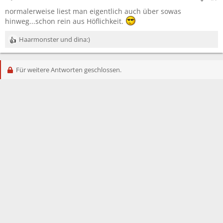
normalerweise liest man eigentlich auch über sowas
hinweg...schon rein aus Höflichkeit.
Haarmonster
und
dina:)
R
e
a
Für weitere Antworten geschlossen.
k
t
i
o
n
e
n
: