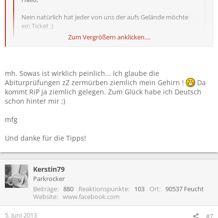
Nein natürlich hat jeder von uns der aufs Gelände möchte
ein Ticket ;)
Zum Vergrößern anklicken....
Problem ist nur
vollgendes
. Uns ist ein Kollege mit Auto
abgesprungen, und unser 2ter Fahrer... joa dessen Fahrzeug
ist wohl nicht mehr für die Reise mit Gepäck nach Nbg
Zum Vergrößern anklicken....
geeignet.
mh. Sowas ist wirklich peinlich... Ich glaube die
Abiturprüfungen zZ zermürben ziemlich mein Gehirn !
Da
Jetzt fahren uns 2 Kollegen netter Weiße nach Nbg. Meine
kommt RiP ja ziemlich gelegen. Zum Glück habe ich Deutsch
Frage ist jetzt wie weit man mit dem Fahrzeug kommt ohne
schon hinter mir ;)
Ticket. Auf wie viel Laufweg wir uns einstellen dürfen und wo
wir am besten Parken um das Fahrzeug leer zu räumen.
mfg
Unser Ziel Campingplatz ist C8, und wir werden auch erst am
Und danke für die Tipps!
Freitag um 16-18 Uhr ankommen.
mfg
Kerstin79
Parkrocker
Beiträge
880
Reaktionspunkte
103
Ort
90537 Feucht
Website
www.facebook.com
5. Juni 2013
#7