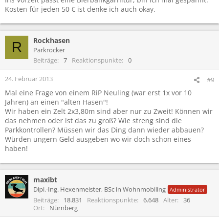
Kosten für jeden 50 € ist denke ich auch okay.
Rockhasen
R
Parkrocker
Beiträge
7
Reaktionspunkte
0
24. Februar 2013
#9
Mal eine Frage von einem RiP Neuling (war erst 1x vor 10
Jahren) an einen "alten Hasen"!
Wir haben ein Zelt 2x3,80m sind aber nur zu Zweit! Können wir
das nehmen oder ist das zu groß? Wie streng sind die
Parkkontrollen? Müssen wir das Ding dann wieder abbauen?
Würden ungern Geld ausgeben wo wir doch schon eines
haben!
maxibt
Dipl.-Ing. Hexenmeister, BSc in Wohnmobiling
Administrator
Beiträge
18.831
Reaktionspunkte
6.648
Alter
36
Ort
Nürnberg