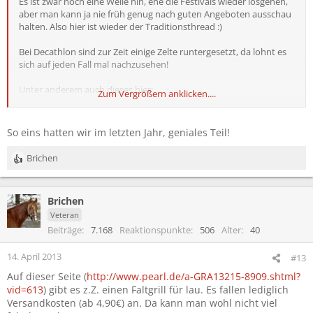
Es ist zwar noch eine Weile hin, ehe die Festivals wieder losgehen,
aber man kann ja nie früh genug nach guten Angeboten ausschau
halten. Also hier ist wieder der Traditionsthread :)
Bei Decathlon sind zur Zeit einige Zelte runtergesetzt, da lohnt es
sich auf jeden Fall mal nachzusehen!
Unter anderem auch dieses hier:
Zum Vergrößern anklicken....
http://www.decathlon.de/wurfzelt-seconds-family-42-
id_8171127.html
So eins hatten wir im letzten Jahr, geniales Teil!
Hat damit zufällig jemand Erfahrung? Ich hab bereits ein Wurfzelt
von Quechua, das Teil ist auch super, aber mir fehlt das
Brichen
R
Vorzelt...Und mit so nem Teil in der Mitte wäre es ect praktisch.
e
a
Brichen
k
t
Veteran
i
Beiträge
7.168
Reaktionspunkte
506
Alter
40
o
n
14. April 2013
#13
e
Auf dieser Seite (
http://www.pearl.de/a-GRA13215-8909.shtml?
n
:
vid=613
) gibt es z.Z. einen Faltgrill für lau. Es fallen lediglich
Versandkosten (ab 4,90€) an. Da kann man wohl nicht viel