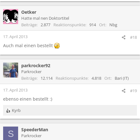
Oetker
Hatte mal nen Doktortitel
Beiträge
2.877
Reaktionspunkte
914
Ort
Nbg
17. April 2013
#18
Auch mal einen bestellt
parkrocker92
Parkrocker
Beiträge
12.114
Reaktionspunkte
4.818
Ort
Bari (IT)
17. April 2013
#19
ebenso einen bestellt :)
Kyrb
R
e
a
SpeederMan
k
S
t
Parkrocker