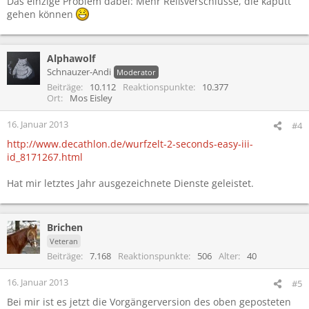
Das einzige Problem dabei: Mehr Reißverschlüsse, die kaputt
gehen können
Alphawolf
Schnauzer-Andi
Moderator
Beiträge
10.112
Reaktionspunkte
10.377
Ort
Mos Eisley
16. Januar 2013
#4
http://www.decathlon.de/wurfzelt-2-seconds-easy-iii-
id_8171267.html
Hat mir letztes Jahr ausgezeichnete Dienste geleistet.
Brichen
Veteran
Beiträge
7.168
Reaktionspunkte
506
Alter
40
16. Januar 2013
#5
Bei mir ist es jetzt die Vorgängerversion des oben geposteten