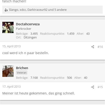
falsch machen!
Slango
,
xdcc
,
Darktraceur92
und 5 andere
R
e
a
Doctahcerveza
k
t
Parkrocker
i
Beiträge
3.495
Reaktionspunkte
1.459
Alter
43
o
Ort
Ditzingen
n
e
15. April 2013
#14
n
cool werd ich n paar bestelln.
:
Brichen
Veteran
Beiträge
7.168
Reaktionspunkte
506
Alter
40
17. April 2013
#15
Meiner ist heute gekommen, das ging schnell.