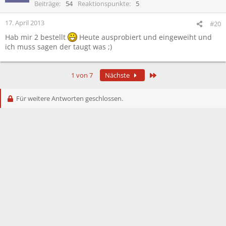
i
Beiträge
54
Reaktionspunkte
5
o
n
17. April 2013
#20
e
Hab mir 2 bestellt
Heute ausprobiert und eingeweiht und
n
ich muss sagen der taugt was ;)
:
Letzte
1 von 7
Nächste
Für weitere Antworten geschlossen.