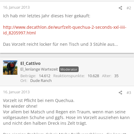
16. Januar 2013
#2
Ich hab mir letztes Jahr dieses hier gekauft:
http://www.decathlon.de/wurfzelt-quechua-2-seconds-xxl-iiii-
id_8205997.html
Das Vorzelt reicht locker für nen Tisch und 3 Stühle aus...
El_Cattivo
El_lenlange Wartezeit
Moderator
Beiträge
14.612
Reaktionspunkte
10.628
Alter
35
Ort
Dude Ranch
16. Januar 2013
#3
Vorzelt ist Pflicht bei nem Quechua.
Nie wieder ohne!
Vor allem bei Matsch und Regen ein Traum, wenn man seine
vollgesauten Schuhe und ggfs. Hose im Vorzelt ausziehen kann
und nicht den halben Dreck ins Zelt trägt.