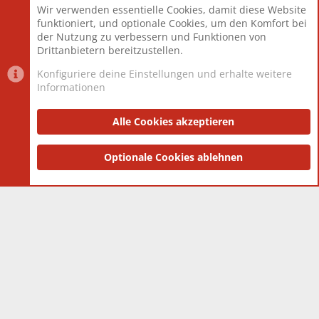
Wir verwenden essentielle Cookies, damit diese Website
Mitglieder
12.425
funktioniert, und optionale Cookies, um den Komfort bei
Neuestes Mitglied
Toddster85
der Nutzung zu verbessern und Funktionen von
Drittanbietern bereitzustellen.
Konfiguriere deine Einstellungen und erhalte weitere
Informationen
Datenschutz-Einstellungen
PR Light
Deutsch [Du]
Nutzungsbedingungen
Alle Cookies akzeptieren
Datenschutzerklärung
Impressum
®
Community platform by XenForo
Optionale Cookies ablehnen
© 2010-2025 XenForo Ltd.
|
Style
and add-ons by ThemeHouse