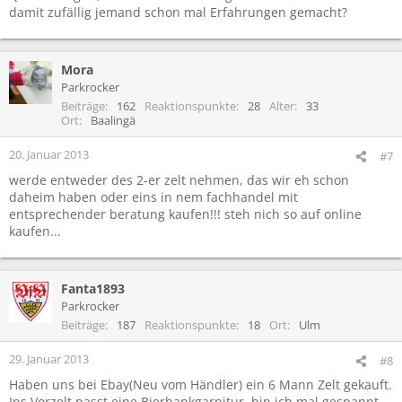
damit zufällig jemand schon mal Erfahrungen gemacht?
Mora
Parkrocker
Beiträge
162
Reaktionspunkte
28
Alter
33
Ort
Baalingä
20. Januar 2013
#7
werde entweder des 2-er zelt nehmen, das wir eh schon
daheim haben oder eins in nem fachhandel mit
entsprechender beratung kaufen!!! steh nich so auf online
kaufen...
Fanta1893
Parkrocker
Beiträge
187
Reaktionspunkte
18
Ort
Ulm
29. Januar 2013
#8
Haben uns bei Ebay(Neu vom Händler) ein 6 Mann Zelt gekauft.
Ins Vorzelt passt eine Bierbankgarnitur, bin ich mal gespannt.