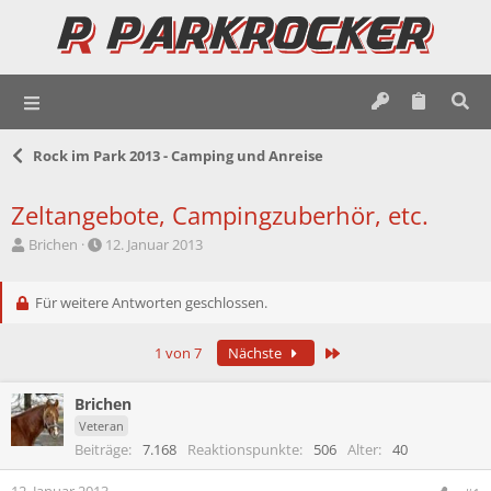
Rock im Park 2013 - Camping und Anreise
Zeltangebote, Campingzuberhör, etc.
E
E
Brichen
12. Januar 2013
r
r
s
s
t
Für weitere Antworten geschlossen.
t
e
e
l
l
Letzte
1 von 7
Nächste
l
l
e
t
r
a
Brichen
m
Veteran
Beiträge
7.168
Reaktionspunkte
506
Alter
40
12. Januar 2013