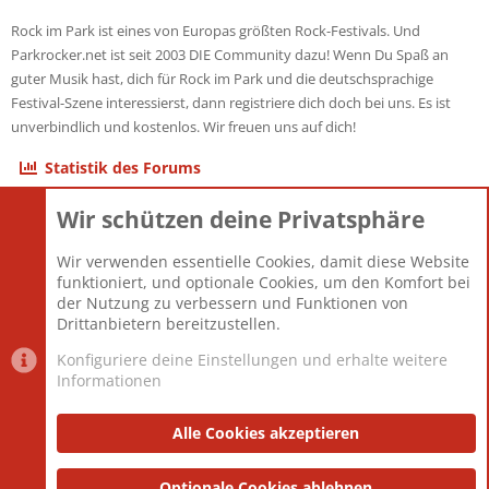
Rock im Park ist eines von Europas größten Rock-Festivals. Und
Parkrocker.net ist seit 2003 DIE Community dazu! Wenn Du Spaß an
guter Musik hast, dich für Rock im Park und die deutschsprachige
Festival-Szene interessierst, dann registriere dich doch bei uns. Es ist
unverbindlich und kostenlos. Wir freuen uns auf dich!
Statistik des Forums
Wir schützen deine Privatsphäre
Themen
22.121
Beiträge
825.675
Wir verwenden essentielle Cookies, damit diese Website
Mitglieder
12.425
funktioniert, und optionale Cookies, um den Komfort bei
Neuestes Mitglied
Toddster85
der Nutzung zu verbessern und Funktionen von
Drittanbietern bereitzustellen.
Konfiguriere deine Einstellungen und erhalte weitere
Informationen
Datenschutz-Einstellungen
PR Light
Deutsch [Du]
Nutzungsbedingungen
Alle Cookies akzeptieren
Datenschutzerklärung
Impressum
®
Community platform by XenForo
Optionale Cookies ablehnen
© 2010-2025 XenForo Ltd.
|
Style