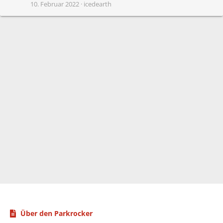
10. Februar 2022
icedearth
Über den Parkrocker