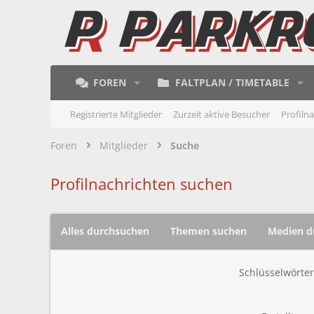
FOREN
FALTPLAN / TIMETABLE
Registrierte Mitglieder
Zurzeit aktive Besucher
Profiln
Foren
Mitglieder
Suche
Profilnachrichten suchen
Alles durchsuchen
Themen suchen
Medien d
Schlüsselwörter