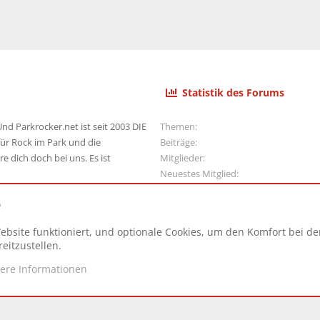
Statistik des Forums
nd Parkrocker.net ist seit 2003 DIE
Themen
ür Rock im Park und die
Beiträge
e dich doch bei uns. Es ist
Mitglieder
Neuestes Mitglied
e
ebsite funktioniert, und optionale Cookies, um den Komfort bei d
N
eitzustellen.
tere Informationen
d.
|
Style and add-ons by ThemeHouse