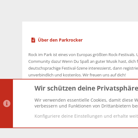
Über den Parkrocker
Rock im Park ist eines von Europas größten Rock-Festivals. U
Community dazu! Wenn Du Spaß an guter Musik hast, dich f
deutschsprachige Festival-Szene interessierst, dann registrier
unverbindlich und kostenlos. Wir freuen uns auf dich!
Wir schützen deine Privatsphär
Wir verwenden essentielle Cookies, damit diese W
Datenschutz-Einstellungen
PR Light
Deutsch [Du]
verbessern und Funktionen von Drittanbietern ber
Konfiguriere deine Einstellungen und erhalte wei
®
Community platform by XenForo
© 2010-2025 XenForo Lt